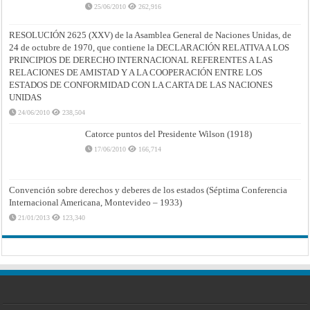
25/06/2010
262,916
RESOLUCIÓN 2625 (XXV) de la Asamblea General de Naciones Unidas, de
24 de octubre de 1970, que contiene la DECLARACIÓN RELATIVA A LOS
PRINCIPIOS DE DERECHO INTERNACIONAL REFERENTES A LAS
RELACIONES DE AMISTAD Y A LA COOPERACIÓN ENTRE LOS
ESTADOS DE CONFORMIDAD CON LA CARTA DE LAS NACIONES
UNIDAS
24/06/2010
238,504
Catorce puntos del Presidente Wilson (1918)
17/06/2010
166,714
Convención sobre derechos y deberes de los estados (Séptima Conferencia
Internacional Americana, Montevideo – 1933)
21/01/2013
123,340