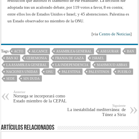
resolución que autorizó el izamiento de ese estandarte. La decisión fue
adoptada tras un acalorado debate, por 119 votos a favor, 8 en contra;
entre ellos los de Estados Unidos e Israel; y 45 abstenciones. Palestina es
un Estado observador no miembro de la ONU.
[via
Centro de Noticias
]
Tags
ACTO
ALCANCE
ASAMBLEA GENERAL
ASEGURAR
BAN
BAN KI
CEREMONIA
FRANJA DE GAZA
ISRAEL
LA ASAMBLEA GENERAL
LA INDEPENDENCIA
MAHMOUD ABBAS
NACIONES UNIDAS
ONU
PALESTINA
PALESTINOS
PUEBLO
SEDE
SIN DUDA
Anterior
Noruega se incorporará como
Estado miembro de la CEPAL
Siguiente
La inestabilidad mediterránea: de
Túnez a Siria
Artículos Relacionados