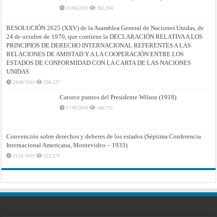
25/06/2010
262,934
RESOLUCIÓN 2625 (XXV) de la Asamblea General de Naciones Unidas, de
24 de octubre de 1970, que contiene la DECLARACIÓN RELATIVA A LOS
PRINCIPIOS DE DERECHO INTERNACIONAL REFERENTES A LAS
RELACIONES DE AMISTAD Y A LA COOPERACIÓN ENTRE LOS
ESTADOS DE CONFORMIDAD CON LA CARTA DE LAS NACIONES
UNIDAS
24/06/2010
238,537
Catorce puntos del Presidente Wilson (1918)
17/06/2010
166,737
Convención sobre derechos y deberes de los estados (Séptima Conferencia
Internacional Americana, Montevideo – 1933)
21/01/2013
123,373