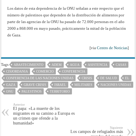
Los datos de esta dependencia de la ONU señalan a este respecto que el
número de palestinos que dependen de la distribución de alimentos por
parte de las agencias de la ONU ha pasado de 72.000 personas en el año
2000 a 868.000 en mayo pasado, prácticamente la mitad de la población
de Gaza.
[via
Centro de Noticias
]
Tags
ABASTECIMIENTO
ADEM
AGUA
ASISTENCIA
CASAS
CISJORDANIA
COMERCIO
CONFERENCIA
CONFERENCIA DE LAS NACIONES UNIDAS
CRISIS
DE SALUD
EL
GAZA
GRAVE CRISIS
ISRAEL
MILITARES
NACIONES UNIDAS
ONU
PALESTINOS
TERRITORIO
Anterior
El papa: «La muerte de los
migrantes en su camino a Europa es
un crimen que ofende a la
humanidad»
Siguiente
Los campos de refugiados más