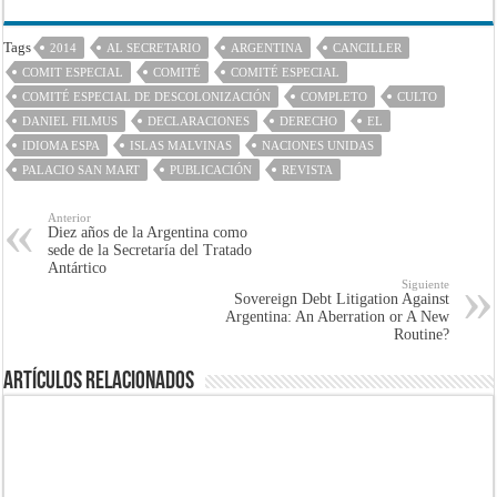
Tags
2014
AL SECRETARIO
ARGENTINA
CANCILLER
COMIT ESPECIAL
COMITÉ
COMITÉ ESPECIAL
COMITÉ ESPECIAL DE DESCOLONIZACIÓN
COMPLETO
CULTO
DANIEL FILMUS
DECLARACIONES
DERECHO
EL
IDIOMA ESPA
ISLAS MALVINAS
NACIONES UNIDAS
PALACIO SAN MART
PUBLICACIÓN
REVISTA
Anterior
Diez años de la Argentina como
sede de la Secretaría del Tratado
Antártico
Siguiente
Sovereign Debt Litigation Against
Argentina: An Aberration or A New
Routine?
Artículos Relacionados