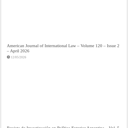
American Journal of International Law – Volume 120 – Issue 2
– April 2026
12/05/2026
Revista de Investigación en Política Exterior Argentina – Vol. 5.