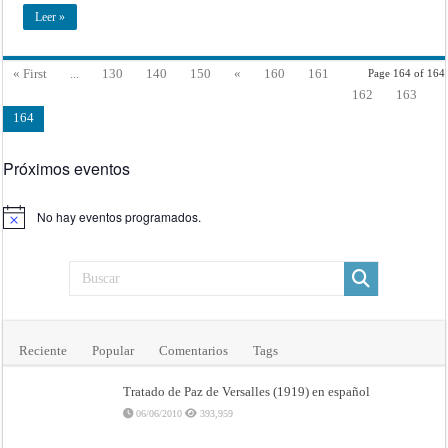
(4
Leer »
de
Julio
de
1776)
« First
...
130
140
150
«
160
161
Page 164 of 164
162
163
164
Próximos eventos
No hay eventos programados.
Aviso
Reciente
Popular
Comentarios
Tags
Tratado de Paz de Versalles (1919) en español
06/06/2010
393,959