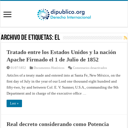
Archivo de Etiquetas:
EL
Tratado entre los Estados Unidos y la nación
Apache Firmado el 1 de Julio de 1852
en
01/07/1852
Documentos Históricos
Comentarios desactivados
Tratado
entre
Articles of a treaty made and entered into at Santa Fe, New México, on the
los
first day of July in the year of our Lord one thousand eight hundred and
Estados
Unidos
fifty-two, by and between Col. E. V. Sumner, U.S.A., commanding the 9th
y
la
Department and in charge of the executive office …
nación
Apache
Firmado
Leer »
el
1
de
Julio
de
1852
Real decreto considerando como Potencia