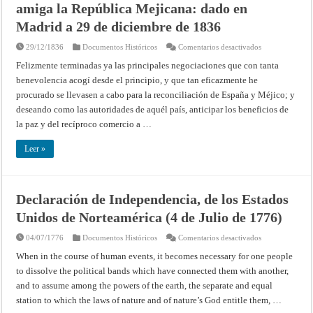
amiga la República Mejicana: dado en
Madrid a 29 de diciembre de 1836
en
29/12/1836
Documentos Históricos
Comentarios desactivados
Real
decreto
Felizmente terminadas ya las principales negociaciones que con tanta
considerando
benevolencia acogí desde el principio, y que tan eficazmente he
como
Potencia
procurado se llevasen a cabo para la reconciliación de España y Méjico; y
amiga
la
deseando como las autoridades de aquél país, anticipar los beneficios de
República
Mejicana:
la paz y del recíproco comercio a …
dado
en
Madrid
Leer »
a
29
de
diciembre
de
Declaración de Independencia, de los Estados
1836
Unidos de Norteamérica (4 de Julio de 1776)
en
04/07/1776
Documentos Históricos
Comentarios desactivados
Declaración
de
When in the course of human events, it becomes necessary for one people
Independencia,
to dissolve the political bands which have connected them with another,
de
los
and to assume among the powers of the earth, the separate and equal
Estados
Unidos
station to which the laws of nature and of nature’s God entitle them, …
de
Norteamérica