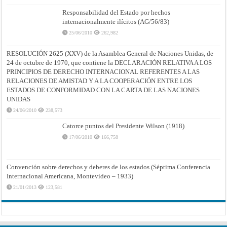
Responsabilidad del Estado por hechos
internacionalmente ilícitos (AG/56/83)
25/06/2010
262,982
RESOLUCIÓN 2625 (XXV) de la Asamblea General de Naciones Unidas, de
24 de octubre de 1970, que contiene la DECLARACIÓN RELATIVA A LOS
PRINCIPIOS DE DERECHO INTERNACIONAL REFERENTES A LAS
RELACIONES DE AMISTAD Y A LA COOPERACIÓN ENTRE LOS
ESTADOS DE CONFORMIDAD CON LA CARTA DE LAS NACIONES
UNIDAS
24/06/2010
238,573
Catorce puntos del Presidente Wilson (1918)
17/06/2010
166,758
Convención sobre derechos y deberes de los estados (Séptima Conferencia
Internacional Americana, Montevideo – 1933)
21/01/2013
123,581