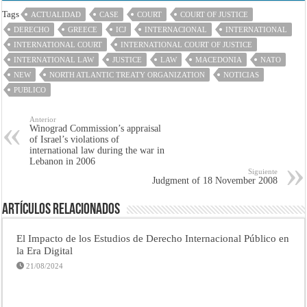
Tags
ACTUALIDAD
CASE
COURT
COURT OF JUSTICE
DERECHO
GREECE
ICJ
INTERNACIONAL
INTERNATIONAL
INTERNATIONAL COURT
INTERNATIONAL COURT OF JUSTICE
INTERNATIONAL LAW
JUSTICE
LAW
MACEDONIA
NATO
NEW
NORTH ATLANTIC TREATY ORGANIZATION
NOTICIAS
PUBLICO
Anterior
Winograd Commission’s appraisal
of Israel’s violations of
international law during the war in
Lebanon in 2006
Siguiente
Judgment of 18 November 2008
Artículos Relacionados
El Impacto de los Estudios de Derecho Internacional Público en
la Era Digital
21/08/2024