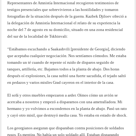
Representantes de Amnistía Internacional recogieron testimonios de
testigos presenciales que sobrevivieron a las hostilidades y tomaron
fotografías de la situación después de la guerra. Kazbek Djiloev ofreció a
la delegación de Amnistía Internacional el relato de su experiencia la
noche del 7 de agosto en su domicilio, situado en una zona residencial
del sur de la localidad de Tskhinvali:
“Estábamos escuchando a Saakashvili [presidente de Georgia], diciendo
que aceptaba cualquier negociación. Nos sentíamos cómodos. Me estaba
tomando un té cuando de repente oí ruido de disparos seguido de
tanques, artillería, etc. Bajamos todos a la planta de abajo. Dos horas
después oí explosiones, la casa sufrió una fuerte sacudida, el tejado saltó
en pedazos y varios misiles Grad cayeron en el interior de la casa.
El sofá y otros muebles empezaron a arder. Oímos cómo un avión se
acercaba a nosotros y empezó a dispararnos con una ametralladora. Mi
hermano y yo volvimos a escondernos en la planta de abajo. Pasó un rato
y cayó otro misil, que destruyó media casa. Yo estaba en estado de shock.
Los georgianos aseguran que disparaban contra posiciones de soldados
rusos. Es mentira. No había un solo soldado allí. Estaban disparando