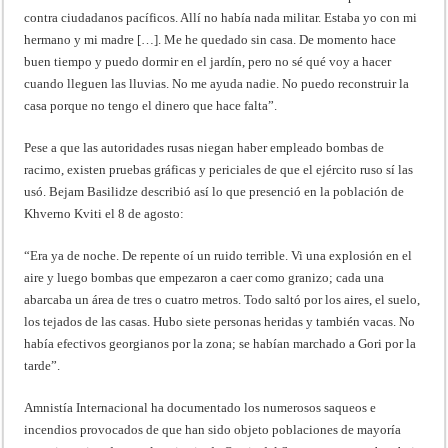
contra ciudadanos pacíficos. Allí no había nada militar. Estaba yo con mi
hermano y mi madre […]. Me he quedado sin casa. De momento hace
buen tiempo y puedo dormir en el jardín, pero no sé qué voy a hacer
cuando lleguen las lluvias. No me ayuda nadie. No puedo reconstruir la
casa porque no tengo el dinero que hace falta”.
Pese a que las autoridades rusas niegan haber empleado bombas de
racimo, existen pruebas gráficas y periciales de que el ejército ruso sí las
usó. Bejam Basilidze describió así lo que presenció en la población de
Khverno Kviti el 8 de agosto:
“Era ya de noche. De repente oí un ruido terrible. Vi una explosión en el
aire y luego bombas que empezaron a caer como granizo; cada una
abarcaba un área de tres o cuatro metros. Todo saltó por los aires, el suelo,
los tejados de las casas. Hubo siete personas heridas y también vacas. No
había efectivos georgianos por la zona; se habían marchado a Gori por la
tarde”.
Amnistía Internacional ha documentado los numerosos saqueos e
incendios provocados de que han sido objeto poblaciones de mayoría