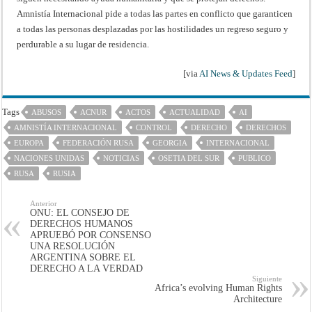
Amnistía Internacional pide a todas las partes en conflicto que garanticen
a todas las personas desplazadas por las hostilidades un regreso seguro y
perdurable a su lugar de residencia.
[via
AI News & Updates Feed
]
Tags
ABUSOS
ACNUR
ACTOS
ACTUALIDAD
AI
AMNISTÍA INTERNACIONAL
CONTROL
DERECHO
DERECHOS
EUROPA
FEDERACIÓN RUSA
GEORGIA
INTERNACIONAL
NACIONES UNIDAS
NOTICIAS
OSETIA DEL SUR
PUBLICO
RUSA
RUSIA
Anterior
ONU: EL CONSEJO DE
DERECHOS HUMANOS
APRUEBÓ POR CONSENSO
UNA RESOLUCIÓN
ARGENTINA SOBRE EL
DERECHO A LA VERDAD
Siguiente
Africa’s evolving Human Rights
Architecture