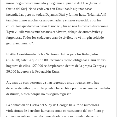
niños. Seguimos caminando y llegamos al pueblo de Ditsi [fuera de
Osetia del Sur]. No vi cadáveres en Ditsi; había algunas casas
incendiadas, pero no todas. Dejamos Ditsi y fuimos hasta Trdznisi. Allí
también vimos muchas casas quemadas y enseres esparcidos por las
calles. Nos quedamos a pasar la noche y luego nos fuimos en dirección a
Tqviavi. Allí vimos muchos más cadáveres, debajo de automóviles y
furgonetas. Todos los cadáveres eran de civiles, no vi ningún soldado
georgiano muerto”.
El Alto Comisionado de las Naciones Unidas para los Refugiados
(ACNUR) calcula que 163.000 personas fueron obligadas a huir de sus
hogares; de ellas, 127.000 se desplazaron dentro de la propia Georgia y
36.000 huyeron a la Federación Rusa.
Algunas de esas personas ya han regresado a sus hogares, pero hay
decenas de miles que no lo pueden hacer, bien porque su casa ha quedado
destruida, o bien porque no es seguro regresar.
La población de Osetia del Sur y de Georgia ha sufrido numerosas
violaciones de derechos humanos como consecuencia del conflicto y
siguen necesitando ayuda humanitaria y que se protejan derechos.