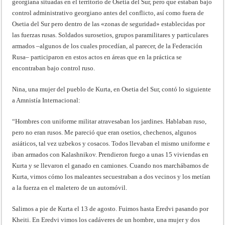
georgiana situadas en el territorio de Osetia del Sur, pero que estaban bajo
control administrativo georgiano antes del conflicto, así como fuera de
Osetia del Sur pero dentro de las «zonas de seguridad» establecidas por
las fuerzas rusas. Soldados surosetios, grupos paramilitares y particulares
armados –algunos de los cuales procedían, al parecer, de la Federación
Rusa– participaron en estos actos en áreas que en la práctica se
encontraban bajo control ruso.
Nina, una mujer del pueblo de Kurta, en Osetia del Sur, contó lo siguiente
a Amnistía Internacional:
“Hombres con uniforme militar atravesaban los jardines. Hablaban ruso,
pero no eran rusos. Me pareció que eran osetios, chechenos, algunos
asiáticos, tal vez uzbekos y cosacos. Todos llevaban el mismo uniforme e
iban armados con Kalashnikov. Prendieron fuego a unas 15 viviendas en
Kurta y se llevaron el ganado en camiones. Cuando nos marchábamos de
Kurta, vimos cómo los maleantes secuestraban a dos vecinos y los metían
a la fuerza en el maletero de un automóvil.
Salimos a pie de Kurta el 13 de agosto. Fuimos hasta Eredvi pasando por
Kheiti. En Eredvi vimos los cadáveres de un hombre, una mujer y dos