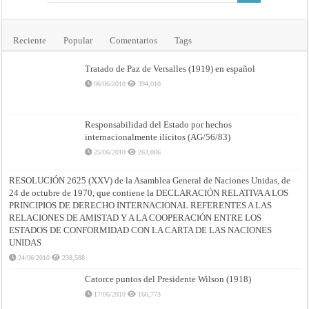
Reciente
Popular
Comentarios
Tags
Tratado de Paz de Versalles (1919) en español
06/06/2010
394,010
Responsabilidad del Estado por hechos
internacionalmente ilícitos (AG/56/83)
25/06/2010
263,006
RESOLUCIÓN 2625 (XXV) de la Asamblea General de Naciones Unidas, de
24 de octubre de 1970, que contiene la DECLARACIÓN RELATIVA A LOS
PRINCIPIOS DE DERECHO INTERNACIONAL REFERENTES A LAS
RELACIONES DE AMISTAD Y A LA COOPERACIÓN ENTRE LOS
ESTADOS DE CONFORMIDAD CON LA CARTA DE LAS NACIONES
UNIDAS
24/06/2010
238,588
Catorce puntos del Presidente Wilson (1918)
17/06/2010
166,773