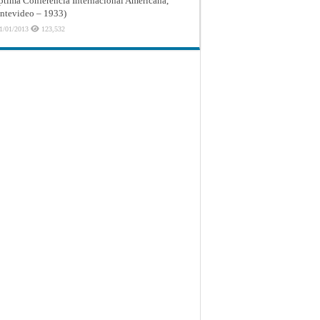
ptima Conferencia Internacional Americana,
tevideo – 1933)
1/01/2013
123,532