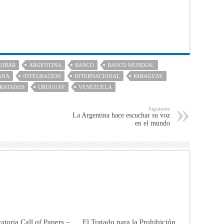
ROBAR
ARGENTINA
BANCO
BANCO MUNDIAL
ANA
INTEGRACION
INTERNACIONAL
PARAGUAY
RATADOS
URUGUAY
VENEZUELA
Siguiente
La Argentina hace escuchar su voz
en el mundo
toria Call of Papers –
El Tratado para la Prohibición