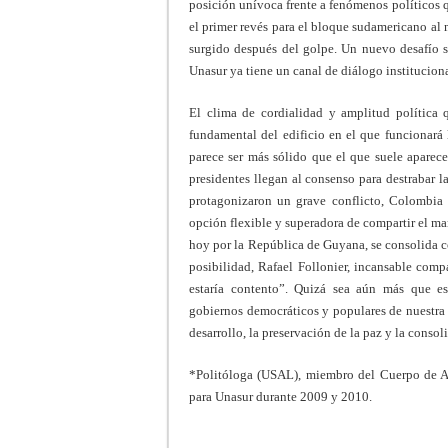
posición unívoca frente a fenómenos políticos q
el primer revés para el bloque sudamericano al 
surgido después del golpe. Un nuevo desafío se
Unasur ya tiene un canal de diálogo institucion
El clima de cordialidad y amplitud política 
fundamental del edificio en el que funcionará 
parece ser más sólido que el que suele aparecer
presidentes llegan al consenso para destrabar l
protagonizaron un grave conflicto, Colombia 
opción flexible y superadora de compartir el ma
hoy por la República de Guyana, se consolida c
posibilidad, Rafael Follonier, incansable comp
estaría contento”. Quizá sea aún más que e
gobiernos democráticos y populares de nuestra h
desarrollo, la preservación de la paz y la conso
*Politóloga (USAL), miembro del Cuerpo de A
para Unasur durante 2009 y 2010.