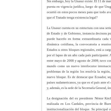
Sin embargo, hoy la Unasur existe. El 11 de ma
puesta en vigencia jurídica, luego de que Urug
ocurrió en estos pocos meses para que todo ava
que el Tratado tenga existencia legal?
La Unasur cuenta en su estructura con una seri
de Estado y de Gobierno, instancia decisora po
puede hacerlo en forma extraordinaria cada v
dinámica cotidiana, la convocatoria a reunion
Estados u otros bloques regionales, está a car
por el lapso de un año cada país participante.
entre mayo de 2008 y agosto de 2009, tuvo como
mundo como un nuevo interlocutor internacion
problemas de la región los resolvía la región,
nuevo bloque. Es de destacar que Ecuador, seg
países sudamericanos, ya que es el país ante el
y, además, es la sede de la Secretaría General, ú
La designación del ex presidente Néstor Kirc
realizada en Los Cardales, provincia de Bue
institucionalización del bloque. Su principal o