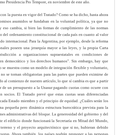
como Presidencia Pro Tempore, en noviembre de este año.
o con la puesta en vigor del Tratado? Como se ha dicho, hasta ahora
romisos asumidos se fundaban en la voluntad política, ya que no
oy eso cambia, si bien las formas de cumplimiento de las normas
 del ordenamiento constitucional de cada país en cuanto al valor
ado internacional. Para la Argentina, por ejemplo, desde la reforma
onales poseen una jerarquía mayor a las leyes, y la propia Carta
isdicción a organizaciones supraestatales en condiciones de
rden democrático y los derechos humanos”. Sin embargo, hay que
o se muestra como un modelo de integración flexible y voluntario,
 no se tornan obligatorias para las partes que pueden eximirse de
do al comienzo de nuestro artículo, lo que sí cambia es que a partir
ar de un presupuesto a la Unasur pagando cuotas como ocurre con
on socios. El Tratado prevé que estas cuotas sean diferenciadas
cada Estado miembro y el principio de equidad. ¿Cuáles serán los
na pequeña pero dinámica estructura burocrática prevista para la
ones administrativas del bloque. La generosidad del gobierno y del
nte el edificio donde funcionará la Secretaría en Mitad del Mundo,
 terreno y el proyecto arquitectónico que si no, hubieran debido
 cuotas. Ahora también, los países podrán proponer a las personas