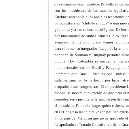
que entrara en vigor jurídico. Para ello inició u
con los presidentes de las cámaras legislativ
Kirchner anteponía a las posibles reacciones o
no constituía un “club de amigos” o una nueva 
gobiernos y a sus colores ideológicos. De hech
por unanimidad de ambas cámaras. A lo largo 
avanzado trámite colombiano, demostraron que l
para el consenso integrador. Luego de la tempra
por parte de Surinam y Uruguay permitió alcan
bloque. Hoy, Colombia se encuentra finaliza
internacionales, siendo Brasil y Paraguay los
interpreta que Brasil, líder regional indis
sudamericana, no lo ha hecho por haber atra
ocupados a sus congresistas. El ex presidente
pasado, se mostró convencido de que para el 
cómodas, sería prioritaria la aprobación del Tra
el presidente Fernando Lugo, quien enfrenta un
en el Congreso las iniciativas de política exter
único país del Mercosur que no ha aprobado e
ha aprobado el Tratado Constitutivo de la Unas