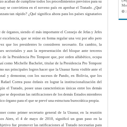
(Sé
rzo acaban de cumplirse todos los procedimientos previstos para su
Mon
uay se convirtiera en el noveno país en aprobar el Tratado. ¿Qué
2
nzara tan rápido? ¿Qué significa ahora para los países signatarios
e de órganos, siendo el más importante el Consejo de Jefas y Jefes
r excelencia, que se reúne en forma regular una vez por año pero
ez que los presidentes lo consideren necesario. En cambio, la
es sectoriales y aun la representación del bloque ante terceros
go de la Presidencia Pro Tempore que, por orden alfabético, ocupa
 Así como Michelle Bachelet, titular de la Presidencia Pro Tempore
 sus principales logros hacer que la Unasur fuera visible ante el
al y demostrar, con los sucesos de Pando, en Bolivia, que los
 Rafael Correa puso énfasis en lograr la institucionalización del
ún el Tratado, posee unas características únicas entre los demás
 que se depositan las ratificaciones de los demás Estados miembros
nico órgano para el que se prevé una estructura burocrática propia.
hner como primer secretario general de la Unasur, en la reunión
nos Aires, el 4 de mayo de 2010, significó un gran paso en la
bjetivo fue promover las ratificaciones al Tratado necesarias para