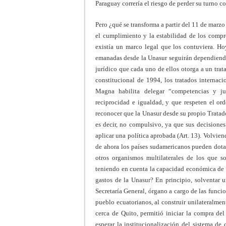
Paraguay correría el riesgo de perder su turno 
Pero ¿qué se transforma a partir del 11 de marz
el cumplimiento y la estabilidad de los comp
existía un marco legal que los contuviera. H
emanadas desde la Unasur seguirán dependiendo
jurídico que cada uno de ellos otorga a un trat
constitucional de 1994, los tratados internaci
Magna habilita delegar “competencias y jur
reciprocidad e igualdad, y que respeten el o
reconocer que la Unasur desde su propio Tratad
es decir, no compulsivo, ya que sus decisiones
aplicar una política aprobada (Art. 13). Volvien
de ahora los países sudamericanos pueden dot
otros organismos multilaterales de los que s
teniendo en cuenta la capacidad económica de 
gastos de la Unasur? En principio, solventar u
Secretaría General, órgano a cargo de las funci
pueblo ecuatorianos, al construir unilateralme
cerca de Quito, permitió iniciar la compra del
esperar la institucionalización del sistema de