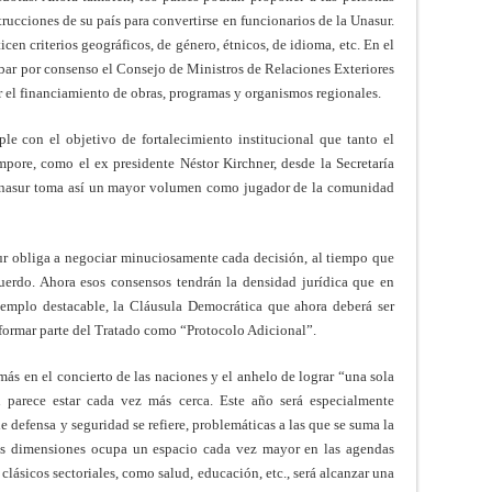
trucciones de su país para convertirse en funcionarios de la Unasur.
cen criterios geográficos, de género, étnicos, de idioma, etc. En el
obar por consenso el Consejo de Ministros de Relaciones Exteriores
 el financiamiento de obras, programas y organismos regionales.
le con el objetivo de fortalecimiento institucional que tanto el
mpore, como el ex presidente Néstor Kirchner, desde la Secretaría
Unasur toma así un mayor volumen como jugador de la comunidad
sur obliga a negociar minuciosamente cada decisión, al tiempo que
uerdo. Ahora esos consensos tendrán la densidad jurídica que en
jemplo destacable, la Cláusula Democrática que ahora deberá ser
formar parte del Tratado como “Protocolo Adicional”.
ás en el concierto de las naciones y el anhelo de lograr “una sola
n parece estar cada vez más cerca. Este año será especialmente
e defensa y seguridad se refiere, problemáticas a las que se suma la
 sus dimensiones ocupa un espacio cada vez mayor en las agendas
clásicos sectoriales, como salud, educación, etc., será alcanzar una