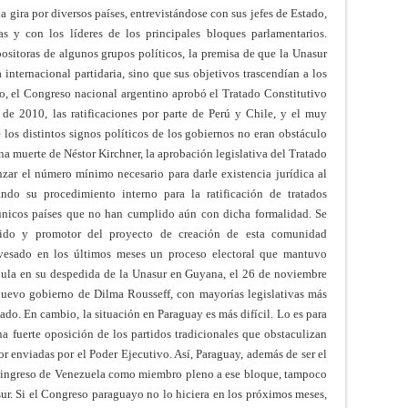
na gira por diversos países, entrevistándose con sus jefes de Estado,
as y con los líderes de los principales bloques parlamentarios.
positoras de algunos grupos políticos, la premisa de que la Unasur
internacional partidaria, sino que sus objetivos trascendían a los
o, el Congreso nacional argentino aprobó el Tratado Constitutivo
de 2010, las ratificaciones por parte de Perú y Chile, y el muy
os distintos signos políticos de los gobiernos no eran obstáculo
na muerte de Néstor Kirchner, la aprobación legislativa del Tratado
zar el número mínimo necesario para darle existencia jurídica al
ndo su procedimiento interno para la ratificación de tratados
 únicos países que no han cumplido aún con dicha formalidad. Se
cutido y promotor del proyecto de creación de esta comunidad
vesado en los últimos meses un proceso electoral que mantuvo
 Lula en su despedida de la Unasur en Guyana, el 26 de noviembre
nuevo gobierno de Dilma Rousseff, con mayorías legislativas más
tado. En cambio, la situación en Paraguay es más difícil. Lo es para
a fuerte oposición de los partidos tradicionales que obstaculizan
ior enviadas por el Poder Ejecutivo. Así, Paraguay, además de ser el
l ingreso de Venezuela como miembro pleno a ese bloque, tampoco
ur. Si el Congreso paraguayo no lo hiciera en los próximos meses,