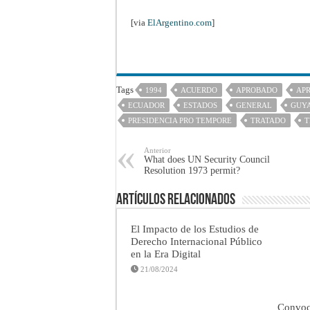
[via
ElArgentino.com
]
Tags
1994
ACUERDO
APROBADO
AP
ECUADOR
ESTADOS
GENERAL
GUY
PRESIDENCIA PRO TEMPORE
TRATADO
T
Anterior
What does UN Security Council
Resolution 1973 permit?
Artículos Relacionados
El Impacto de los Estudios de
Derecho Internacional Público
en la Era Digital
21/08/2024
Convoca