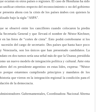
ue ocurran en otros países o regiones. El caso de Honduras ha sido
no unificar criterios respecto del reconocimiento o no del gobierno
 presenta ahora con la crisis de los países árabes con quienes la
alizado bajo la sigla “ASPA”.
que se observó entre los cancilleres cuando colocaron la piedra
la Secretaría General y que llevará el nombre de Néstor Kirchner,
 en las fotos de “cortes de cinta”. Esto podrá corroborarse si los
a sucesión del cargo de secretario. Dos países que hasta hace poco
y Venezuela, son los únicos que han presentado candidatos. La
ndato en dos turnos sería una señal más de que la Unasur, presidida
omo un nuevo modelo de integración política y cultural. Ante esta
añero del ex presidente argentino en estas lides, expresa: “Néstor
so porque estaremos cumpliendo principios y mandatos de los
istoria que vieron en la integración regional la condición para el
lidación de la democracia.
dministradores Gubernamentales, Coordinadora Nacional Alterna