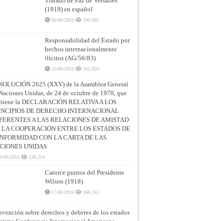
Tratado de Paz de Versalles
(1919) en español
06/06/2010
393,881
Responsabilidad del Estado por
hechos internacionalmente
ilícitos (AG/56/83)
25/06/2010
262,956
SOLUCIÓN 2625 (XXV) de la Asamblea General
Naciones Unidas, de 24 de octubre de 1970, que
ntiene la DECLARACIÓN RELATIVA A LOS
INCIPIOS DE DERECHO INTERNACIONAL
FERENTES A LAS RELACIONES DE AMISTAD
A LA COOPERACIÓN ENTRE LOS ESTADOS DE
NFORMIDAD CON LA CARTA DE LAS
CIONES UNIDAS
4/06/2010
238,554
Catorce puntos del Presidente
Wilson (1918)
17/06/2010
166,743
vención sobre derechos y deberes de los estados