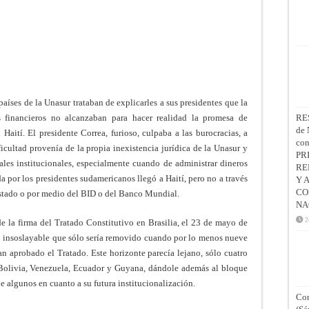
aíses de la Unasur trataban de explicarles a sus presidentes que la
s financieros no alcanzaban para hacer realidad la promesa de
RE
de 
Haití. El presidente Correa, furioso, culpaba a las burocracias, a
co
icultad provenía de la propia inexistencia jurídica de la Unasur y
PR
nales institucionales, especialmente cuando de administrar dineros
RE
a por los presidentes sudamericanos llegó a Haití, pero no a través
Y 
CO
 Estado o por medio del BID o del Banco Mundial.
NA
2
de la firma del Tratado Constitutivo en Brasilia, el 23 de mayo de
 insoslayable que sólo sería removido cuando por lo menos nueve
 aprobado el Tratado. Este horizonte parecía lejano, sólo cuatro
Bolivia, Venezuela, Ecuador y Guyana, dándole además al bloque
e algunos en cuanto a su futura institucionalización.
Con