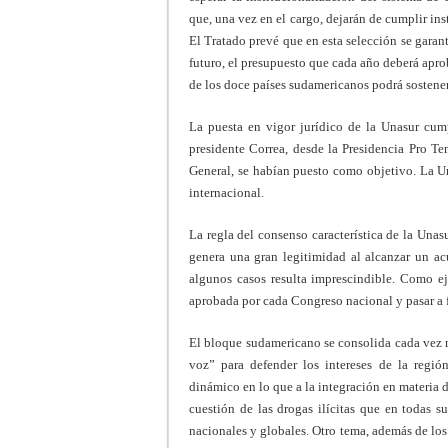
que, una vez en el cargo, dejarán de cumplir ins
El Tratado prevé que en esta selección se garanti
futuro, el presupuesto que cada año deberá apr
de los doce países sudamericanos podrá sostener
La puesta en vigor jurídico de la Unasur cump
presidente Correa, desde la Presidencia Pro Te
General, se habían puesto como objetivo. La 
internacional.
La regla del consenso característica de la Una
genera una gran legitimidad al alcanzar un ac
algunos casos resulta imprescindible. Como e
aprobada por cada Congreso nacional y pasar a 
El bloque sudamericano se consolida cada vez m
voz” para defender los intereses de la regió
dinámico en lo que a la integración en materia d
cuestión de las drogas ilícitas que en todas
nacionales y globales. Otro tema, además de los 