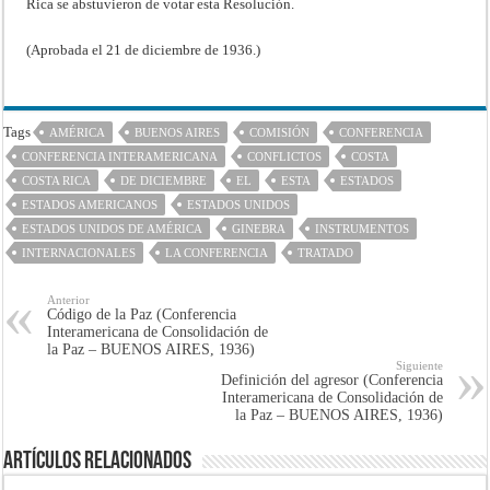
Rica se abstuvieron de votar esta Resolución.
(Aprobada el 21 de diciembre de 1936.)
Tags
AMÉRICA
BUENOS AIRES
COMISIÓN
CONFERENCIA
CONFERENCIA INTERAMERICANA
CONFLICTOS
COSTA
COSTA RICA
DE DICIEMBRE
EL
ESTA
ESTADOS
ESTADOS AMERICANOS
ESTADOS UNIDOS
ESTADOS UNIDOS DE AMÉRICA
GINEBRA
INSTRUMENTOS
INTERNACIONALES
LA CONFERENCIA
TRATADO
Anterior
Código de la Paz (Conferencia
Interamericana de Consolidación de
la Paz – BUENOS AIRES, 1936)
Siguiente
Definición del agresor (Conferencia
Interamericana de Consolidación de
la Paz – BUENOS AIRES, 1936)
Artículos Relacionados