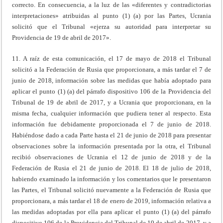
correcto. En consecuencia, a la luz de las «diferentes y contradictorias
interpretaciones» atribuidas al punto (1) (a) por las Partes, Ucrania
solicitó que el Tribunal «ejerza su autoridad para interpretar su
Providencia de 19 de abril de 2017».
11. A raíz de esta comunicación, el 17 de mayo de 2018 el Tribunal
solicitó a la Federación de Rusia que proporcionara, a más tardar el 7 de
junio de 2018, información sobre las medidas que había adoptado para
aplicar el punto (1) (a) del párrafo dispositivo 106 de la Providencia del
Tribunal de 19 de abril de 2017, y a Ucrania que proporcionara, en la
misma fecha, cualquier información que pudiera tener al respecto. Esta
información fue debidamente proporcionada el 7 de junio de 2018.
Habiéndose dado a cada Parte hasta el 21 de junio de 2018 para presentar
observaciones sobre la información presentada por la otra, el Tribunal
recibió observaciones de Ucrania el 12 de junio de 2018 y de la
Federación de Rusia el 21 de junio de 2018. El 18 de julio de 2018,
habiendo examinado la información y los comentarios que le presentaron
las Partes, el Tribunal solicitó nuevamente a la Federación de Rusia que
proporcionara, a más tardar el 18 de enero de 2019, información relativa a
las medidas adoptadas por ella para aplicar el punto (1) (a) del párrafo
dispositivo 106 de la Providencia del Tribunal de 19 de abril de 2017, y a