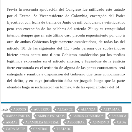
Previa la necesaria aprobación del Congreso fue ratificado este tratado
por el Excmo. Sr. Vicepresidente de Colombia, encargado del Poder
Ejecutivo, con fecha de treinta de Junio de mil ochocientos veinticuatro;
pero con excepción de las palabras del artículo 2°: «y su tranquilidad
interior, siempre que en este último caso preceda requerimiento por uno ú
otro de ambos Gobiernos legítimamente establecidos», de todas las del
artículo 10, de las siguientes del 11: «toda persona que sublevándose
hiciere armas contra uno ú otro Gobierno establecidos por los medios
legítimos expresados en el artículo anterior, y fugándose de la justicia
fuere encontrada en el territorio de alguna de las partes contratantes, será
entregada y remitida a disposición del Gobierno que tiene conocimiento
del delito, y en cuya jurisdicción deba ser juzgada luego que la parte
ofendida haga su reclamación en forma», y de las «juez árbitro» del 14.
Tags
ABUSOS
ACUERDO
ALCANCE
ALIANZA
ALTA MAR
AMBAS PARTES
AMBOS ESTADOS
AMBOS GOBIERNOS
AMÉRICA
ARMAS
ASAMBLEA GENERAL
ASEGURAR
ASIMISMO
CADA
CADA PARTE
CENTRAL
TRATADO