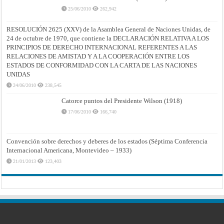
25/06/2010
262,942
RESOLUCIÓN 2625 (XXV) de la Asamblea General de Naciones Unidas, de
24 de octubre de 1970, que contiene la DECLARACIÓN RELATIVA A LOS
PRINCIPIOS DE DERECHO INTERNACIONAL REFERENTES A LAS
RELACIONES DE AMISTAD Y A LA COOPERACIÓN ENTRE LOS
ESTADOS DE CONFORMIDAD CON LA CARTA DE LAS NACIONES
UNIDAS
24/06/2010
238,545
Catorce puntos del Presidente Wilson (1918)
17/06/2010
166,740
Convención sobre derechos y deberes de los estados (Séptima Conferencia
Internacional Americana, Montevideo – 1933)
21/01/2013
123,403