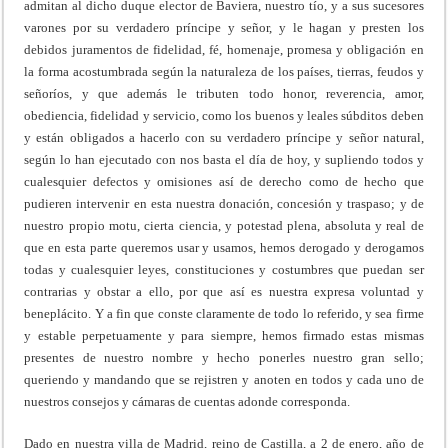
admitan al dicho duque elector de Baviera, nuestro tío, y a sus sucesores
varones por su verdadero príncipe y señor, y le hagan y presten los
debidos juramentos de fidelidad, fé, homenaje, promesa y obligación en
la forma acostumbrada según la naturaleza de los países, tierras, feudos y
señoríos, y que además le tributen todo honor, reverencia, amor,
obediencia, fidelidad y servicio, como los buenos y leales súbditos deben
y están obligados a hacerlo con su verdadero príncipe y señor natural,
según lo han ejecutado con nos basta el día de hoy, y supliendo todos y
cualesquier defectos y omisiones así de derecho como de hecho que
pudieren intervenir en esta nuestra donación, concesión y traspaso; y de
nuestro propio motu, cierta ciencia, y potestad plena, absoluta y real de
que en esta parte queremos usar y usamos, hemos derogado y derogamos
todas y cualesquier leyes, constituciones y costumbres que puedan ser
contrarias y obstar a ello, por que así es nuestra expresa voluntad y
beneplácito. Y a fin que conste claramente de todo lo referido, y sea firme
y estable perpetuamente y para siempre, hemos firmado estas mismas
presentes de nuestro nombre y hecho ponerles nuestro gran sello;
queriendo y mandando que se rejistren y anoten en todos y cada uno de
nuestros consejos y cámaras de cuentas adonde corresponda.
Dado en nuestra villa de Madrid, reino de Castilla, a 2 de enero, año de