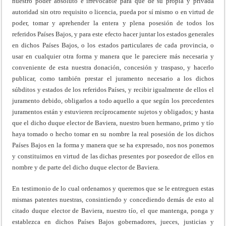
nuestro poder absoluto e irrevocable para que de su propia y privada
autoridad sin otro requisito o licencia, pueda por sí mismo o en virtud de
poder, tomar y aprehender la entera y plena posesión de todos los
referidos Países Bajos, y para este efecto hacer juntar los estados generales
en dichos Países Bajos, o los estados particulares de cada provincia, o
usar en cualquier otra forma y manera que le pareciere más necesaria y
conveniente de esta nuestra donación, concesión y traspaso, y hacerlo
publicar, como también prestar el juramento necesario a los dichos
súbditos y estados de los referidos Países, y recibir igualmente de ellos el
juramento debido, obligarlos a todo aquello a que según los precedentes
juramentos están y estuvieren recíprocamente sujetos y obligados; y hasta
que el dicho duque elector de Baviera, nuestro buen hermano, primo y tío
haya tomado o hecho tomar en su nombre la real posesión de los dichos
Países Bajos en la forma y manera que se ha expresado, nos nos ponemos
y constituimos en virtud de las dichas presentes por poseedor de ellos en
nombre y de parte del dicho duque elector de Baviera.
En testimonio de lo cual ordenamos y queremos que se le entreguen estas
mismas patentes nuestras, consintiendo y concediendo demás de esto al
citado duque elector de Baviera, nuestro tío, el que mantenga, ponga y
establezca en dichos Países Bajos gobernadores, jueces, justicias y