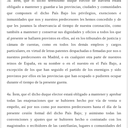
3a. Ítem, que el dicho serenísimo duque elector de Baviera estará
obligado a mantener y guardar a las provincias, ciudades y comunidades
que componen el dicho País Bajo los privilegios, exenciones e
inmunidades que nos y nuestros predecesores les hemos concedido y de
que les juramos la observancia al tiempo de nuestra coronación, como
también a mantener y conservar sus dignidades y oficios a todos los que
al presente se hallaren provistos en ellos, así en los tribunales de justicia y
cámara de cuentas, como en todos los demás empleos y cargos
particulares, en virtud de letras patentes despachadas o firmadas por nos o
nuestros predecesores en Madrid, o en cualquier otra parte de nuestros
reinos de España, en su nombre o en el nuestro en el País Bajo, a
excepción de los que han seguido el partido de los enemigos y sido
provistos por ellos en las provincias que han ocupado o pudieren ocupar
durante el tiempo de la presente guerra.
4a. Ítem, que el dicho duque elector estará obligado a mantener y aprobar
todas las enajenaciones que se hubieren hecho por vía de venta o
empeño, así por nos como por nuestros predecesores hasta el día de la
presente cesión formal del dicho País Bajo; y asimismo todas las
convenciones y ajustes que se hubieren hecho o contratado con los
magistrados o recibidores de las castellanías, lugares o comunidades del