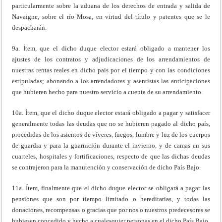
particularmente sobre la aduana de los derechos de entrada y salida de
Navaigne, sobre el río Mosa, en virtud del título y patentes que se le
despacharán.
9a. Ítem, que el dicho duque elector estará obligado a mantener los
ajustes de los contratos y adjudicaciones de los arrendamientos de
nuestras rentas reales en dicho país por el tiempo y con las condiciones
estipuladas; abonando a los arrendadores y asentistas las anticipaciones
que hubieren hecho para nuestro servicio a cuenta de su arrendamiento.
10a. Ítem, que el dicho duque elector estará obligado a pagar y satisfacer
generalmente todas las deudas que no se hubieren pagado al dicho país,
procedidas de los asientos de víveres, fuegos, lumbre y luz de los cuerpos
de guardia y para la guarnición durante el invierno, y de camas en sus
cuarteles, hospitales y fortificaciones, respecto de que las dichas deudas
se contrajeron para la manutención y conservación de dicho País Bajo.
11a. Ítem, finalmente que el dicho duque elector se obligará a pagar las
pensiones que son por tiempo limitado o hereditarias, y todas las
donaciones, recompensas o gracias que por nos o nuestros predecesores se
hubiesen concedido y hecho a cualesquier personas en el dicho País Bajo.