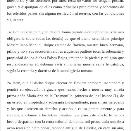
nuestro tío y sus sucesores por línea recta de varón los tengan, posean,
gocen y dispongan de ellos como príncipes propietarios y soberanos de
los referidos países, sin alguna restricción ni reserva, con las condiciones
siguientes.
1a. Con la condición y no de otra forma (siendo esta la principal y la más
obligatoria sobre todas las demás) de que el dicho serenísimo príncipe
Maximiliano Manuel, duque elector de Baviera, nuestro buen hermano,
primo y tío y sus sucesores varones a quienes pudiere tocar la soberanía y
propiedad de los dichos Países Bajos, imitando la piedad y religión que
resplandecen en él, deberán vivir y morir en nuestra santa fe católica,
según la creencia y doctrina de la santa iglesia romana.
2a. Ítem, que el dicho duque elector de Baviera aprobará, mantendrá y
pondrá en ejecución la gracia que hemos hecho a nuestra muy amada
prima doña María Ana de la Tre-mouille, princesa de los Ursinos (1), de
un estado en propiedad y soberanía independiente, para sí, sus herederos
y los que tuviesen su derecho y acción o causa perpetuamente y para
siempre, conforme a las letras patentes que para este efecto le hemos
hecho despachar, con la renta señorial de treinta mil pesos, cada uno de a
ocho reales de plata doble, moneda antigua de Castilla, en cada un año,