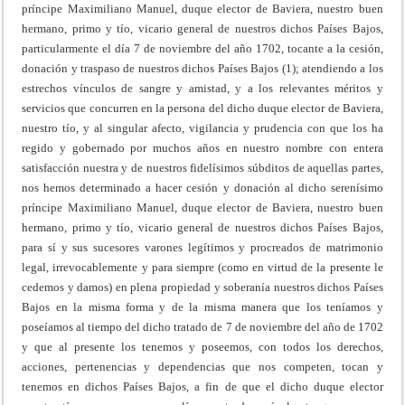
príncipe Maximiliano Manuel, duque elector de Baviera, nuestro buen
hermano, primo y tío, vicario general de nuestros dichos Países Bajos,
particularmente el día 7 de noviembre del año 1702, tocante a la cesión,
donación y traspaso de nuestros dichos Países Bajos (1); atendiendo a los
estrechos vínculos de sangre y amistad, y a los relevantes méritos y
servicios que concurren en la persona del dicho duque elector de Baviera,
nuestro tío, y al singular afecto, vigilancia y prudencia con que los ha
regido y gobernado por muchos años en nuestro nombre con entera
satisfacción nuestra y de nuestros fidelísimos súbditos de aquellas partes,
nos hemos determinado a hacer cesión y donación al dicho serenísimo
príncipe Maximiliano Manuel, duque elector de Baviera, nuestro buen
hermano, primo y tío, vicario general de nuestros dichos Países Bajos,
para sí y sus sucesores varones legítimos y procreados de matrimonio
legal, irrevocablemente y para siempre (como en virtud de la presente le
cedemos y damos) en plena propiedad y soberanía nuestros dichos Países
Bajos en la misma forma y de la misma manera que los teníamos y
poseíamos al tiempo del dicho tratado de 7 de noviembre del año de 1702
y que al presente los tenemos y poseemos, con todos los derechos,
acciones, pertenencias y dependencias que nos competen, tocan y
tenemos en dichos Países Bajos, a fin de que el dicho duque elector