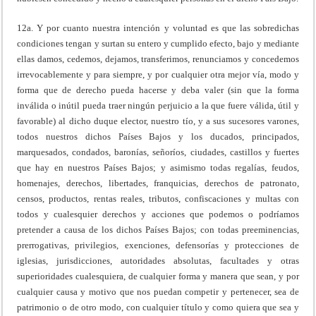
12a. Y por cuanto nuestra intención y voluntad es que las sobredichas
condiciones tengan y surtan su entero y cumplido efecto, bajo y mediante
ellas damos, cedemos, dejamos, transferimos, renunciamos y concedemos
irrevocablemente y para siempre, y por cualquier otra mejor vía, modo y
forma que de derecho pueda hacerse y deba valer (sin que la forma
inválida o inútil pueda traer ningún perjuicio a la que fuere válida, útil y
favorable) al dicho duque elector, nuestro tío, y a sus sucesores varones,
todos nuestros dichos Países Bajos y los ducados, principados,
marquesados, condados, baronías, señoríos, ciudades, castillos y fuertes
que hay en nuestros Países Bajos; y asimismo todas regalías, feudos,
homenajes, derechos, libertades, franquicias, derechos de patronato,
censos, productos, rentas reales, tributos, confiscaciones y multas con
todos y cualesquier derechos y acciones que podemos o podríamos
pretender a causa de los dichos Países Bajos; con todas preeminencias,
prerrogativas, privilegios, exenciones, defensorías y protecciones de
iglesias, jurisdicciones, autoridades absolutas, facultades y otras
superioridades cualesquiera, de cualquier forma y manera que sean, y por
cualquier causa y motivo que nos puedan competir y pertenecer, sea de
patrimonio o de otro modo, con cualquier título y como quiera que sea y