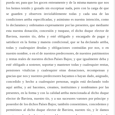
pueda ser, para que los gocen enteramente y de la misma manera que nos
los hemos tenido y gozado sin exceptuar nada, pero con la carga de que
se guarden y observen inviolablemente todas y cada una de las
condiciones arriba especificadas; y asimismo es nuestra intención, como
lo declaramos y ordenamos expresamente por las presentes, que mediante
esta nuestra donación, concesión y traspaso, el dicho duque elector de
Baviera, nuestro tío, deba y esté obligado y encargado de pagar y
satisfacer en la forma y manera condicional, que se ha declarado arriba,
todas y cualesquier deudas y obligaciones contraídas por nos, o en
nuestro nombre, o en el de nuestros predecesores, de nuestros patrimonios
y rentas reales de nuestros dichos Países Bajos; y que igualmente deba y
esté obligado a sostener, soportar y mantener todas y cualesquier rentas,
pensiones vitalicias y cualesquier otras donaciones, recompensas y
gracias que nos y nuestros predecesores hayamos o hayan dado, asignado,
concedido y hecho a cualesquier personas, según está declarado todo
aquí arriba; y así hacemos, creamos, instituimos y nombramos por las
presentes, en la forma y con la calidad arriba mencionada al dicho duque
elector de Baviera, nuestro tío, y a sus sucesores varones por príncipe y
poseedor de los dichos Países Bajos; también consentimos, concedemos y
permitimos al dicho duque elector de Baviera, nuestro tío, y le damos