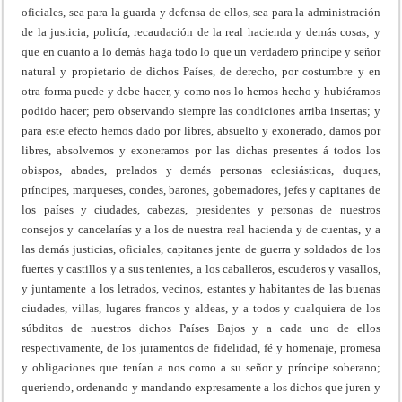
oficiales, sea para la guarda y defensa de ellos, sea para la administración
de la justicia, policía, recaudación de la real hacienda y demás cosas; y
que en cuanto a lo demás haga todo lo que un verdadero príncipe y señor
natural y propietario de dichos Países, de derecho, por costumbre y en
otra forma puede y debe hacer, y como nos lo hemos hecho y hubiéramos
podido hacer; pero observando siempre las condiciones arriba insertas; y
para este efecto hemos dado por libres, absuelto y exonerado, damos por
libres, absolvemos y exoneramos por las dichas presentes á todos los
obispos, abades, prelados y demás personas eclesiásticas, duques,
príncipes, marqueses, condes, barones, gobernadores, jefes y capitanes de
los países y ciudades, cabezas, presidentes y personas de nuestros
consejos y cancelarías y a los de nuestra real hacienda y de cuentas, y a
las demás justicias, oficiales, capitanes jente de guerra y soldados de los
fuertes y castillos y a sus tenientes, a los caballeros, escuderos y vasallos,
y juntamente a los letrados, vecinos, estantes y habitantes de las buenas
ciudades, villas, lugares francos y aldeas, y a todos y cualquiera de los
súbditos de nuestros dichos Países Bajos y a cada uno de ellos
respectivamente, de los juramentos de fidelidad, fé y homenaje, promesa
y obligaciones que tenían a nos como a su señor y príncipe soberano;
queriendo, ordenando y mandando expresamente a los dichos que juren y