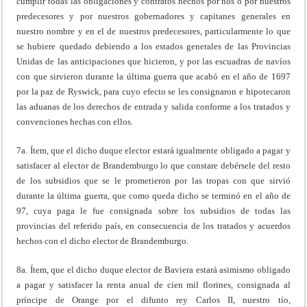
cumplir todas las obligaciones y contratos hechos por nos o por nuestros
predecesores y por nuestros gobernadores y capitanes generales en
nuestro nombre y en el de nuestros predecesores, particularmente lo que
se hubiere quedado debiendo a los estados generales de las Provincias
Unidas de las anticipaciones que hicieron, y por las escuadras de navíos
con que sirvieron durante la última guerra que acabó en el año de 1697
por la paz de Ryswick, para cuyo efecto se les consignaron e hipotecaron
las aduanas de los derechos de entrada y salida conforme a los tratados y
convenciones hechas con ellos.
7a. Ítem, que el dicho duque elector estará igualmente obligado a pagar y
satisfacer al elector de Brandemburgo lo que constare debérsele del resto
de los subsidios que se le prometieron por las tropas con que sirvió
durante la última guerra, que como queda dicho se terminó en el año de
97, cuya paga le fue consignada sobre los subsidios de todas las
provincias del referido país, en consecuencia de los tratados y acuerdos
hechos con el dicho elector de Brandemburgo.
8a. Ítem, que el dicho duque elector de Baviera estará asimismo obligado
a pagar y satisfacer la renta anual de cien mil florines, consignada al
príncipe de Orange por el difunto rey Carlos II, nuestro tío,