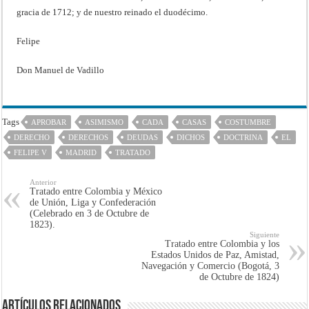
gracia de 1712; y de nuestro reinado el duodécimo.
Felipe
Don Manuel de Vadillo
Tags
APROBAR
ASIMISMO
CADA
CASAS
COSTUMBRE
DERECHO
DERECHOS
DEUDAS
DICHOS
DOCTRINA
EL
FELIPE V
MADRID
TRATADO
Anterior
Tratado entre Colombia y México
de Unión, Liga y Confederación
(Celebrado en 3 de Octubre de
1823).
Siguiente
Tratado entre Colombia y los
Estados Unidos de Paz, Amistad,
Navegación y Comercio (Bogotá, 3
de Octubre de 1824)
Artículos Relacionados