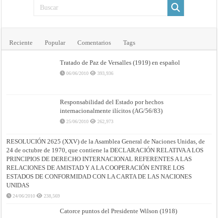
Reciente
Popular
Comentarios
Tags
Tratado de Paz de Versalles (1919) en español
06/06/2010
393,936
Responsabilidad del Estado por hechos
internacionalmente ilícitos (AG/56/83)
25/06/2010
262,973
RESOLUCIÓN 2625 (XXV) de la Asamblea General de Naciones Unidas, de
24 de octubre de 1970, que contiene la DECLARACIÓN RELATIVA A LOS
PRINCIPIOS DE DERECHO INTERNACIONAL REFERENTES A LAS
RELACIONES DE AMISTAD Y A LA COOPERACIÓN ENTRE LOS
ESTADOS DE CONFORMIDAD CON LA CARTA DE LAS NACIONES
UNIDAS
24/06/2010
238,569
Catorce puntos del Presidente Wilson (1918)