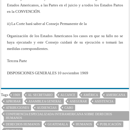
Estados Americanos, a las Partes en el juicio y a todos los Estados Partos
en la CONVENCIÓN.
ii) La Corte hará saber al Consejo Permanente de la
Organización de los Estados Americanos los casos en que su fallo no se
haya ejecutado y este Consejo cuidará de su ejecución o tomará las
medidas correspondientes.
Tercera Parte
DISPOSICIONES GENERALES 10 noviembre 1969
Tags
1969
AL SECRETARIO
ALCANCE
AMÉRICA
AMERICANA
APROBAR
ASAMBLEA GENERAL
ASEGURAR
ASISTENCIA
ATRIBUCIONES
AUDIENCIAS
CABO
CONFERENCIA ESPECIALIZADA INTERAMERICANA SOBRE DERECHOS
HUMANOS
DERECHOS HUMANOS
GUATEMALA
HUMANOS
PUBLICACIÓN