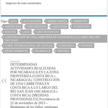
respecto de esas cuestiones.
Tags
2013
ACTUALIDAD
AMBAS PARTES
AMBIENTE
AMERICANO
ARGUMENTOS
ASEGURAR
AUDIENCIAS
BOGOTÁ
CADA
CIRCUNSTANCIAS
CONSTRUCCIÓN DE UNA CARRETERA EN COSTA RICA A LO LARGO DEL RÍO
SAN JUAN
CORTE INTERNACIONAL DE JUSTICIA
COSTA RICA
ESTADOS
MEDIO AMBIENTE
NICARAGUA
TRATADO
Anterior
DETERMINADAS
ACTIVIDADES REALIZADAS
POR NICARAGUA EN LA ZONA
FRONTERIZA (COSTA RICA c.
NICARAGUA); CONSTRUCCIÓN
DE UNA CARRETERA EN
COSTA RICA A LO LARGO DEL
RÍO SAN JUAN (NICARAGUA c.
COSTA RICA) [MEDIDAS
PROVISIONALES] Providencia de
22 de noviembre de 2013 –
Resúmenes de los fallos, opiniones