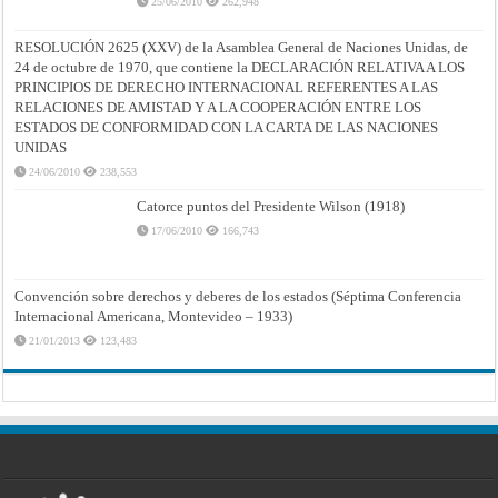
25/06/2010
262,948
RESOLUCIÓN 2625 (XXV) de la Asamblea General de Naciones Unidas, de
24 de octubre de 1970, que contiene la DECLARACIÓN RELATIVA A LOS
PRINCIPIOS DE DERECHO INTERNACIONAL REFERENTES A LAS
RELACIONES DE AMISTAD Y A LA COOPERACIÓN ENTRE LOS
ESTADOS DE CONFORMIDAD CON LA CARTA DE LAS NACIONES
UNIDAS
24/06/2010
238,553
Catorce puntos del Presidente Wilson (1918)
17/06/2010
166,743
Convención sobre derechos y deberes de los estados (Séptima Conferencia
Internacional Americana, Montevideo – 1933)
21/01/2013
123,483