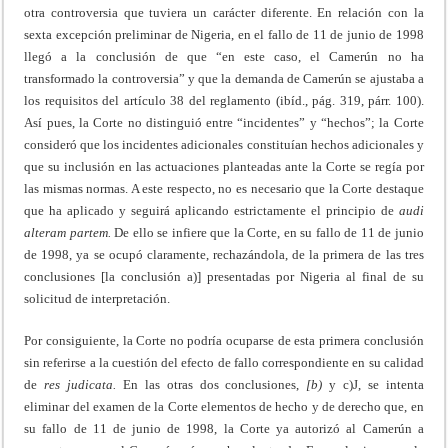
otra controversia que tuviera un carácter diferente. En relación con la
sexta excepción preliminar de Nigeria, en el fallo de 11 de junio de 1998
llegó a la conclusión de que “en este caso, el Camerún no ha
transformado la controversia” y que la demanda de Camerún se ajustaba a
los requisitos del artículo 38 del reglamento (ibíd., pág. 319, párr. 100).
Así pues, la Corte no distinguió entre “incidentes” y “hechos”; la Corte
consideró que los incidentes adicionales constituían hechos adicionales y
que su inclusión en las actuaciones planteadas ante la Corte se regía por
las mismas normas. A este respecto, no es necesario que la Corte destaque
que ha aplicado y seguirá aplicando estrictamente el principio de
audi
alteram partem.
De ello se infiere que la Corte, en su fallo de 11 de junio
de 1998, ya se ocupó claramente, rechazándola, de la primera de las tres
conclusiones [la conclusión a)] presentadas por Nigeria al final de su
solicitud de interpretación.
Por consiguiente, la Corte no podría ocuparse de esta primera conclusión
sin referirse a la cuestión del efecto de fallo correspondiente en su calidad
de
res
judicata.
En las otras dos conclusiones,
[b)
y c)J, se intenta
eliminar del examen de la Corte elementos de hecho y de derecho que, en
su fallo de 11 de junio de 1998, la Corte ya autorizó al Camerún a