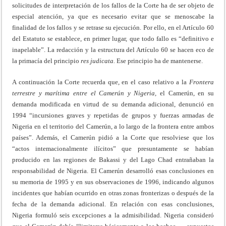
solicitudes de interpretación de los fallos de la Corte ha de ser objeto de
especial atención, ya que es necesario evitar que se menoscabe la
finalidad de los fallos y se retrase su ejecución. Por ello, en el Artículo 60
del Estatuto se establece, en primer lugar, que todo fallo es “definitivo e
inapelable”. La redacción y la estructura del Artículo 60 se hacen eco de
la primacía del principio
res
judicata.
Ese principio ha de mantenerse.
A continuación la Corte recuerda que, en el caso relativo a la
Frontera
terrestre y marítima entre el Camerún y Nigeria,
el Camerún, en su
demanda modificada en virtud de su demanda adicional, denunció en
1994 “incursiones graves y repetidas de grupos y fuerzas armadas de
Nigeria en el territorio del Camerún, a lo largo de la frontera entre ambos
países”. Además, el Camerún pidió a la Corte que resolviese que los
“actos intemacionalmente ilícitos” que presuntamente se habían
producido en las regiones de Bakassi y del Lago Chad entrañaban la
responsabilidad de Nigeria. El Camerún desarrolló esas conclusiones en
su memoria de 1995 y en sus observaciones de 1996, indicando algunos
incidentes que habían ocurrido en otras zonas fronterizas o después de la
fecha de la demanda adicional. En relación con esas conclusiones,
Nigeria formuló seis excepciones a la admisibilidad. Nigeria consideró