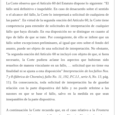
La Corte observa que el Artículo 60 del Estatuto dispone lo siguiente: “El
fallo será definitivo e inapelable. En caso de desacuerdo sobre el sentido
o el alcance del fallo, la Corte lo interpretará a solicitud de cualquiera de
las partes”. En virtud de la segunda oración del Artículo 60, la Corte tiene
competencia para entender de solicitudes de interpretación de cualquier
fallo que haya dictado. En esa disposición no se distingue en cuanto al
tipo de fallo de que se trate. Por consiguiente, de ello se infiere que un
fallo sobre excepciones preliminares, al igual que otro sobre el fondo del
asunto, puede ser objeto de una solicitud de interpretación. No obstante,
“la segunda oración del Artículo 60 se incluyó con objeto de que, si fuera
necesario, la Corte pudiera aclarar los aspectos que hubieran sido
resueltos de manera vinculante en un fallo, … solicitud que no tiene esa
finalidad ni se ajusta a esta disposición”
Interpretación de los fallos Nos.
7 y 8 (fábrica de Chorzów), fallo No. 11, 192, P.C.I.J., serie A, No. 13,
pág.
11). En consecuencia, toda solicitud de interpretación ha de guardar
relación con la parte dispositiva del fallo y no puede referirse a las
razones en que se base el fallo, salvo en la medida en que sean
inseparables de la parte dispositiva.
A continuación la Corte recuerda que, en el caso relativo a la
Frontera