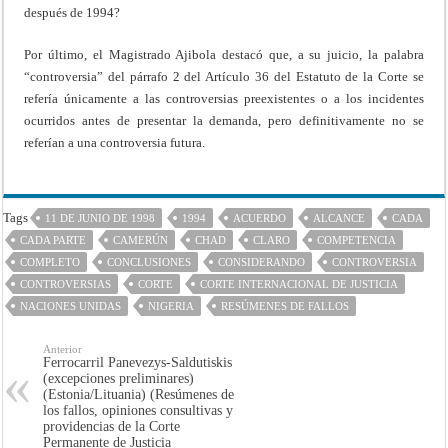
después de 1994?
Por último, el Magistrado Ajibola destacó que, a su juicio, la palabra
“controversia” del párrafo 2 del Artículo 36 del Estatuto de la Corte se
refería únicamente a las controversias preexistentes o a los incidentes
ocurridos antes de presentar la demanda, pero definitivamente no se
referían a una controversia futura.
Tags
11 DE JUNIO DE 1998
1994
ACUERDO
ALCANCE
CADA
CADA PARTE
CAMERÚN
CHAD
CLARO
COMPETENCIA
COMPLETO
CONCLUSIONES
CONSIDERANDO
CONTROVERSIA
CONTROVERSIAS
CORTE
CORTE INTERNACIONAL DE JUSTICIA
NACIONES UNIDAS
NIGERIA
RESÚMENES DE FALLOS
Anterior
Ferrocarril Panevezys-Saldutiskis
(excepciones preliminares)
(Estonia/Lituania) (Resúmenes de
los fallos, opiniones consultivas y
providencias de la Corte
Permanente de Justicia