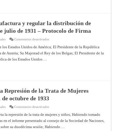
de
estupefacientes.
Ginebra,
13
de
julio
de
factura y regular la distribución de
1931
de julio de 1931 – Protocolo de Firma
en
ales
Comentarios desactivados
Convenio
para
e los Estados Unidos de América; El Presidente de la República
limitar
 de Austria; Su Majestad el Rey de los Belgas; El Presidente de la
la
manufactura
blica de los Estados Unidos …
y
regular
la
distribución
de
estupefacientes.
Ginebra,
13
de
a Represión de la Trata de Mujeres
julio
de
 de octubre de 1933
1931
–
Protocolo
en
ales
Comentarios desactivados
de
Convenio
Firma
Internacional
a la represión de la trata de mujeres y niños; Habiendo tomado
para
 en el informe presentado al consejo de la Sociedad de Naciones,
la
Represión
s, sobre su duodécima sesión; Habiendo …
de
la