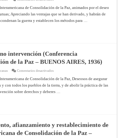
Convención
para
Interamericana de Consolidación de la Paz, animados por el deseo
coordinar,
mutuas; Apreciando las ventajas que se han derivado, y habrán de
ampliar
y
e condenan la guerra y establecen los métodos para …
asegurar
el
cumplimiento
de
los
tratados
existentes
entre
los
a no intervención (Conferencia
Estados
americanos
ción de la Paz – BUENOS AIRES, 1936)
(Conferencia
Interamericana
de
en
icanas
Comentarios desactivados
Consolidación
Protocolo
de
adicional
Interamericana de Consolidación de la Paz, Deseosos de asegurar
la
relativo
Paz
y con todos los pueblos de la tierra, y de abolir la práctica de las
a
–
no
nvención sobre derechos y deberes …
BUENOS
intervención
AIRES,
(Conferencia
1936)
Interamericana
de
Consolidación
de
la
Paz
–
to, afianzamiento y restablecimiento de
BUENOS
AIRES,
icana de Consolidación de la Paz –
1936)