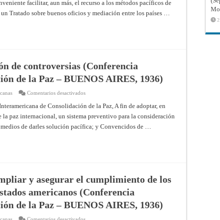
(Sé
onveniente facilitar, aun más, el recurso a los métodos pacíficos de
buenos
oficios
Mon
r un Tratado sobre buenos oficios y mediación entre los países …
y
mediación
2
(Conferencia
Interamericana
de
Consolidación
de
la
Paz
ión de controversias (Conferencia
–
BUENOS
ción de la Paz – BUENOS AIRES, 1936)
AIRES,
1936)
en
icanas
Comentarios desactivados
Tratado
relativo
nteramericana de Consolidación de la Paz, A fin de adoptar, en
a
 la paz internacional, un sistema preventivo para la consideración
la
prevención
e medios de darles solución pacífica; y Convencidos de …
de
controversias
(Conferencia
Interamericana
de
Consolidación
de
la
Paz
mpliar y asegurar el cumplimiento de los
–
BUENOS
 Estados americanos (Conferencia
AIRES,
1936)
ción de la Paz – BUENOS AIRES, 1936)
en
icanas
Comentarios desactivados