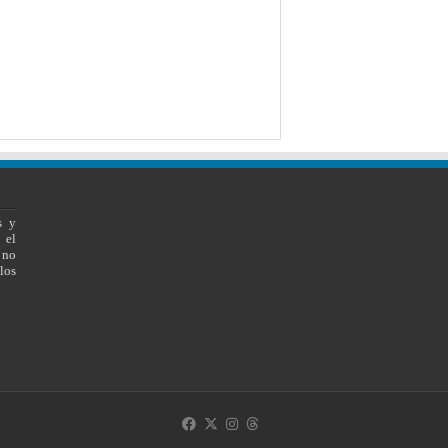
s y
 el
 no
los