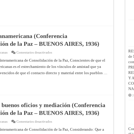
relaciones
culturales
interamericanas
(Conferencia
Interamericana
de
Consolidación
de
la
Paz
panamericana (Conferencia
–
BUENOS
ción de la Paz – BUENOS AIRES, 1936)
AIRES,
1936)
RE
en
icanas
Comentarios desactivados
Convención
de 
sobre
Interamericana de Consolidación de la Paz, Conscientes de que el
co
carretera
ericanas es el estrechamiento de los vínculos de amistad que ya
panamericana
PR
(Conferencia
RE
nvencidos de que el contacto directo y material entre los pueblos …
Interamericana
de
Y 
Consolidación
CO
de
la
NA
Paz
–
2
BUENOS
AIRES,
 buenos oficios y mediación (Conferencia
1936)
ción de la Paz – BUENOS AIRES, 1936)
en
icanas
Comentarios desactivados
Tratado
interamericano
Con
Interamericana de Consolidación de la Paz, Considerando: Que a
sobre