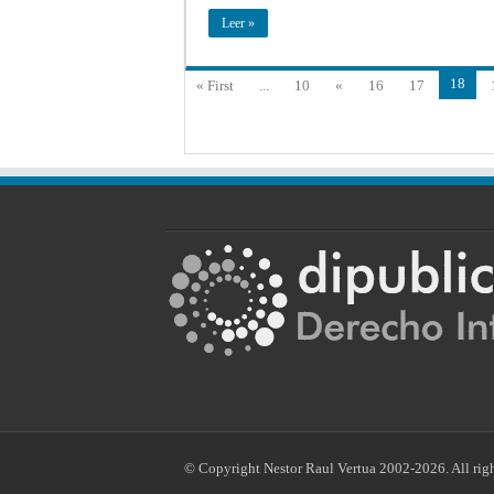
Leer »
18
« First
...
10
«
16
17
© Copyright Nestor Raul Vertua 2002-2026. All righ