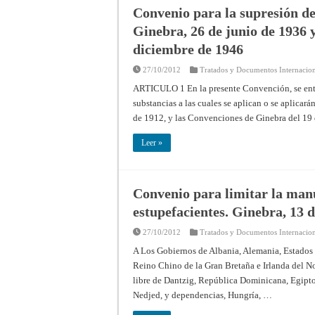
Convenio para la supresión del
Ginebra, 26 de junio de 1936 
diciembre de 1946
27/10/2012
Tratados y Documentos Internacion
ARTICULO 1 En la presente Convención, se entie
substancias a las cuales se aplican o se aplicar
de 1912, y las Convenciones de Ginebra del 19
Leer »
Convenio para limitar la manu
estupefacientes. Ginebra, 13 d
27/10/2012
Tratados y Documentos Internacion
A Los Gobiernos de Albania, Alemania, Estados 
Reino Chino de la Gran Bretaña e Irlanda del No
libre de Dantzig, República Dominicana, Egipto,
Nedjed, y dependencias, Hungría, …