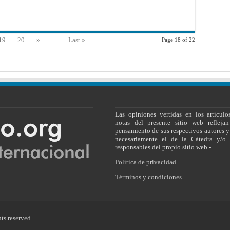
Trata
de
Mujeres
Mayores
de
Edad.
19
20
»
...
Last »
Page 18 of 22
Ginebra,
11
de
octubre
de
1933
Las opiniones vertidas en los artículo
notas del presente sitio web reflejan
pensamiento de sus respectivos autores y
necesariamente el de la Cátedra y/o 
responsables del propio sitio web.-
Política de privacidad
Términos y condiciones
ts reserved.