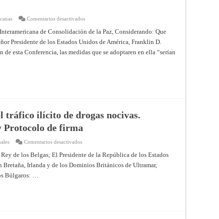
en
icanas
Comentarios desactivados
Convención
sobre
 Interamericana de Consolidación de la Paz, Considerando: Que
mantenimiento,
ñor Presidente de los Estados Unidos de América, Franklin D.
afianzamiento
y
ón de esta Conferencia, las medidas que se adoptaren en ella “serían
restablecimiento
de
la
paz
(Conferencia
Interamericana
de
Consolidación
de
la
Paz
 tráfico ilícito de drogas nocivas.
–
BUENOS
y Protocolo de firma
AIRES,
1936)
en
ales
Comentarios desactivados
Convenio
para
 Rey de los Belgas; El Presidente de la República de los Estados
la
n Bretaña, Irlanda y de los Dominios Británicos de Ultramar,
supresión
del
los Búlgaros: …
tráfico
ilícito
de
drogas
nocivas.
Ginebra,
26
de