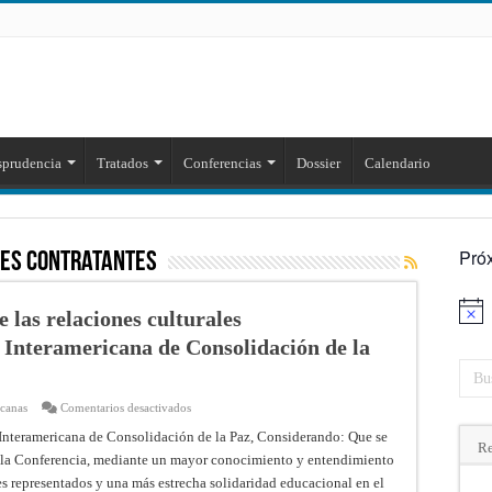
sprudencia
Tratados
Conferencias
Dossier
Calendario
Pró
tes Contratantes
 las relaciones culturales
Aviso
 Interamericana de Consolidación de la
en
icanas
Comentarios desactivados
Convención
para
Interamericana de Consolidación de la Paz, Considerando: Que se
el
Re
a la Conferencia, mediante un mayor conocimiento y entendimiento
fomento
de
ses representados y una más estrecha solidaridad educacional en el
las