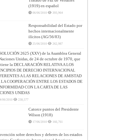
Tratado de Paz de Versalles
(1919) en español
06/06/2010
393,964
Responsabilidad del Estado por
hechos internacionalmente
ilícitos (AG/56/83)
25/06/2010
262,987
SOLUCIÓN 2625 (XXV) de la Asamblea General
Naciones Unidas, de 24 de octubre de 1970, que
ntiene la DECLARACIÓN RELATIVA A LOS
INCIPIOS DE DERECHO INTERNACIONAL
FERENTES A LAS RELACIONES DE AMISTAD
A LA COOPERACIÓN ENTRE LOS ESTADOS DE
NFORMIDAD CON LA CARTA DE LAS
CIONES UNIDAS
4/06/2010
238,577
Catorce puntos del Presidente
Wilson (1918)
17/06/2010
166,761
vención sobre derechos y deberes de los estados