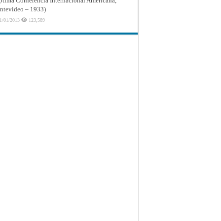
ptima Conferencia Internacional Americana,
tevideo – 1933)
1/01/2013
123,589