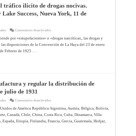
junio
 tráfico ilícito de drogas nocivas.
de
1936
y Lake Success, Nueva York, 11 de
y
Protocolo
de
firma
en
ales
Comentarios desactivados
Convenio
para
nde por «estupefacientes» o «drogas narcóticas,, las drogas y
la
án las disposiciones de la Convención de La Haya del 23 de enero
supresión
del
 de Febrero de 1925 …
tráfico
ilícito
de
drogas
nocivas.
Ginebra,
26
de
junio
factura y regular la distribución de
de
1936
e julio de 1931
y
Lake
Success,
en
ales
Comentarios desactivados
Nueva
Convenio
York,
para
Unidos de América República Argentina, Austria, Bélgica, Bolivia,
11
limitar
de
rte, Canadá, Chile, China, Costa Rica, Cuba, Dinamarca, Villa
la
diciembre
manufactura
 España, Etiopía, Finlandia, Francia, Grecia, Guatemala, Hedjaz,
de
y
1946
regular
la
distribución