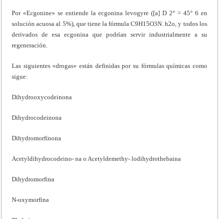
Por «Ecgonine» se entiende la ecgonina levogyre ([a] D 2° = 45° 6 en
solución acuosa al 5%), que tiene la fórmula C9H15O3N. h2o, y todos los
derivados de esa ecgonina que podrían servir industrialmente a su
regeneración.
Las siguientes «drogas» están definidas por su fórmulas químicas como
sigue:
Dihydrooxycodeinona
Dihydrocodeinona
Dihydromorfinona
Acetyldihydrocodeino- na o Acetyldemethy- lodihydrothebaina
Dihydromorfina
N-oxymorfina