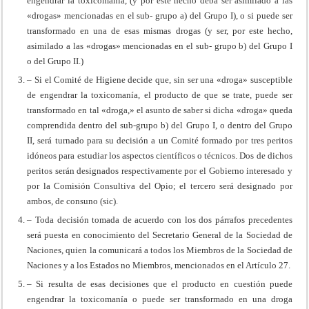
engendrar la toxicomanía, (y por este hecho deba ser asimilado a las
«drogas» mencionadas en el sub- grupo a) del Grupo I), o si puede ser
transformado en una de esas mismas drogas (y ser, por este hecho,
asimilado a las «drogas» mencionadas en el sub- grupo b) del Grupo I
o del Grupo II.)
– Si el Comité de Higiene decide que, sin ser una «droga» susceptible
de engendrar la toxicomanía, el producto de que se trate, puede ser
transformado en tal «droga,» el asunto de saber si dicha «droga» queda
comprendida dentro del sub-grupo b) del Grupo I, o dentro del Grupo
II, será turnado para su decisión a un Comité formado por tres peritos
idóneos para estudiar los aspectos científicos o técnicos. Dos de dichos
peritos serán designados respectivamente por el Gobierno interesado y
por la Comisión Consultiva del Opio; el tercero será designado por
ambos, de consuno (sic).
– Toda decisión tomada de acuerdo con los dos párrafos precedentes
será puesta en conocimiento del Secretario General de la Sociedad de
Naciones, quien la comunicará a todos los Miembros de la Sociedad de
Naciones y a los Estados no Miembros, mencionados en el Artículo 27.
– Si resulta de esas decisiones que el producto en cuestión puede
engendrar la toxicomanía o puede ser transformado en una droga