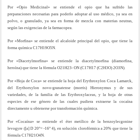
Por «Opio Medicinal» se entiende el opio que ha sufrido las
preparaciones necesarias para poderlo adoptar al uso médico, ya sea en
polvo, o granulado, ya sea en forma de mezcla con materias neutras,
según las exigencias de la farmacopea.
Por «Morfina» se entiende el alcaloide principal del opio, que tiene la
forma química C17H19O5N.
Por «Diacetylmorfina» se entiende la diacetylmorfina (diamorfina,
heroína) que tiene la fórmula O21H23- ON (C17H17 (C2H3O) 2O3N).
Por «Hoja de Coca» se entiende la hoja del Erythroxylon Coca Lamarck,
del Erythorxylon novo-granatense (morris) Hieronymus y de sus
variedades, de la familia de las Erythroxylaceas, y la hoja de otras
especies de ese género de las cuales pudiera extraerse la cocaína
directamente u obtenerse por transformación química.
Por «Cocaína» se entiende el éter metílico de la benzoylecgonine
levogyre ([a] D 20°= -16° 4), en solución clorofórmica a 20% que tiene la
fórmula C17H21O4N.