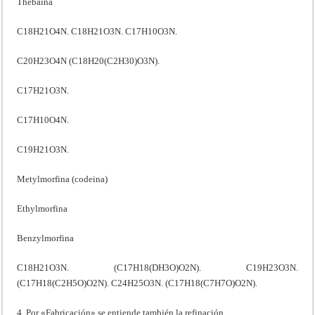
Thebaina
C18H21O4N. C18H21O3N. C17H10O3N.
C20H23O4N (C18H20(C2H30)O3N).
C17H21O3N.
C17H10O4N.
C19H21O3N.
Metylmorfina (codeina)
Ethylmorfina
Benzylmorfina
C18H21O3N. (C17H18(DH3O)O2N). C19H23O3N.
(C17H18(C2H5O)O2N). C24H25O3N. (C17H18(C7H7O)O2N).
4. Por «Fabricación» se entiende también la refinación.