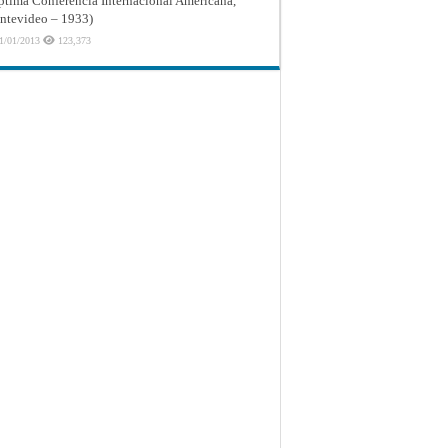
ptima Conferencia Internacional Americana,
tevideo – 1933)
1/01/2013
123,373