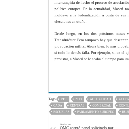
interrumpiría de hecho el proceso de asociació
política europea. En la actualidad, Moscú no
moldavo a la federalización a costa de sus r
elecciones en otoño.
Desde luego, en los dos próximos meses v
Transdniéster. Pero tampoco hay que descartar l
provocación militar. Ahora bien, lo más probab
si todo lo demás falla. Por ejemplo, si, en el 
previstas, a Moscú se le acaba el tiempo para i
Tags
1990
2013
ACTUALIDAD
ACUE
CADA
CENTRAL
COMERCIAL
CONFL
ESCUELAS
PARLAMENTO EUROPEO
RUS
Anterior
OMC aceptó panel solicitado por