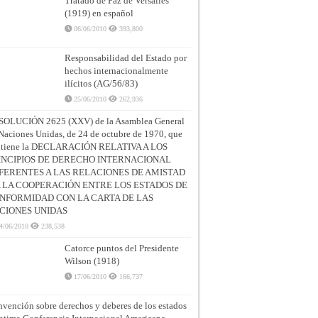
Tratado de Paz de Versalles
(1919) en español
06/06/2010
393,800
Responsabilidad del Estado por
hechos internacionalmente
ilícitos (AG/56/83)
25/06/2010
262,936
SOLUCIÓN 2625 (XXV) de la Asamblea General
Naciones Unidas, de 24 de octubre de 1970, que
ntiene la DECLARACIÓN RELATIVA A LOS
INCIPIOS DE DERECHO INTERNACIONAL
FERENTES A LAS RELACIONES DE AMISTAD
A LA COOPERACIÓN ENTRE LOS ESTADOS DE
NFORMIDAD CON LA CARTA DE LAS
CIONES UNIDAS
4/06/2010
238,538
Catorce puntos del Presidente
Wilson (1918)
17/06/2010
166,737
vención sobre derechos y deberes de los estados