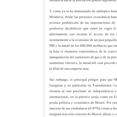
Moldavia hacia la asociación podría imponerse i
Y, como ya se ha demostrado de múltiples form
Moldavia, desde las presiones económicas hasta
reciente prohibición de las importaciones de
productos alcohólicos que entró en vigor e
abiertamente con recortar el acceso de los 
enormemente a la economía de un país pequeño, 
PIB y la mitad de los 800.000 moldavos que tra
la lista el elemento característico de la coac
manipulación del suministro de gas y de su preci
suministro eléctrico, la mitad del cual procede 
la filial de una empresa rusa.
Sin embargo, el principal peligro para que M
Gaugazia y, en particular, en Transdniéster. La
Ucrania al este proclamó su independencia 
internacional, en la práctica actúa como un 
ayuda política y económica de Moscú. Por eso
mayoría de sus ciudadanos (el 97%) votara a fa
ninguna reacción concreta de Moscú, ahora, y c