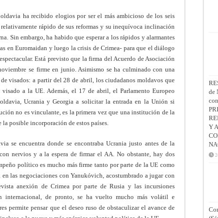
oldavia ha recibido elogios por ser el más ambicioso de los seis
o relativamente rápido de sus reformas y su inequívoca inclinación
erna. Sin embargo, ha habido que esperar a los rápidos y alarmantes
tas en Euromaidan y luego la crisis de Crimea- para que el diálogo
espectacular. Está previsto que la firma del Acuerdo de Asociación
noviembre se firme en junio. Asimismo se ha culminado con una
 de visados: a partir del 28 de abril, los ciudadanos moldavos que
RE
n visado a la UE. Además, el 17 de abril, el Parlamento Europeo
de 
co
ldavia, Ucrania y Georgia a solicitar la entrada en la Unión si
PR
ución no es vinculante, es la primera vez que una institución de la
RE
la posible incorporación de estos países.
Y 
CO
avia se encuentra donde se encontraba Ucrania justo antes de la
NA
con nervios y a la espera de firmar el AA. No obstante, hay dos
2
empeño político es mucho más firme tanto por parte de la UE como
a en las negociaciones con Yanukóvich, acostumbrado a jugar con
evista anexión de Crimea por parte de Rusia y las incursiones
ón internacional, de pronto, se ha vuelto mucho más volátil e
es permite pensar que el deseo ruso de obstaculizar el avance de
Con