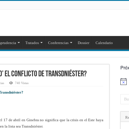
sprudencia
Tratados
Conferencias
Dossier
Calendario
Pró
’ el conflicto de Transdniéster?
Aviso
cias
740 Vistas
 Transdniéster?
Re
l 17 de abril en Ginebra no significa que la crisis en el Este haya
 la lista sea Transdniéster.