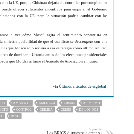
n con la UE, porque Chisinau dejaría de controlar por completo su
 puede ofrecer suficientes incentivos para empujar al Gobierno
elaciones con la UE, pero la situación podría cambiar con las
amos a ver cómo Moscú agita el sentimiento separatista en
a siniestra posibilidad de que el conflicto se
descongele
con una
le es que Moscú solo recurra a esa estrategia como último recurso,
ajetreo de dominar a Ucrania antes de las elecciones presidenciales
mpedir que Moldavia firme el Acuerdo de Asociación en junio.
[via
Últimos artículos de esglobal
]
RDO
AMBIENTE
AMENAZA
ARMAS
ASIMISMO
ICTO
CONTROL
CRIMEA
CRISIS
DE LOS DOS
IA
RUSO
Siguiente
Los BRICS dispuestos a crear su