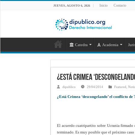
Inicio
Contacto
JUEVES, AGOSTO 6, 2026
Catedra
Academia
Juri
¿Está Crimea ‘descongelando
dipublico
29/04/2014
Featured
,
Noti
¿Está Crimea ‘descongelando’ el conflicto de
El acuerdo cuatripartito sobre Ucrania firmado e
terminado. Es muy posible que el próximo caso en