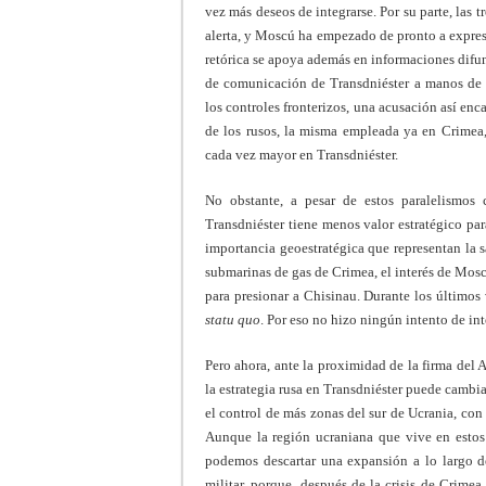
vez más deseos de integrarse. Por su parte, las
alerta, y Moscú ha empezado de pronto a expresar
retórica se apoya además en informaciones difu
de comunicación de Transdniéster a manos de U
los controles fronterizos, una acusación así enc
de los rusos, la misma empleada ya en Crimea, 
cada vez mayor en Transdniéster.
No obstante, a pesar de estos paralelismos 
Transdniéster tiene menos valor estratégico pa
importancia geoestratégica que representan la s
submarinas de gas de Crimea, el interés de Mosc
para presionar a Chisinau. Durante los últimos
statu quo
. Por eso no hizo ningún intento de int
Pero ahora, ante la proximidad de la firma del 
la estrategia rusa en Transdniéster puede cambi
el control de más zonas del sur de Ucrania, con 
Aunque la región ucraniana que vive en estos
podemos descartar una expansión a lo largo d
militar, porque, después de la crisis de Crime