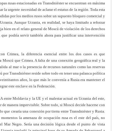
 tropas rusas estacionadas en Transdniéster se encuentran en máxima
 la urgente necesidad de aclarar el estatus de la región. Toda esta
ndidas por los medios rusos sobre un supuesto bloqueo comercial y
crania. Aunque Ucrania, en realidad, se haya limitado a reforzar
aja bien en el relato general de Moscú de violación de los derechos
que podría servir también ahora para justificar una intervención
con Crimea, la diferencia esencial entre los dos casos es que
ra Moscú que Crimea. A falta de una conexión geográfica real y la
alida al mar o la presencia de recursos naturales como las reservas
ú por Transdniéster reside sobre todo en tener una palanca política
 veintitantos años, lo que más le convenía a Rusia era mantener el
egrar este enclave en la Federación.
AA entre Moldavia y la UE y el malestar actual en Ucrania del este,
ar de manera imprevisible. Sobre todo, si Moscú decide hacerse con
lo que crearía una conexión por tierra entre Transdniéster y Rusia.
 momentos la amenaza de ocupación rusa es el este del país, no
el Mar Negro. Sería una decisión lógica desde el punto de vista
a, Ucrania trasladó la principal base de su Armada de Sebastopol a