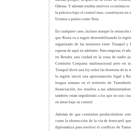
Odessa. Y además tendría motivos económicos: l
la práctica bajo el control ruso, constituyen un
Ucrania a países como Siria.
En cualquier caso, incluso aunque la situación n
que Rusia va a seguir desestabilizando la regi
organizado de las tensiones entre Tiraspol y
esperar de aquí en adelante. Para empezar, el a
en Bender, una ciudad en la zona de nadie jun
Comisión Conjunta multinacional pero en la 
Tiraspol dictó una ley sobre las fronteras de la 
la región inició una aproximación legal a Ru
lengua rumana en el territorio de Transdniés
financiación, los insultos a sus administrador
también están impidiendo a los que no son ciud
en áreas bajo su control.
Además de que continúen produciéndose estos
como la obstrucción de la vía de ferrocarril qu
diplomática para resolver el conflicto de Tran