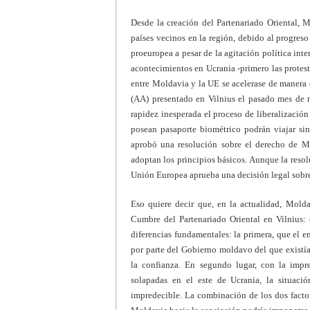
Desde la creación del Partenariado Oriental, M
países vecinos en la región, debido al progres
proeuropea a pesar de la agitación política int
acontecimientos en Ucrania -primero las protes
entre Moldavia y la UE se acelerase de manera 
(AA) presentado en Vilnius el pasado mes de 
rapidez inesperada el proceso de liberalización
posean pasaporte biométrico podrán viajar si
aprobó una resolución sobre el derecho de Mo
adoptan los principios básicos. Aunque la resol
Unión Europea aprueba una decisión legal sobre 
Eso quiere decir que, en la actualidad, Mold
Cumbre del Partenariado Oriental en Vilnius: 
diferencias fundamentales: la primera, que el 
por parte del Gobierno moldavo del que existí
la confianza. En segundo lugar, con la impr
solapadas en el este de Ucrania, la situaci
impredecible. La combinación de los dos factor