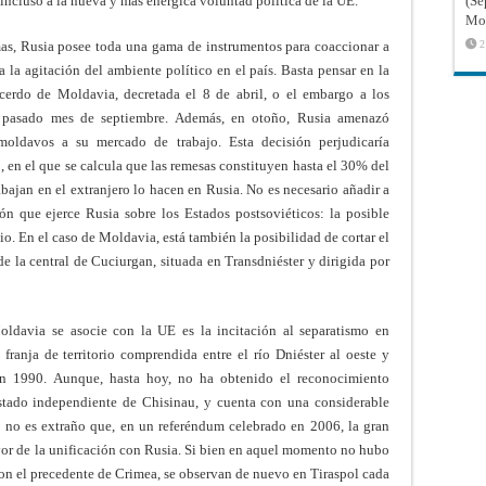
ncluso a la nueva y más enérgica voluntad política de la UE.
(Sé
Mon
as, Rusia posee toda una gama de instrumentos para coaccionar a
2
 la agitación del ambiente político en el país. Basta pensar en la
 cerdo de Moldavia, decretada el 8 de abril, o el embargo a los
l pasado mes de septiembre. Además, en otoño, Rusia amenazó
moldavos a su mercado de trabajo. Esta decisión perjudicaría
en el que se calcula que las remesas constituyen hasta el 30% del
bajan en el extranjero lo hacen en Rusia. No es necesario añadir a
ción que ejerce Rusia sobre los Estados postsoviéticos: la posible
o. En el caso de Moldavia, está también la posibilidad de cortar el
de la central de Cuciurgan, situada en Transdniéster y dirigida por
oldavia se asocie con la UE es la incitación al separatismo en
 franja de territorio comprendida entre el río Dniéster al oeste y
en 1990. Aunque, hasta hoy, no ha obtenido el reconocimiento
Estado independiente de Chisinau, y cuenta con una considerable
 no es extraño que, en un referéndum celebrado en 2006, la gran
vor de la unificación con Rusia. Si bien en aquel momento no hubo
on el precedente de Crimea, se observan de nuevo en Tiraspol cada