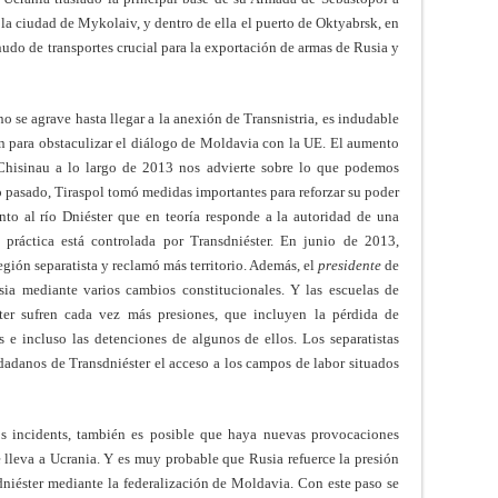
a ciudad de Mykolaiv, y dentro de ella el puerto de Oktyabrsk, en
 nudo de transportes crucial para la exportación de armas de Rusia y
o se agrave hasta llegar a la anexión de Transnistria, es indudable
ón para obstaculizar el diálogo de Moldavia con la UE. El aumento
 Chisinau a lo largo de 2013 nos advierte sobre lo que podemos
ño pasado, Tiraspol tomó medidas importantes para reforzar su poder
to al río Dniéster que en teoría responde a la autoridad de una
práctica está controlada por Transdniéster. En junio de 2013,
región separatista y reclamó más territorio. Además, el
presidente
de
sia mediante varios cambios constitucionales. Y las escuelas de
ter sufren cada vez más presiones, que incluyen la pérdida de
es e incluso las detenciones de algunos de ellos. Los separatistas
adanos de Transdniéster el acceso a los campos de labor situados
 incidents, también es posible que haya nuevas provocaciones
e lleva a Ucrania. Y es muy probable que Rusia refuerce la presión
sdniéster mediante la federalización de Moldavia. Con este paso se