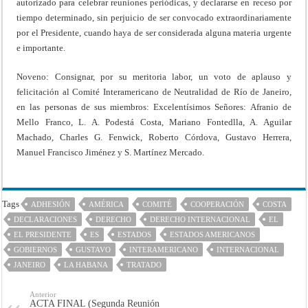
autorizado para celebrar reuniones periódicas, y declararse en receso por
tiempo determinado, sin perjuicio de ser convocado extraordinariamente
por el Presidente, cuando haya de ser considerada alguna materia urgente
e importante.
Noveno: Consignar, por su meritoria labor, un voto de aplauso y
felicitación al Comité Interamericano de Neutralidad de Río de Janeiro,
en las personas de sus miembros: Excelentísimos Señores: Afranio de
Mello Franco, L. A. Podestá Costa, Mariano Fontedlla, A. Aguilar
Machado, Charles G. Fenwick, Roberto Córdova, Gustavo Herrera,
Manuel Francisco Jiménez y S. Martínez Mercado.
Tags
ADHESIÓN
AMÉRICA
COMITÉ
COOPERACIÓN
COSTA
DECLARACIONES
DERECHO
DERECHO INTERNACIONAL
EL
EL PRESIDENTE
ES
ESTADOS
ESTADOS AMERICANOS
GOBIERNOS
GUSTAVO
INTERAMERICANO
INTERNACIONAL
JANEIRO
LA HABANA
TRATADO
Anterior
ACTA FINAL (Segunda Reunión