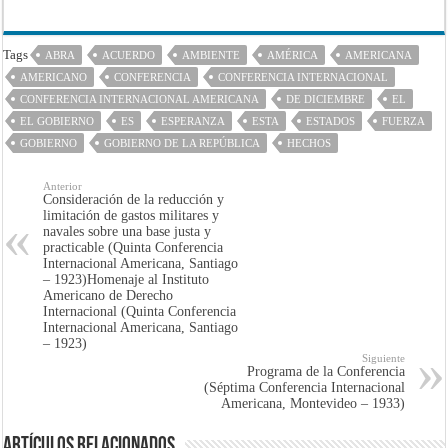
Tags
ABRA
ACUERDO
AMBIENTE
AMÉRICA
AMERICANA
AMERICANO
CONFERENCIA
CONFERENCIA INTERNACIONAL
CONFERENCIA INTERNACIONAL AMERICANA
DE DICIEMBRE
EL
EL GOBIERNO
ES
ESPERANZA
ESTA
ESTADOS
FUERZA
GOBIERNO
GOBIERNO DE LA REPÚBLICA
HECHOS
Anterior
Consideración de la reducción y
limitación de gastos militares y
navales sobre una base justa y
practicable (Quinta Conferencia
Internacional Americana, Santiago
– 1923)Homenaje al Instituto
Americano de Derecho
Internacional (Quinta Conferencia
Internacional Americana, Santiago
– 1923)
Siguiente
Programa de la Conferencia
(Séptima Conferencia Internacional
Americana, Montevideo – 1933)
Artículos Relacionados