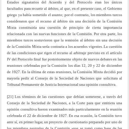
Estados signatarios del Acuerdo y del Protocolo eran los únicos
facultados para recurrir al árbitro, al que, en el presente caso, el Gobierno
griego ya había sometido el asunto; por el contrario, los miembros turcos
consideraron que el recurso al árbitro sin una decisión de la Comisión
Mixta constituiría una cuestión de principio de cierta importancia
relacionada con las nuevas funciones de la Comisión. Por otra parte, los
miembros turcos sostuvieron que la remisión al árbitro sin una decisión
de la Comisión Mixta sería contraria a los acuerdos vigentes. La cuestión
de las condiciones que rigen el recurso al arbitraje previsto en el artículo
IV del Protocolo final fue posteriormente objeto de nuevos debates en las
reuniones celebradas por la Comisión los días 12, 20 y 22 de diciembre
de 1927. En la última de estas reuniones, la Comisión Mixta decidió por
mayoría pedir al Consejo de la Sociedad de Naciones que solicitara al
Tribunal Permanente de Justicia Internacional una opinión consultiva.
[21] Los términos de las cuestiones que debían someterse, a través del
Consejo de la Sociedad de Naciones, a la Corte para que emitiera una
opinión consultiva fueron examinados más particularmente en la reunión
celebrada el 22 de diciembre de 1927. En esa ocasión, la Comisión tuvo
ante sí, en primer lugar, un proyecto de cuestionario preparado por uno de
los miembros neutrales de la Comisión -que se tomó como base de las