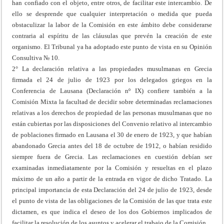
han confiado con el objeto, entre otros, de facilitar este intercambio. De
ello se desprende que cualquier interpretación o medida que pueda
obstaculizar la labor de la Comisión en este ámbito debe considerarse
contraria al espíritu de las cláusulas que prevén la creación de este
organismo. El Tribunal ya ha adoptado este punto de vista en su Opinión
Consultiva № 10.
2° La declaración relativa a las propiedades musulmanas en Grecia
firmada el 24 de julio de 1923 por los delegados griegos en la
Conferencia de Lausana (Declaración nº IX) confiere también a la
Comisión Mixta la facultad de decidir sobre determinadas reclamaciones
relativas a los derechos de propiedad de las personas musulmanas que no
están cubiertas por las disposiciones del Convenio relativo al intercambio
de poblaciones firmado en Lausana el 30 de enero de 1923, y que habían
abandonado Grecia antes del 18 de octubre de 1912, o habían residido
siempre fuera de Grecia. Las reclamaciones en cuestión debían ser
examinadas inmediatamente por la Comisión y resueltas en el plazo
máximo de un año a partir de la entrada en vigor de dicho Tratado. La
principal importancia de esta Declaración del 24 de julio de 1923, desde
el punto de vista de las obligaciones de la Comisión de las que trata este
dictamen, es que indica el deseo de los dos Gobiernos implicados de
facilitar la resolución de los asuntos y acelerar el trabajo de la Comisión.