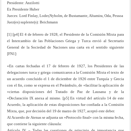
Presidente: Anzilotti
Ex Presidente Huber
Jueces: Lord Finlay, Loder,Nyholm, de Bustamante, Altamira, Oda, Pessoa
Juez(es) suplente(s): Beichmann
[1] [p4] El 4 de febrero de 1928, el Presidente de la Comisión Mixta para
el Intercambio de las Poblaciones Griega y Turca envió al Secretario
General de la Sociedad de Naciones una carta en el sentido siguiente
[FN1]:
«En cartas fechadas el 17 de febrero de 1927, los Presidentes de las
delegaciones turca y griega comunicaron a la Comisión Mixta el texto de
un acuerdo concluido el 1 de diciembre de 1926 entre Turquía y Grecia
con el fin, como se expresa en el Preámbulo, de «facilitar la aplicación de
«ciertas disposiciones del Tratado de Paz de Lausana y de la
«Declaración IX anexa al mismo. [p5] En virtud del artículo 14 de este
Acuerdo, la aplicación de estas disposiciones fue confiada a la Comisión
Mixta, que, por decisión del 19 de marzo de 1927, aceptó este deber.
Al Acuerdo de Atenas se adjunta un «Protocolo final» con la misma fecha,
que contiene la siguiente cláusula:
Artículo IV. – Todas las cuestiones de principio de importancia que