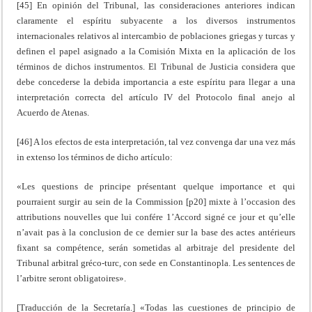
[45] En opinión del Tribunal, las consideraciones anteriores indican
claramente el espíritu subyacente a los diversos instrumentos
internacionales relativos al intercambio de poblaciones griegas y turcas y
definen el papel asignado a la Comisión Mixta en la aplicación de los
términos de dichos instrumentos. El Tribunal de Justicia considera que
debe concederse la debida importancia a este espíritu para llegar a una
interpretación correcta del artículo IV del Protocolo final anejo al
Acuerdo de Atenas.
[46] A los efectos de esta interpretación, tal vez convenga dar una vez más
in extenso los términos de dicho artículo:
«Les questions de principe présentant quelque importance et qui
pourraient surgir au sein de la Commission [p20] mixte à l’occasion des
attributions nouvelles que lui confére 1’Accord signé ce jour et qu’elle
n’avait pas à la conclusion de ce dernier sur la base des actes antérieurs
fixant sa compétence, serán sometidas al arbitraje del presidente del
Tribunal arbitral gréco-turc, con sede en Constantinopla. Les sentences de
l’arbitre seront obligatoires».
[Traducción de la Secretaría.] «Todas las cuestiones de principio de