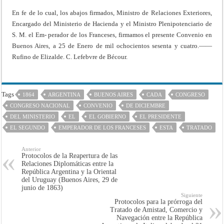
En fe de lo cual, los abajos firmados, Ministro de Relaciones Exteriores,
Encargado del Ministerio de Hacienda y el Ministro Plenipotenciario de
S. M. el Em- perador de los Franceses, firmamos el presente Convenio en
Buenos Aires, a 25 de Enero de mil ochocientos sesenta y cuatro.——
Rufino de Elizalde. C. Lefebvre de Bécour.
Tags
1864
ARGENTINA
BUENOS AIRES
CADA
CONGRESO
CONGRESO NACIONAL
CONVENIO
DE DICIEMBRE
DEL MINISTERIO
EL
EL GOBIERNO
EL PRESIDENTE
EL SEGUNDO
EMPERADOR DE LOS FRANCESES
ESTA
TRATADO
Anterior
Protocolos de la Reapertura de las
Relaciones Diplomáticas entre la
República Argentina y la Oriental
del Uruguay (Buenos Aires, 29 de
junio de 1863)
Siguiente
Protocolos para la prórroga del
Tratado de Amistad, Comercio y
Navegación entre la República