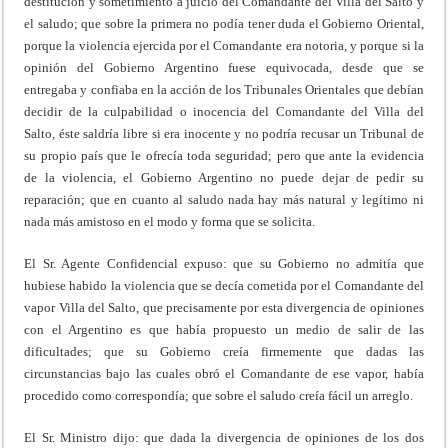
destitución y sometimiento a juicio del Comandante del Villa del Salto y
el saludo; que sobre la primera no podía tener duda el Gobierno Oriental,
porque la violencia ejercida por el Comandante era notoria, y porque si la
opinión del Gobierno Argentino fuese equivocada, desde que se
entregaba y confiaba en la acción de los Tribunales Orientales que debían
decidir de la culpabilidad o inocencia del Comandante del Villa del
Salto, éste saldría libre si era inocente y no podría recusar un Tribunal de
su propio país que le ofrecía toda seguridad; pero que ante la evidencia
de la violencia, el Gobierno Argentino no puede dejar de pedir su
reparación; que en cuanto al saludo nada hay más natural y legítimo ni
nada más amistoso en el modo y forma que se solicita.
El Sr. Agente Confidencial expuso: que su Gobierno no admitía que
hubiese habido la violencia que se decía cometida por el Comandante del
vapor Villa del Salto, que precisamente por esta divergencia de opiniones
con el Argentino es que había propuesto un medio de salir de las
dificultades; que su Gobierno creía firmemente que dadas las
circunstancias bajo las cuales obró el Comandante de ese vapor, había
procedido como correspondía; que sobre el saludo creía fácil un arreglo.
El Sr. Ministro dijo: que dada la divergencia de opiniones de los dos