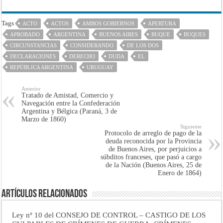
Tags
ACTO
ACTOS
AMBOS GOBIERNOS
APERTURA
APROBADO
ARGENTINA
BUENOS AIRES
BUQUE
BUQUES
CIRCUNSTANCIAS
CONSIDERANDO
DE LOS DOS
DECLARACIONES
DERECHO
DUDA
EL
REPÚBLICA ARGENTINA
URUGUAY
Anterior
Tratado de Amistad, Comercio y
Navegación entre la Confederación
Argentina y Bélgica (Paraná, 3 de
Marzo de 1860)
Siguiente
Protocolo de arreglo de pago de la
deuda reconocida por la Provincia
de Buenos Aires, por perjuicios a
súbditos franceses, que pasó a cargo
de la Nación (Buenos Aires, 25 de
Enero de 1864)
Artículos Relacionados
Ley nº 10 del CONSEJO DE CONTROL – CASTIGO DE LOS