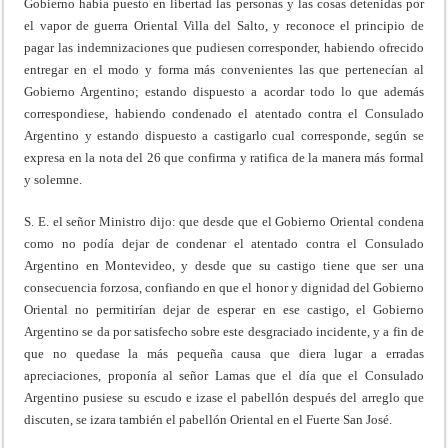
Gobierno había puesto en libertad las personas y las cosas detenidas por
el vapor de guerra Oriental Villa del Salto, y reconoce el principio de
pagar las indemnizaciones que pudiesen corresponder, habiendo ofrecido
entregar en el modo y forma más convenientes las que pertenecían al
Gobierno Argentino; estando dispuesto a acordar todo lo que además
correspondiese, habiendo condenado el atentado contra el Consulado
Argentino y estando dispuesto a castigarlo cual corresponde, según se
expresa en la nota del 26 que confirma y ratifica de la manera más formal
y solemne.
S. E. el señor Ministro dijo: que desde que el Gobierno Oriental condena
como no podía dejar de condenar el atentado contra el Consulado
Argentino en Montevideo, y desde que su castigo tiene que ser una
consecuencia forzosa, confiando en que el honor y dignidad del Gobierno
Oriental no permitirían dejar de esperar en ese castigo, el Gobierno
Argentino se da por satisfecho sobre este desgraciado incidente, y a fin de
que no quedase la más pequeña causa que diera lugar a erradas
apreciaciones, proponía al señor Lamas que el día que el Consulado
Argentino pusiese su escudo e izase el pabellón después del arreglo que
discuten, se izara también el pabellón Oriental en el Fuerte San José.