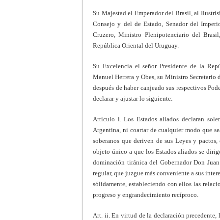
Su Majestad el Emperador del Brasil, al Ilustr
Consejo y del de Estado, Senador del Imperio
Cruzero, Ministro Plenipotenciario del Bras
República Oriental del Uruguay.
Su Excelencia el señor Presidente de la Repú
Manuel Herrera y Obes, su Ministro Secretario 
después de haber canjeado sus respectivos Pode
declarar y ajustar lo siguiente:
Artículo i. Los Estados aliados declaran sol
Argentina, ni coartar de cualquier modo que sea
soberanos que deriven de sus Leyes y pactos, o
objeto único a que los Estados aliados se dirig
dominación tiránica del Gobernador Don Juan 
regular, que juzgue más conveniente a sus intere
sólidamente, estableciendo con ellos las relac
progreso y engrandecimiento recíproco.
Art. ii. En virtud de la declaración precedente,