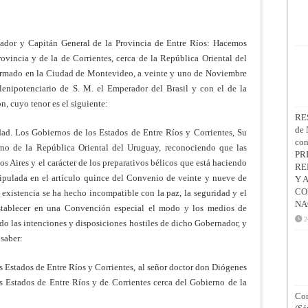
nador y Capitán General de la Provincia de Entre Ríos: Hacemos
vincia y de la de Corrientes, cerca de la República Oriental del
firmado en la Ciudad de Montevideo, a veinte y uno de Noviembre
lenipotenciario de S. M. el Emperador del Brasil y con el de la
, cuyo tenor es el siguiente:
RE
de 
dad. Los Gobiernos de los Estados de Entre Ríos y Corrientes, Su
co
no de la República Oriental del Uruguay, reconociendo que las
PR
s Aires y el carácter de los preparativos bélicos que está haciendo
RE
tipulada en el artículo quince del Convenio de veinte y nueve de
Y 
CO
existencia se ha hecho incompatible con la paz, la seguridad y el
NA
establecer en una Convención especial el modo y los medios de
2
ndo las intenciones y disposiciones hostiles de dicho Gobernador, y
 saber:
s Estados de Entre Ríos y Corrientes, al señor doctor don Diógenes
 Estados de Entre Ríos y de Corrientes cerca del Gobierno de la
Con