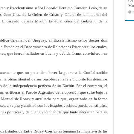
(Sé
Mon
ísimo y Excelentísimo señor Honorio Hernieto Carneiro Leáo, de su
2
, Gran Cruz de la Orden de Cristo y Oficial de la Imperial del
il, Encargado de una Misión Especial cerca del Gobierno de la
blica Oriental del Uruguay, al Excelentísimo señor doctor don
de Estado en el Departamento de Relaciones Exteriores: los cuales,
res, que fueron hallados en buena y debida forma, convinieron en
emnemente que no pretenden hacer la guerra a la Confederación
, la plena libertad de sus pueblos, en el ejercicio de los derechos
 de la independencia perfecta de su Nación. Por el contrario, el
en, es liberar al Pueblo Argentino de la opresión que sufre bajo la
Manuel de Rosas, y auxiliarlo para que, organizado en la forma
ses, a su paz y amistad con los Estados vecinos, pueda constituirse
iones políticas y de buena vecindad de que tanto necesitan para su
 los Estados de Entre Ríos y Corrientes tomarán la iniciativa de las