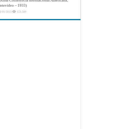
ptima Conferencia Internacional Americana,
tevideo – 1933)
1/01/2013
123,589