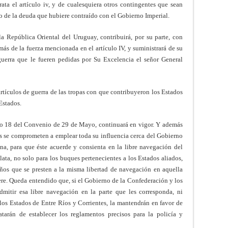
rata el artículo iv, y de cualesquiera otros contingentes que sean
o de la deuda que hubiere contraído con el Gobierno Imperial.
 la República Oriental del Uruguay, contribuirá, por su parte, con
más de la fuerza mencionada en el artículo IV, y suministrará de su
 guerra que le fueren pedidas por Su Excelencia el señor General
 artículos de guerra de las tropas con que contribuyeron los Estados
Estados.
culo 18 del Convenio de 29 de Mayo, continuará en vigor. Y además
es se comprometen a emplear toda su influencia cerca del Gobierno
na, para que éste acuerde y consienta en la libre navegación del
lata, no solo para los buques pertenecientes a los Estados aliados,
eños que se presten a la misma libertad de navegación en aquella
ere. Queda entendido que, si el Gobierno de la Confederación y los
dmitir esa libre navegación en la parte que les corresponda, ni
, los Estados de Entre Ríos y Corrientes, la mantendrán en favor de
atarán de establecer los reglamentos precisos para la policía y