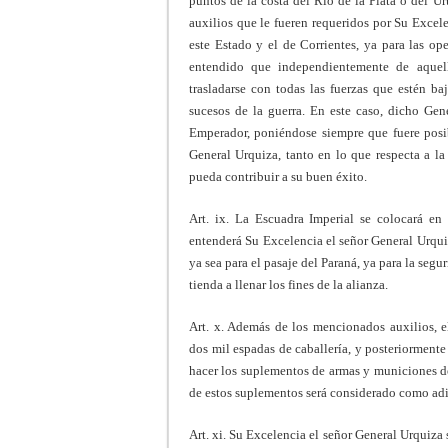
puntos de la costa del Río de la Plata o del U
auxilios que le fueren requeridos por Su Excel
este Estado y el de Corrientes, ya para las o
entendido que independientemente de aquella
trasladarse con todas las fuerzas que estén ba
sucesos de la guerra. En este caso, dicho Gen
Emperador, poniéndose siempre que fuere posib
General Urquiza, tanto en lo que respecta a l
pueda contribuir a su buen éxito.
Art. ix. La Escuadra Imperial se colocará en
entenderá Su Excelencia el señor General Urquiz
ya sea para el pasaje del Paraná, ya para la segu
tienda a llenar los fines de la alianza.
Art. x. Además de los mencionados auxilios, e
dos mil espadas de caballería, y posteriormente 
hacer los suplementos de armas y municiones de
de estos suplementos será considerado como adi
Art. xi. Su Excelencia el señor General Urquiza 