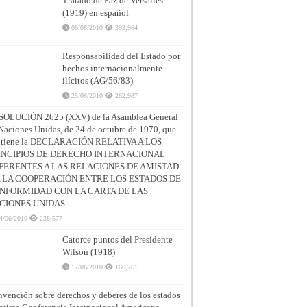
Tratado de Paz de Versalles
(1919) en español
06/06/2010
393,964
Responsabilidad del Estado por
hechos internacionalmente
ilícitos (AG/56/83)
25/06/2010
262,987
SOLUCIÓN 2625 (XXV) de la Asamblea General
Naciones Unidas, de 24 de octubre de 1970, que
ntiene la DECLARACIÓN RELATIVA A LOS
INCIPIOS DE DERECHO INTERNACIONAL
FERENTES A LAS RELACIONES DE AMISTAD
A LA COOPERACIÓN ENTRE LOS ESTADOS DE
NFORMIDAD CON LA CARTA DE LAS
CIONES UNIDAS
4/06/2010
238,577
Catorce puntos del Presidente
Wilson (1918)
17/06/2010
166,761
vención sobre derechos y deberes de los estados