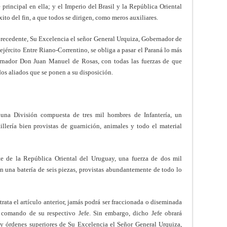
 principal en ella; y el Imperio del Brasil y la República Oriental
xito del fin, a que todos se dirigen, como meros auxiliares.
 precedente, Su Excelencia el señor General Urquiza, Gobernador de
 ejército Entre Riano-Correntino, se obliga a pasar el Paraná lo más
bernador Don Juan Manuel de Rosas, con todas las fuerzas de que
dos aliados que se ponen a su disposición.
 una División compuesta de tres mil hombres de Infantería, un
illería bien provistas de guarnición, animales y todo el material
te de la República Oriental del Uruguay, una fuerza de dos mil
con una batería de seis piezas, provistas abundantemente de todo lo
trata el artículo anterior, jamás podrá ser fraccionada o diseminada
comando de su respectivo Jefe. Sin embargo, dicho Jefe obrará
y órdenes superiores de Su Excelencia el Señor General Urquiza,