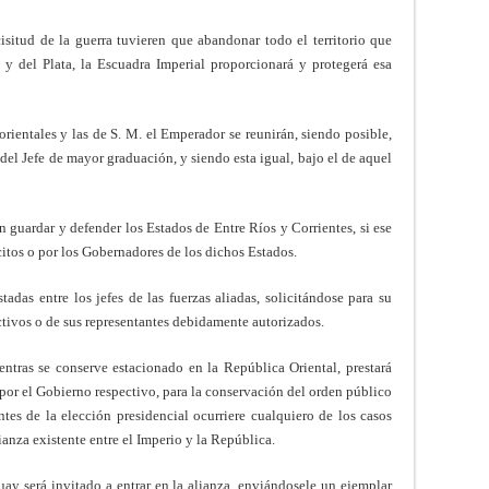
icisitud de la guerra tuvieren que abandonar todo el territorio que
y del Plata, la Escuadra Imperial proporcionará y protegerá esa
 orientales y las de S. M. el Emperador se reunirán, siendo posible,
el Jefe de mayor graduación, y siendo esta igual, bajo el de aquel
án guardar y defender los Estados de Entre Ríos y Corrientes, si ese
rcitos o por los Gobernadores de los dichos Estados.
tadas entre los jefes de las fuerzas aliadas, solicitándose para su
tivos o de sus representantes debidamente autorizados.
ientras se conserve estacionado en la República Oriental, prestará
 por el Gobierno respectivo, para la conservación del orden público
ntes de la elección presidencial ocurriere cualquiero de los casos
ianza existente entre el Imperio y la República.
uay será invitado a entrar en la alianza, enviándosele un ejemplar