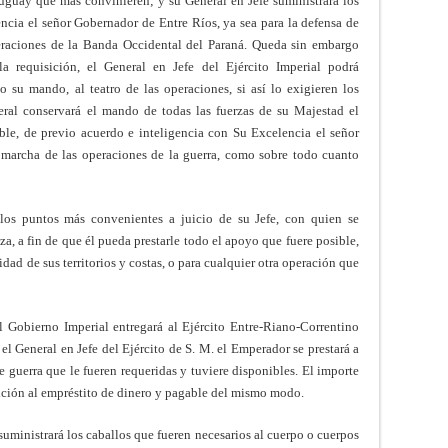
ruguay que más convinieren; y su General en Jefe suministrará los
encia el señor Gobernador de Entre Ríos, ya sea para la defensa de
peraciones de la Banda Occidental del Paraná. Queda sin embargo
 requisición, el General en Jefe del Ejército Imperial podrá
jo su mando, al teatro de las operaciones, si así lo exigieren los
eral conservará el mando de todas las fuerzas de su Majestad el
le, de previo acuerdo e inteligencia con Su Excelencia el señor
a marcha de las operaciones de la guerra, como sobre todo cuanto
 los puntos más convenientes a juicio de su Jefe, con quien se
a, a fin de que él pueda prestarle todo el apoyo que fuere posible,
ridad de sus territorios y costas, o para cualquier otra operación que
l Gobierno Imperial entregará al Ejército Entre-Riano-Correntino
el General en Jefe del Ejército de S. M. el Emperador se prestará a
 guerra que le fueren requeridas y tuviere disponibles. El importe
ción al empréstito de dinero y pagable del mismo modo.
suministrará los caballos que fueren necesarios al cuerpo o cuerpos