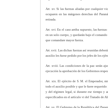
Art. xv. Si las fuerzas aliadas por cualquier v
ocuparen en las márgenes derechas del Paraná 
retirada.
Art. xvi. En el caso arriba supuesto, las fuerzas
en un solo cuerpo, y quedarán bajo el comando d
que comandare mayor fuerza.
Art. xvii. Las dichas fuerzas así reunidas deber
auxilio les fuese pedido por los jefes de los ejé
Art. xviii. Las condiciones de la paz serán ajus
ejecución la aprobación de los Gobiernos respec
Art. xix. El ejército de S. M. el Emperador, m
todo el auxilio posible y que le fuere requerido
y del régimen legal, si durante ese tiempo y a
especificados en el artículo vi del Tratado de Al
Art. xx. El Gobierno de la República del Parag