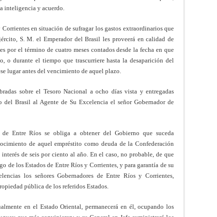
a inteligencia y acuerdo.
y Corrientes en situación de sufragar los gastos extraordinarios que
rcito, S. M. el Emperador del Brasil les proveerá en calidad de
es por el término de cuatro meses contados desde la fecha en que
o, o durante el tiempo que trascurriere hasta la desaparición del
ese lugar antes del vencimiento de aquel plazo.
ibradas sobre el Tesoro Nacional a ocho días vista y entregadas
o del Brasil al Agente de Su Excelencia el señor Gobernador de
r de Entre Ríos se obliga a obtener del Gobierno que suceda
nocimiento de aquel empréstito como deuda de la Confederación
interés de seis por ciento al año. En el caso, no probable, de que
go de los Estados de Entre Ríos y Corrientes, y para garantía de su
elencias los señores Gobernadores de Entre Ríos y Corrientes,
propiedad pública de los referidos Estados.
ctualmente en el Estado Oriental, permanecerá en él, ocupando los