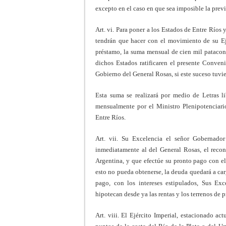
excepto en el caso en que sea imposible la previ
Art. vi. Para poner a los Estados de Entre Ríos 
tendrán que hacer con el movimiento de su Ejé
préstamo, la suma mensual de cien mil patacon
dichos Estados ratificaren el presente Conveni
Gobierno del General Rosas, si este suceso tuvi
Esta suma se realizará por medio de Letras l
mensualmente por el Ministro Plenipotenciari
Entre Ríos.
Art. vii. Su Excelencia el señor Gobernado
inmediatamente al del General Rosas, el reco
Argentina, y que efectúe su pronto pago con el 
esto no pueda obtenerse, la deuda quedará a car
pago, con los intereses estipulados, Sus Exc
hipotecan desde ya las rentas y los terrenos de 
Art. viii. El Ejército Imperial, estacionado a