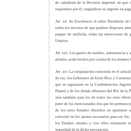
de caballería de la División Imperial, de que t
requeridos por él, cargándose su importe en pag
Art. xii. Su Excelencia el señor Presidente de
todos los recursos de que pudiere disponer, ade
parque de artillería, todas las municiones de
Urquiza.
Art. xiii. Los gastos de sueldos, subsistencia y
aliados, serán hechos por cuenta de los mismos 
Art. xiv. La estipulación contenida en el artí
de eso, los Gobiernos de Entre Ríos y Corrient
que se organizare en la Confederación Argenti
Paraná y de los demás afluentes del Río de la P
sino también para los de todos los otros riber
parte de los mencionados ríos que les perteneci
de los otros Estados ribereños no quisieren a
convenir en los ajustes necesarios para ese fin
los Estados aliados y con ellos solamente tr
seguridad de la dicha navegación.