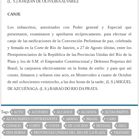
(L. S.) JOAQUÍN DE OLIVEIRA ALVAREZ
CANJE
Los infrascritos, autorizados con Poder general y Especial que
presentaron, examinaron y aprobaron recíprocamente, para efectuar el
canje de las ratificaciones de la Convención Preliminar de paz, celebrada
y firmada en la Corte de Río de Janeiro, a 27 de Agosto último, entre los
Plenipotenciarios de la República de las Provincias Unidas del Río de la
Plata y los de S.M. el Emperador Constitucional y Defensor Perpetuo del
Brasil, la canjearon efectivamente en la forma de estilo: y para que así
conste, firmaron y sellaron este acto, en Montevideo a cuatro de Octubre
de mil ochocientos veintiocho, a las dos horas de la tarde; (L.S.) MIGUEL
DE AZCUÉNAGA. (L.S.) BABAO DO RIO DA PRATA.
Tags
ACTO
ACUERDO
ALCANCE
ALIANZA
ALTAS PARTES
ALTAS PARTES CONTRATANTES
ARMAS
BRASIL
CABO
CONSEJO
CORTE
COSTA
DE LOS DOS
DEUDAS
DIEZ
DOS HORAS
PROVINCIAS UNIDAS DEL RIO DE LA PLATA
TRATADO