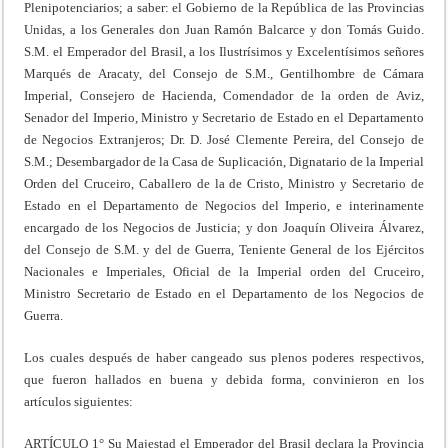
Plenipotenciarios; a saber: el Gobierno de la República de las Provincias
Unidas, a los Generales don Juan Ramón Balcarce y don Tomás Guido.
S.M. el Emperador del Brasil, a los Ilustrísimos y Excelentísimos señores
Marqués de Aracaty, del Consejo de S.M., Gentilhombre de Cámara
Imperial, Consejero de Hacienda, Comendador de la orden de Aviz,
Senador del Imperio, Ministro y Secretario de Estado en el Departamento
de Negocios Extranjeros; Dr. D. José Clemente Pereira, del Consejo de
S.M.; Desembargador de la Casa de Suplicación, Dignatario de la Imperial
Orden del Cruceiro, Caballero de la de Cristo, Ministro y Secretario de
Estado en el Departamento de Negocios del Imperio, e interinamente
encargado de los Negocios de Justicia; y don Joaquín Oliveira Álvarez,
del Consejo de S.M. y del de Guerra, Teniente General de los Ejércitos
Nacionales e Imperiales, Oficial de la Imperial orden del Cruceiro,
Ministro Secretario de Estado en el Departamento de los Negocios de
Guerra.
Los cuales después de haber cangeado sus plenos poderes respectivos,
que fueron hallados en buena y debida forma, convinieron en los
artículos siguientes:
ARTÍCULO 1° Su Majestad el Emperador del Brasil declara la Provincia