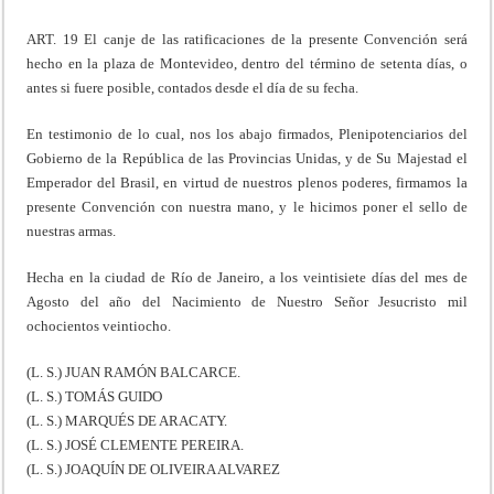
ART. 19 El canje de las ratificaciones de la presente Convención será
hecho en la plaza de Montevideo, dentro del término de setenta días, o
antes si fuere posible, contados desde el día de su fecha.
En testimonio de lo cual, nos los abajo firmados, Plenipotenciarios del
Gobierno de la República de las Provincias Unidas, y de Su Majestad el
Emperador del Brasil, en virtud de nuestros plenos poderes, firmamos la
presente Convención con nuestra mano, y le hicimos poner el sello de
nuestras armas.
Hecha en la ciudad de Río de Janeiro, a los veintisiete días del mes de
Agosto del año del Nacimiento de Nuestro Señor Jesucristo mil
ochocientos veintiocho.
(L. S.) JUAN RAMÓN BALCARCE.
(L. S.) TOMÁS GUIDO
(L. S.) MARQUÉS DE ARACATY.
(L. S.) JOSÉ CLEMENTE PEREIRA.
(L. S.) JOAQUÍN DE OLIVEIRA ALVAREZ