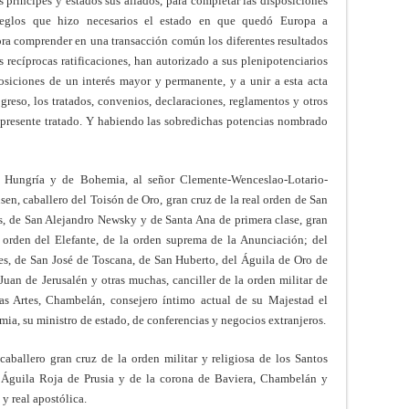
s príncipes y estados sus aliados, para completar las disposiciones
rreglos que hizo necesarios el estado en que quedó Europa a
ra comprender en una transacción común los diferentes resultados
s recíprocas ratificaciones, han autorizado a sus plenipotenciarios
osiciones de un interés mayor y permanente, y a unir a esta acta
greso, los tratados, convenios, declaraciones, reglamentos y otros
el presente tratado. Y habiendo las sobredichas potencias nombrado
e Hungría y de Bohemia, al señor Clemente-Wenceslao-Lotario-
, caballero del Toisón de Oro, gran cruz de la real orden de San
s, de San Alejandro Newsky y de Santa Ana de primera clase, gran
 orden del Elefante, de la orden suprema de la Anunciación; del
es, de San José de Toscana, de San Huberto, del Águila de Oro de
uan de Jerusalén y otras muchas, canciller de la orden militar de
as Artes, Chambelán, consejero íntimo actual de su Majestad el
ia, su ministro de estado, de conferencias y negocios extranjeros.
aballero gran cruz de la orden militar y religiosa de los Santos
 Águila Roja de Prusia y de la corona de Baviera, Chambelán y
y real apostólica.