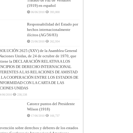
Tratado de Paz de Versalles
(1919) en español
06/06/2010
393,800
Responsabilidad del Estado por
hechos internacionalmente
ilícitos (AG/56/83)
25/06/2010
262,934
SOLUCIÓN 2625 (XXV) de la Asamblea General
Naciones Unidas, de 24 de octubre de 1970, que
ntiene la DECLARACIÓN RELATIVA A LOS
INCIPIOS DE DERECHO INTERNACIONAL
FERENTES A LAS RELACIONES DE AMISTAD
A LA COOPERACIÓN ENTRE LOS ESTADOS DE
NFORMIDAD CON LA CARTA DE LAS
CIONES UNIDAS
4/06/2010
238,538
Catorce puntos del Presidente
Wilson (1918)
17/06/2010
166,737
vención sobre derechos y deberes de los estados