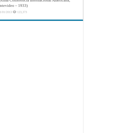
ptima Conferencia Internacional Americana,
tevideo – 1933)
1/01/2013
123,373