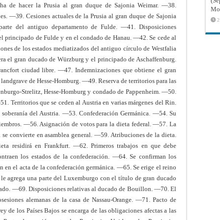
(Sé
ha de hacer la Prusia al gran duque de Sajonia Weimar. —38.
Mon
ones. —39. Cesiones actuales de la Prusia al gran duque de Sajonia
2
parte del antiguo departamento de Fulde. —41. Disposiciones
 el principado de Fulde y en el condado de Hanau. —42. Se cede al
iones de los estados mediatizados del antiguo círculo de Westfalia
era el gran ducado de Würzburg y el principado de Aschaffenburg.
ncfort ciudad libre. —47. Indemnizaciones que obtiene el gran
 landgrave de Hesse-Homburg. —49. Reserva de territorios para las
enburgo-Strelitz, Hesse-Homburg y condado de Pappenheim. —50.
—51. Territorios que se ceden al Austria en varias márgenes del Rin.
 soberanía del Austria. —53. Confederación Germánica. —54. Su
iembros. —56. Asignación de votos para la dieta federal. —57. La
a se convierte en asamblea general. —59. Atribuciones de la dieta.
ta residirá en Frankfurt. —62. Primeros trabajos en que debe
ntraen los estados de la confederación. —64. Se confirman los
an en el acta de la confederación germánica. —65. Se erige el reino
 le agrega una parte del Luxemburgo con el título de gran ducado
do. —69. Disposiciones relativas al ducado de Bouillon. —70. El
 posesiones alemanas de la casa de Nassau-Orange. —71. Pacto de
ey de los Países Bajos se encarga de las obligaciones afectas a las