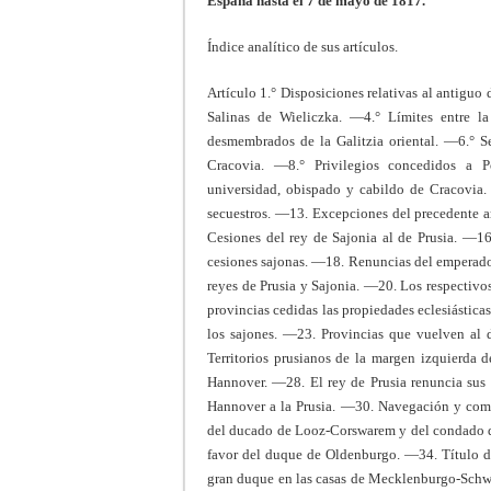
España hasta el 7 de mayo de 1817.
Índice analítico de sus artículos.
Artículo 1.° Disposiciones relativas al antigu
Salinas de Wieliczka. —4.° Límites entre la 
desmembrados de la Galitzia oriental. —6.° Se
Cracovia. —8.° Privilegios concedidos a P
universidad, obispado y cabildo de Cracovia.
secuestros. —13. Excepciones del precedente a
Cesiones del rey de Sajonia al de Prusia. —16
cesiones sajonas. —18. Renuncias del emperador
reyes de Prusia y Sajonia. —20. Los respectivo
provincias cedidas las propiedades eclesiástica
los sajones. —23. Provincias que vuelven al 
Territorios prusianos de la margen izquierda
Hannover. —28. El rey de Prusia renuncia sus
Hannover a la Prusia. —30. Navegación y come
del ducado de Looz-Corswarem y del condado d
favor del duque de Oldenburgo. —34. Título d
gran duque en las casas de Mecklenburgo-Schwe