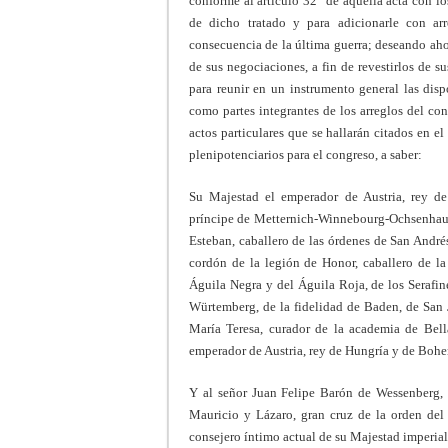
conforme al artículo 32° de aquella acta con lo
de dicho tratado y para adicionarle con a
consecuencia de la última guerra; deseando aho
de sus negociaciones, a fin de revestirlos de su
para reunir en un instrumento general las disp
como partes integrantes de los arreglos del con
actos particulares que se hallarán citados en 
plenipotenciarios para el congreso, a saber:
Su Majestad el emperador de Austria, rey d
príncipe de Metternich-Winnebourg-Ochsenhausen
Esteban, caballero de las órdenes de San André
cordón de la legión de Honor, caballero de la
Águila Negra y del Águila Roja, de los Serafin
Würtemberg, de la fidelidad de Baden, de San J
María Teresa, curador de la academia de Bell
emperador de Austria, rey de Hungría y de Bohem
Y al señor Juan Felipe Barón de Wessenberg, c
Mauricio y Lázaro, gran cruz de la orden del
consejero íntimo actual de su Majestad imperial 