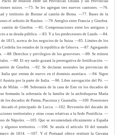
Pacto de reunión entre las Provincias Unidas y las Provincias
ntones suizos. —75. Se les agregan tres nuevos cantones. —76.
ad y territorio de Bienne al cantón de Berna. —77. Bases de la
sones el señorío de Razüns. —79. Arreglos entre Francia y Ginebra.
l cantón de Ginebra. —81. Compensaciones entre los antiguos y
cto a su deuda pública. —83. Y a los predecesores de Lands. —84.
de 1815, acerca de los negocios de la Suiza. —85. Límites de los
la Cerdeña los estados de la república de Génova. —87. Agregando
a. —88. Derechos y privilegios de los genoveses. —89. Se reúnen
ales. —90. El rey sardo gozará la prerrogativa de fortificación. —
antón de Ginebra. —92. Se declaran neutrales las provincias de
 Italia que entran de nuevo en el dominio austríaco. —94. Sigen
el Austria por la parte de Italia. —96. Libre navegación del Pó. —
n de Milán. —98. Soberanía de la casa de Este en los ducados de
e formarán la soberanía de la familia de la archiduquesa María
 de los ducados de Parma, Piacenza y Guastalla. —100. Posesiones
 ducado el principado de Lucca. —102. Reversión del ducado de
ones territoriales y otras cosas relativas a la Sede Pontificia. —
rono de Nápoles. —105. Que se recomendará eficazmente a España
 y algunos territorios. —106. Se anula el artículo 10 del tratado
 mayo de 1814. —107. Y el Portugal ofrece restituir la Guyana