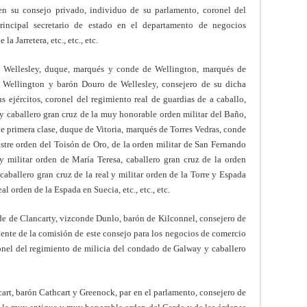
en su consejo privado, individuo de su parlamento, coronel del
rincipal secretario de estado en el departamento de negocios
a Jarretera, etc., etc., etc.
ro Wellesley, duque, marqués y conde de Wellington, marqués de
 Wellington y barón Douro de Wellesley, consejero de su dicha
s ejércitos, coronel del regimiento real de guardias de a caballo,
 y caballero gran cruz de la muy honorable orden militar del Baño,
primera clase, duque de Vitoria, marqués de Torres Vedras, conde
ustre orden del Toisón de Oro, de la orden militar de San Fernando
y militar orden de María Teresa, caballero gran cruz de la orden
caballero gran cruz de la real y militar orden de la Torre y Espada
al orden de la Espada en Suecia, etc., etc., etc.
e de Clancarty, vizconde Dunlo, barón de Kilconnel, consejero de
dente de la comisión de este consejo para los negocios de comercio
ronel del regimiento de milicia del condado de Galway y caballero
t, barón Cathcart y Greenock, par en el parlamento, consejero de