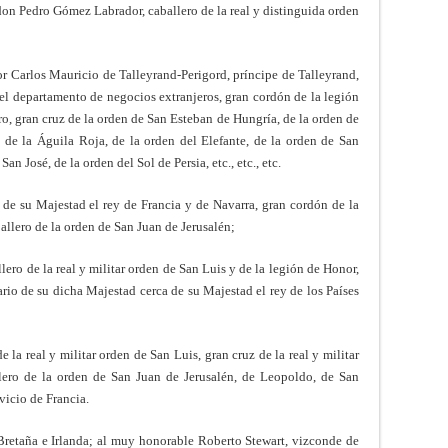
 don Pedro Gómez Labrador, caballero de la real y distinguida orden
or Carlos Mauricio de Talleyrand-Perigord, príncipe de Talleyrand,
n el departamento de negocios extranjeros, gran cordón de la legión
ro, gran cruz de la orden de San Esteban de Hungría, de la orden de
 de la Águila Roja, de la orden del Elefante, de la orden de San
an José, de la orden del Sol de Persia, etc., etc., etc.
de su Majestad el rey de Francia y de Navarra, gran cordón de la
allero de la orden de San Juan de Jerusalén;
ero de la real y militar orden de San Luis y de la legión de Honor,
rio de su dicha Majestad cerca de su Majestad el rey de los Países
 la real y militar orden de San Luis, gran cruz de la real y militar
lero de la orden de San Juan de Jerusalén, de Leopoldo, de San
vicio de Francia.
Bretaña e Irlanda; al muy honorable Roberto Stewart, vizconde de