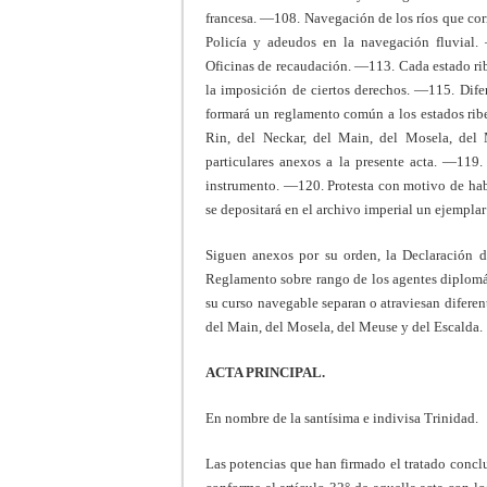
francesa. —108. Navegación de los ríos que cor
Policía y adeudos en la navegación fluvial.
Oficinas de recaudación. —113. Cada estado ri
la imposición de ciertos derechos. —115. Dife
formará un reglamento común a los estados rib
Rin, del Neckar, del Main, del Mosela, del
particulares anexos a la presente acta. —119.
instrumento. —120. Protesta con motivo de habe
se depositará en el archivo imperial un ejemplar 
Siguen anexos por su orden, la Declaración d
Reglamento sobre rango de los agentes diplomát
su curso navegable separan o atraviesan diferent
del Main, del Mosela, del Meuse y del Escalda.
ACTA PRINCIPAL.
En nombre de la santísima e indivisa Trinidad.
Las potencias que han firmado el tratado concl