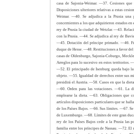
casa de Sajonia-Weimar. —37. Cesiones que 
Disposiciones ulteriores relativas a estas cesi
Weimar. —40. Se adjudica a la Prusia una 
concernientes a los que adquirieron estados en
rey de Prusia la ciudad de Wetzlar. —43. Relac
con la Prusia. —44. Se adjudica al rey de Bavi
—45. Dotación del príncipe primado. —46. Fra
duque de Hesse. —48. Restituciones a favor del
casas de Oldenburgo, Sajonia-Coburgo, Meckl
Arreglos para lo sucesivo en estos territorios. 
—52. El principado de Isenburg queda bajo la
objeto. —55. Igualdad de derechos entre sus m
presidirá el Austria. —58. Casos en que la diet
—60. Orden para las votaciones. —61. La die
emplearse la dieta. —63. Obligaciones que co
artículos disposiciones particulares que se hall
de los Países Bajos. —66. Sus límites. —67. Se
de Luxemburgo. —68. Límites de este gran duca
rey de los Países Bajos cede a la Prusia las
familia entre los príncipes de Nassau. —72. El r