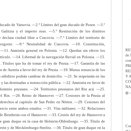
o ducado de Varsovia. —2.° Límites del gran ducado de Posen. —3.°
Galitzia y el imperio ruso. —5.° Restitución de los distritos
 declara ciudad libre a Cracovia. —7.° Límites del territorio de
ozgorze. —9.° Neutralidad de Cracovia. —10. Constitución,
RE
 —11. Amnistía general en Polonia. —12. Quedan sin efecto los
de 
rtículo. —14. Libertad de la navegación fluvial en Polonia. —15.
co
. Títulos que ha de tomar el rey de Prusia. —17. Garantía de las
PR
 de Austria a favor del rey de Prusia. —19. Mutua renuncia de los
RE
s súbditos podrán cambiar de domicilio. —21. Se respetarán en las
Y 
CO
s y las destinadas a instrucción pública. —22. Amnistía en favor de
NA
dominio prusiano. —24. Territorios prusianos del Rin acá. —25.
2
 del Rin. —26. Reino de Hannover. —27. Cesiones de la Prusia al
 derechos al capítulo de San Pedro en Nörten. —29. Cesiones del
rcio entre ambos estados. —31. Vías militares. —32. Relaciones
e Bentheim con el Hannover. —33. Cesión del rey de Hannover a
e gran duque en la casa de Holstein-Oldenburgo. —35. Título de
Con
rin y de Mecklenburgo-Strelitz. —36. Título de gran duque en la