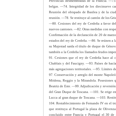
Provincias desmembradas de la Francia. —73. 
belgas. —74. Integridad de los diecinueve ca
Reunión del obispado de Basilea y de la ciud
reunión. —78. Se restituye al cantón de los Gri
—80. Cesiones del rey de Cerdeña a favor de
nuevos cantones. —82. Otras medidas con respe
Confirmación de la declaración de 20 de marzo 
estados del rey de Cerdeña. —86. Se reúnen a 
su Majestad sarda el título de duque de Génov
también a la Cerdeña los llamados feudos imperi
91. Cesiones que el rey de Cerdeña hace al c
Chablais y del Faucigny. —93. Países de hacía
más agregaciones territoriales. —95. Límites d
97. Conservación y arreglo del monte Napoleó
Módena, Reggio y la Mirandola. Posesiones qu
Beatriz de Este. —99. Adjudicación y reversión
del Gran Duque de Toscana. —101. Se erige en
Lucca al gran duque de Toscana. —103. Restituci
104. Restablecimiento de Fernando IV en el t
que restituya al Portugal la plaza de Olivenza
concluido entre Francia y Portugal el 30 de