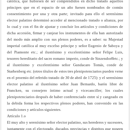
católica, que hubiesen de ser comprendidos en dicho tratado aquellos
príncipes que en el espacio de un año fuesen nombrados de común
consentimiento por una y otra parte; invitado para ello el serenísimo
elector palatino determinó acceder al mencionado tratado o alianza, por
lo cual y con el fin de ajustar y concluir los artículos y condiciones de
dicha accesión, firmar y canjear los instrumentos de ella han autorizado
del modo más amplio con sus plenos poderes, es a saber: su Majestad
imperial católica al muy excelso príncipe y señor Eugenio de Saboya y
del Piamonte etc.; al ilustrísimo y excelentísimo señor Felipe Luis,
tesorero hereditario del sacro romano imperio, conde de Sinzendorffetc.; y
al ilustrísimo y excelentísimo señor Gundacaro Tomás, conde de
Starhenberg etc. (otros títulos de estos tres plenipotenciarios pueden verse
en el proemio del referido tratado de 30 de abril de 1725): y el serenísimo
elector palatino al ilustrísimo señor Juan Bernardo, barón libre de
Francken, su consejero íntimo actual y vicecanciller; los cuales
plenipotenciarios después de haber conferenciado entre sí y cangeado en
la debida forma los respectivos plenos poderes, han convenido en las
condiciones y artículos siguientes.
Artículo 1.o
El muy alto y serenísimo señor elector palatino, sus herederos y sucesores,
juntamente con el electorado, ducados, provincias y distritos que poseen