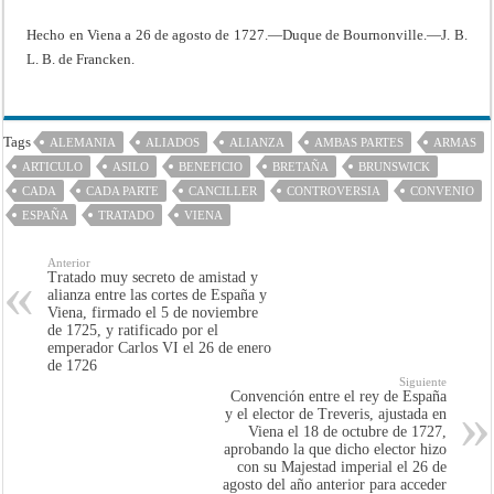
Hecho en Viena a 26 de agosto de 1727.—Duque de Bournonville.—J. B.
L. B. de Francken.
Tags
ALEMANIA
ALIADOS
ALIANZA
AMBAS PARTES
ARMAS
ARTICULO
ASILO
BENEFICIO
BRETAÑA
BRUNSWICK
CADA
CADA PARTE
CANCILLER
CONTROVERSIA
CONVENIO
ESPAÑA
TRATADO
VIENA
Anterior
Tratado muy secreto de amistad y
alianza entre las cortes de España y
Viena, firmado el 5 de noviembre
de 1725, y ratificado por el
emperador Carlos VI el 26 de enero
de 1726
Siguiente
Convención entre el rey de España
y el elector de Treveris, ajustada en
Viena el 18 de octubre de 1727,
aprobando la que dicho elector hizo
con su Majestad imperial el 26 de
agosto del año anterior para acceder