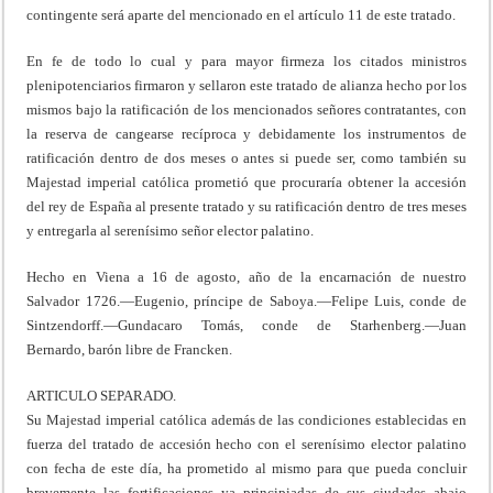
contingente será aparte del mencionado en el artículo 11 de este tratado.
En fe de todo lo cual y para mayor firmeza los citados ministros
plenipotenciarios firmaron y sellaron este tratado de alianza hecho por los
mismos bajo la ratificación de los mencionados señores contratantes, con
la reserva de cangearse recíproca y debidamente los instrumentos de
ratificación dentro de dos meses o antes si puede ser, como también su
Majestad imperial católica prometió que procuraría obtener la accesión
del rey de España al presente tratado y su ratificación dentro de tres meses
y entregarla al serenísimo señor elector palatino.
Hecho en Viena a 16 de agosto, año de la encarnación de nuestro
Salvador 1726.—Eugenio, príncipe de Saboya.—Felipe Luis, conde de
Sintzendorff.—Gundacaro Tomás, conde de Starhenberg.—Juan
Bernardo, barón libre de Francken.
ARTICULO SEPARADO.
Su Majestad imperial católica además de las condiciones establecidas en
fuerza del tratado de accesión hecho con el serenísimo elector palatino
con fecha de este día, ha prometido al mismo para que pueda concluir
brevemente las fortificaciones ya principiadas de sus ciudades abajo