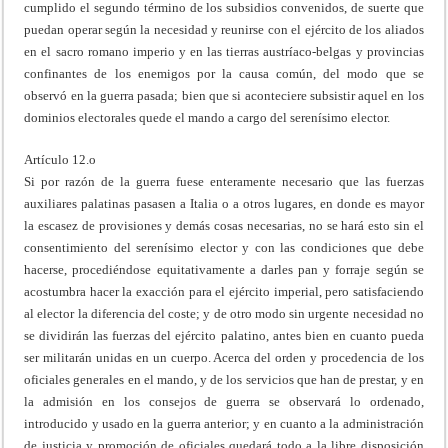
cumplido el segundo término de los subsidios convenidos, de suerte que
puedan operar según la necesidad y reunirse con el ejército de los aliados
en el sacro romano imperio y en las tierras austríaco-belgas y provincias
confinantes de los enemigos por la causa común, del modo que se
observó en la guerra pasada; bien que si aconteciere subsistir aquel en los
dominios electorales quede el mando a cargo del serenísimo elector.
Artículo 12.o
Si por razón de la guerra fuese enteramente necesario que las fuerzas
auxiliares palatinas pasasen a Italia o a otros lugares, en donde es mayor
la escasez de provisiones y demás cosas necesarias, no se hará esto sin el
consentimiento del serenísimo elector y con las condiciones que debe
hacerse, procediéndose equitativamente a darles pan y forraje según se
acostumbra hacer la exacción para el ejército imperial, pero satisfaciendo
al elector la diferencia del coste; y de otro modo sin urgente necesidad no
se dividirán las fuerzas del ejército palatino, antes bien en cuanto pueda
ser militarán unidas en un cuerpo. Acerca del orden y procedencia de los
oficiales generales en el mando, y de los servicios que han de prestar, y en
la admisión en los consejos de guerra se observará lo ordenado,
introducido y usado en la guerra anterior; y en cuanto a la administración
de justicia y promoción de oficiales quedará todo a la libre disposición