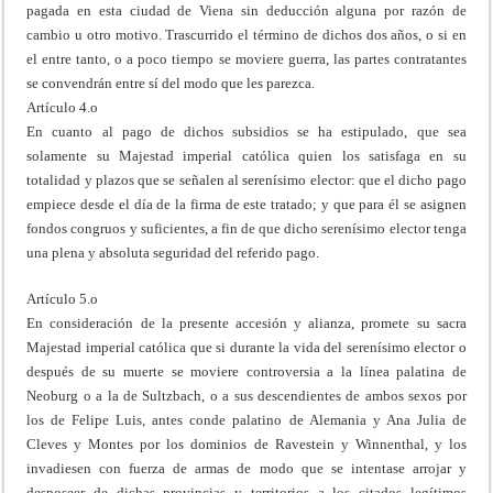
pagada en esta ciudad de Viena sin deducción alguna por razón de
cambio u otro motivo. Trascurrido el término de dichos dos años, o si en
el entre tanto, o a poco tiempo se moviere guerra, las partes contratantes
se convendrán entre sí del modo que les parezca.
Artículo 4.o
En cuanto al pago de dichos subsidios se ha estipulado, que sea
solamente su Majestad imperial católica quien los satisfaga en su
totalidad y plazos que se señalen al serenísimo elector: que el dicho pago
empiece desde el día de la firma de este tratado; y que para él se asignen
fondos congruos y suficientes, a fin de que dicho serenísimo elector tenga
una plena y absoluta seguridad del referido pago.
Artículo 5.o
En consideración de la presente accesión y alianza, promete su sacra
Majestad imperial católica que si durante la vida del serenísimo elector o
después de su muerte se moviere controversia a la línea palatina de
Neoburg o a la de Sultzbach, o a sus descendientes de ambos sexos por
los de Felipe Luis, antes conde palatino de Alemania y Ana Julia de
Cleves y Montes por los dominios de Ravestein y Winnenthal, y los
invadiesen con fuerza de armas de modo que se intentase arrojar y
desposeer de dichas provincias y territorios a los citados legítimos