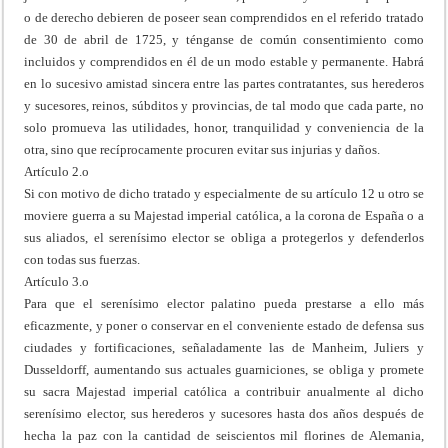
o de derecho debieren de poseer sean comprendidos en el referido tratado
de 30 de abril de 1725, y ténganse de común consentimiento como
incluidos y comprendidos en él de un modo estable y permanente. Habrá
en lo sucesivo amistad sincera entre las partes contratantes, sus herederos
y sucesores, reinos, súbditos y provincias, de tal modo que cada parte, no
solo promueva las utilidades, honor, tranquilidad y conveniencia de la
otra, sino que recíprocamente procuren evitar sus injurias y daños.
Artículo 2.o
Si con motivo de dicho tratado y especialmente de su artículo 12 u otro se
moviere guerra a su Majestad imperial católica, a la corona de España o a
sus aliados, el serenísimo elector se obliga a protegerlos y defenderlos
con todas sus fuerzas.
Artículo 3.o
Para que el serenísimo elector palatino pueda prestarse a ello más
eficazmente, y poner o conservar en el conveniente estado de defensa sus
ciudades y fortificaciones, señaladamente las de Manheim, Juliers y
Dusseldorff, aumentando sus actuales guarniciones, se obliga y promete
su sacra Majestad imperial católica a contribuir anualmente al dicho
serenísimo elector, sus herederos y sucesores hasta dos años después de
hecha la paz con la cantidad de seiscientos mil florines de Alemania,