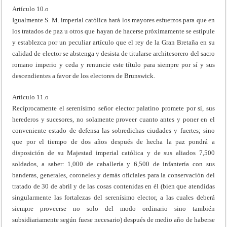
Artículo 10.o
Igualmente S. M. imperial católica hará los mayores esfuerzos para que en
los tratados de paz u otros que hayan de hacerse próximamente se estipule
y establezca por un peculiar artículo que el rey de la Gran Bretaña en su
calidad de elector se abstenga y desista de titularse architesorero del sacro
romano imperio y ceda y renuncie este título para siempre por sí y sus
descendientes a favor de los electores de Brunswick.
Artículo 11.o
Recíprocamente el serenísimo señor elector palatino promete por sí, sus
herederos y sucesores, no solamente proveer cuanto antes y poner en el
conveniente estado de defensa las sobredichas ciudades y fuertes; sino
que por el tiempo de dos años después de hecha la paz pondrá a
disposición de su Majestad imperial católica y de sus aliados 7,500
soldados, a saber: 1,000 de caballería y 6,500 de infantería con sus
banderas, generales, coroneles y demás oficiales para la conservación del
tratado de 30 de abril y de las cosas contenidas en él (bien que atendidas
singularmente las fortalezas del serenísimo elector, a las cuales deberá
siempre proveerse no solo del modo ordinario sino también
subsidiariamente según fuese necesario) después de medio año de haberse