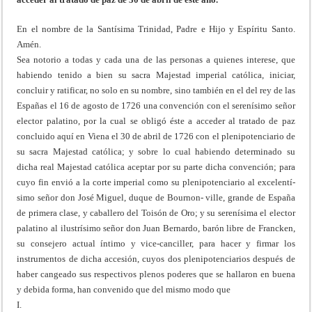
En el nombre de la Santísima Trinidad, Padre e Hijo y Espíritu Santo.
Amén.
Sea notorio a todas y cada una de las personas a quienes interese, que
habiendo tenido a bien su sacra Majestad imperial católica, iniciar,
concluir y ratificar, no solo en su nombre, sino también en el del rey de las
Españas el 16 de agosto de 1726 una convención con el serenísimo señor
elector palatino, por la cual se obligó éste a acceder al tratado de paz
concluido aquí en Viena el 30 de abril de 1726 con el plenipotenciario de
su sacra Majestad católica; y sobre lo cual habiendo determinado su
dicha real Majestad católica aceptar por su parte dicha convención; para
cuyo fin envió a la corte imperial como su plenipotenciario al excelentí-
simo señor don José Miguel, duque de Bournon- ville, grande de España
de primera clase, y caballero del Toisón de Oro; y su serenísima el elector
palatino al ilustrísimo señor don Juan Bernardo, barón libre de Francken,
su consejero actual íntimo y vice-canciller, para hacer y firmar los
instrumentos de dicha accesión, cuyos dos plenipotenciarios después de
haber cangeado sus respectivos plenos poderes que se hallaron en buena
y debida forma, han convenido que del mismo modo que
I.