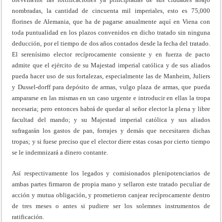
nombradas, la cantidad de cincuenta mil imperiales, esto es 75,000
florines de Alemania, que ha de pagarse anualmente aquí en Viena con
toda puntualidad en los plazos convenidos en dicho tratado sin ninguna
deducción, por el tiempo de dos años contados desde la fecha del tratado.
El serenísimo elector recíprocamente consiente y en fuerza de pacto
admite que el ejército de su Majestad imperial católica y de sus aliados
pueda hacer uso de sus fortalezas, especialmente las de Manheim, Juliers
y Dussel-dorff para depósito de armas, vulgo plaza de armas, que pueda
ampararse en las mismas en un caso urgente e introducir en ellas la tropa
necesaria; pero entonces habrá de quedar al señor elector la plena y libre
facultad del mando; y su Majestad imperial católica y sus aliados
sufragarán los gastos de pan, forrajes y demás que necesitaren dichas
tropas; y si fuese preciso que el elector diere estas cosas por cierto tiempo
se le indemnizará a dinero contante.
Así respectivamente los legados y comisionados plenipotenciarios de
ambas partes firmaron de propia mano y sellaron este tratado peculiar de
acción y mutua obligación, y prometieron canjear recíprocamente dentro
de tres meses o antes si pudiere ser los solemnes instrumentos de
ratificación.