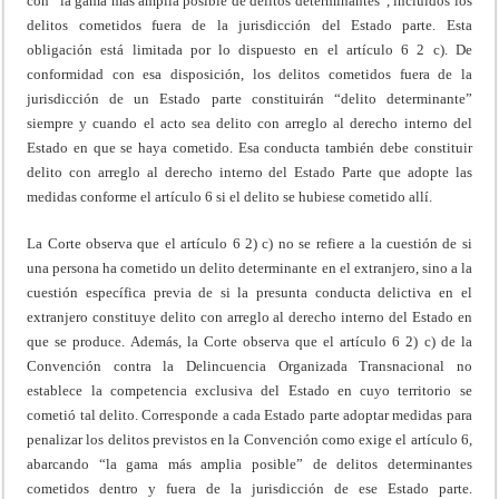
con “la gama más amplia posible de delitos determinantes”, incluidos los
delitos cometidos fuera de la jurisdicción del Estado parte. Esta
obligación está limitada por lo dispuesto en el artículo 6 2 c). De
conformidad con esa disposición, los delitos cometidos fuera de la
jurisdicción de un Estado parte constituirán “delito determinante”
siempre y cuando el acto sea delito con arreglo al derecho interno del
Estado en que se haya cometido. Esa conducta también debe constituir
delito con arreglo al derecho interno del Estado Parte que adopte las
medidas conforme el artículo 6 si el delito se hubiese cometido allí.
La Corte observa que el artículo 6 2) c) no se refiere a la cuestión de si
una persona ha cometido un delito determinante en el extranjero, sino a la
cuestión específica previa de si la presunta conducta delictiva en el
extranjero constituye delito con arreglo al derecho interno del Estado en
que se produce. Además, la Corte observa que el artículo 6 2) c) de la
Convención contra la Delincuencia Organizada Transnacional no
establece la competencia exclusiva del Estado en cuyo territorio se
cometió tal delito. Corresponde a cada Estado parte adoptar medidas para
penalizar los delitos previstos en la Convención como exige el artículo 6,
abarcando “la gama más amplia posible” de delitos determinantes
cometidos dentro y fuera de la jurisdicción de ese Estado parte.