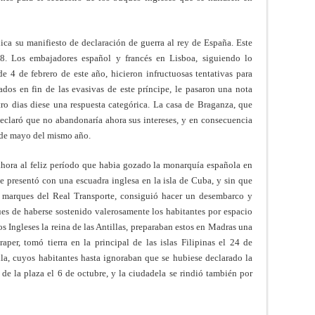
ica su manifiesto de declaración de guerra al rey de España. Este
18. Los embajadores español y francés en Lisboa, siguiendo lo
e 4 de febrero de este año, hicieron infructuosas tentativas para
sados en fin de las evasivas de este príncipe, le pasaron una nota
ro dias diese una respuesta categórica. La casa de Braganza, que
 declaró que no abandonaría ahora sus intereses, y en consecuencia
8 de mayo del mismo año.
hora al feliz período que habia gozado la monarquía española en
se presentó con una escuadra inglesa en la isla de Cuba, y sin que
 marques del Real Transporte, consiguió hacer un desembarco y
es de haberse sostenido valerosamente los habitantes por espacio
os Ingleses la reina de las Antillas, preparaban estos en Madras una
per, tomó tierra en la principal de las islas Filipinas el 24 de
a, cuyos habitantes hasta ignoraban que se hubiese declarado la
 de la plaza el 6 de octubre, y la ciudadela se rindió también por