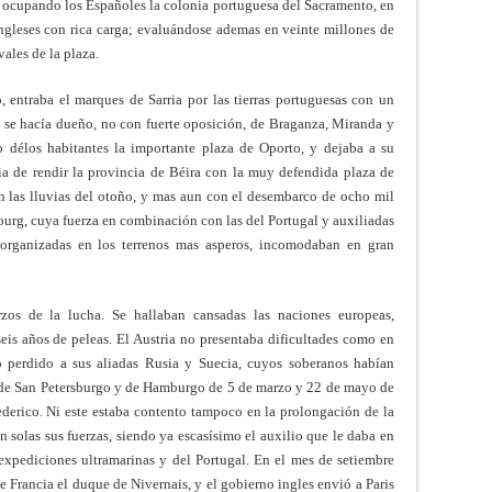
e, ocupando los Españoles la colonia portuguesa del Sacramento, en
ngleses con rica carga; evaluándose ademas en veinte millones de
vales de la plaza.
 entraba el marques de Sarria por las tierras portuguesas con un
y se hacía dueño, no con fuerte oposición, de Braganza, Miranda y
délos habitantes la importante plaza de Oporto, y dejaba a su
ia de rendir la provincia de Béira con la muy defendida plaza de
n las lluvias del otoño, y mas aun con el desembarco de ocho mil
urg, cuya fuerza en combinación con las del Portugal y auxiliadas
organizadas en los terrenos mas asperos, incomodaban en gran
rzos de la lucha. Se hallaban cansadas las naciones europeas,
eis años de peleas. El Austria no presentaba dificultades como en
o perdido a sus aliadas Rusia y Suecia, cuyos soberanos habían
os de San Petersburgo y de Hamburgo de 5 de marzo y 22 de mayo de
Federico. Ni este estaba contento tampoco en la prolongación de la
n solas sus fuerzas, siendo ya escasísimo el auxilio que le daba en
 expediciones ultramarinas y del Portugal. En el mes de setiembre
 Francia el duque de Nivernais, y el gobierno ingles envió a Paris