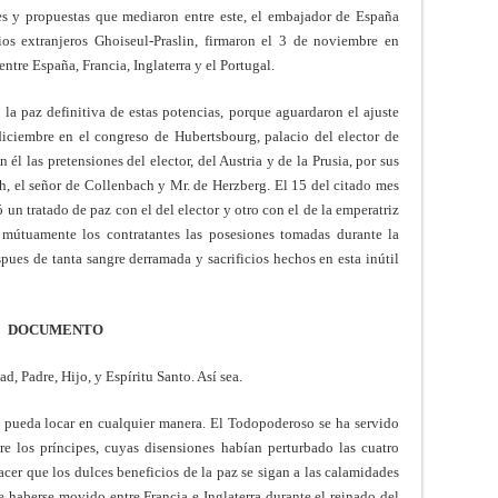
es y propuestas que mediaron entre este, el embajador de España
os extranjeros Ghoiseul-Praslin, firmaron el 3 de noviembre en
ntre España, Francia, Inglaterra y el Portugal.
la paz definitiva de estas potencias, porque aguardaron el ajuste
diciembre en el congreso de Hubertsbourg, palacio del elector de
él las pretensiones del elector, del Austria y de la Prusia, por sus
ch, el señor de Collenbach y Mr. de Herzberg. El 15 del citado mes
 un tratado de paz con el del elector y otro con el de la emperatriz
e mútuamente los contratantes las posesiones tomadas durante la
pues de tanta sangre derramada y sacrificios hechos en esta inútil
DOCUMENTO
d, Padre, Hijo, y Espíritu Santo. Así sea.
o pueda locar en cualquier manera. El Todopoderoso se ha servido
re los príncipes, cuyas disensiones habían perturbado las cuatro
acer que los dulces beneficios de la paz se sigan a las calamidades
e haberse movido entre Francia e Inglaterra durante el reinado del