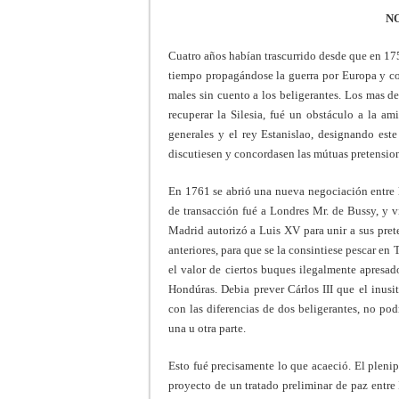
NO
Cuatro años habían trascurrido desde que en 175
tiempo propagándose la guerra por Europa y col
males sin cuento a los beligerantes. Los mas de
recuperar la Silesia, fué un obstáculo a la a
generales y el rey Estanislao, designando es
discutiesen y concordasen las mútuas pretensio
En 1761 se abrió una nueva negociación entre l
de transacción fué a Londres Mr. de Bussy, y v
Madrid autorizó a Luis XV para unir a sus pret
anteriores, para que se la consintiese pescar en
el valor de ciertos buques ilegalmente apresad
Hondúras. Debia prever Cárlos III que el inus
con las diferencias de dos beligerantes, no pod
una u otra parte.
Esto fué precisamente lo que acaeció. El pleni
proyecto de un tratado preliminar de paz entre