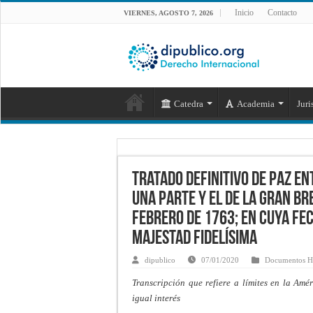
Inicio
Contacto
VIERNES, AGOSTO 7, 2026
Catedra
Academia
Juri
Tratado definitivo de paz en
una parte y el de la Gran Br
febrero de 1763; en cuya fe
Majestad Fidelísima
dipublico
07/01/2020
Documentos Hi
Transcripción que refiere a límites en la Amé
igual interés