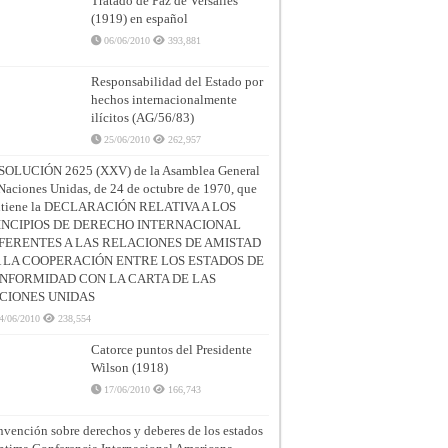
Tratado de Paz de Versalles
(1919) en español
06/06/2010
393,881
Responsabilidad del Estado por
hechos internacionalmente
ilícitos (AG/56/83)
25/06/2010
262,957
SOLUCIÓN 2625 (XXV) de la Asamblea General
Naciones Unidas, de 24 de octubre de 1970, que
ntiene la DECLARACIÓN RELATIVA A LOS
INCIPIOS DE DERECHO INTERNACIONAL
FERENTES A LAS RELACIONES DE AMISTAD
A LA COOPERACIÓN ENTRE LOS ESTADOS DE
NFORMIDAD CON LA CARTA DE LAS
CIONES UNIDAS
4/06/2010
238,554
Catorce puntos del Presidente
Wilson (1918)
17/06/2010
166,743
vención sobre derechos y deberes de los estados