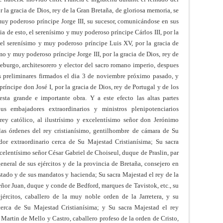
 la gracia de Dios, rey de la Gran Bretaña, de gloriosa memoria, se
uy poderoso príncipe Jorge III, su sucesor, comunicándose en sus
a de esto, el serenísimo y muy poderoso príncipe Cárlos III, por la
 el serenísimo y muy poderoso príncipe Luis XV, por la gracia de
mo y muy poderoso príncipe Jorge III, por la gracia de Dios, rey de
burgo, architesorero y elector del sacro romano imperio, despues
os preliminares firmados el dia 3 de noviembre próximo pasado, y
ríncipe don José I, por la gracia de Dios, rey de Portugal y de los
esta grande e importante obra. Y a este efecto las altas partes
s embajadores extraordinarios y ministros plenipotenciarios
 rey católico, al ilustrísimo y excelentísimo señor don Jerónimo
las órdenes del rey cristianísimo, gentilhombre de cámara de Su
dor extraordinario cerca de Su Majestad Cristianísima; Su sacra
xcelentísimo señor César Gabriel de Choiseul, duque de Praslin, par
general de sus ejércitos y de la provincia de Bretaña, consejero en
Estado y de sus mandatos y hacienda; Su sacra Majestad el rey de la
eñor Juan, duque y conde de Bedford, marques de Tavistok, etc., su
jércitos, caballero de la muy noble orden de la Jarretera, y su
cerca de Su Majestad Cristianísima; y Su sacra Majestad el rey
 Martin de Mello y Castro, caballero profeso de la orden de Cristo,