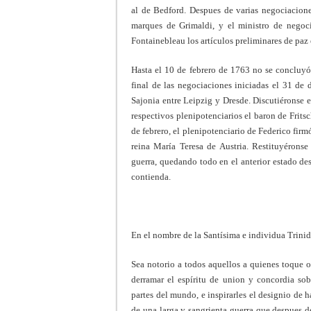
al de Bedford. Despues de varias negociacion
marques de Grimaldi, y el ministro de negoci
Fontainebleau los artículos preliminares de paz e
Hasta el 10 de febrero de 1763 no se concluyó 
final de las negociaciones iniciadas el 31 de 
Sajonia entre Leipzig y Dresde. Discutiéronse en 
respectivos plenipotenciarios el baron de Frits
de febrero, el plenipotenciario de Federico firmó
reina María Teresa de Austria. Restituyérons
guerra, quedando todo en el anterior estado des
contienda.
En el nombre de la Santísima e individua Trinida
Sea notorio a todos aquellos a quienes toque 
derramar el espíritu de union y concordia sob
partes del mundo, e inspirarles el designio de h
de una larga y sangrienta guerra que despues d