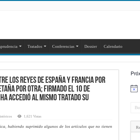
sprudencia
Tratados
Conferencias
Dossier
Calendario
Pró
tre los reyes de España y Francia por
etaña por otra; firmado el 10 de
cha accedió al mismo tratado Su
stóricos
1,621 Vistas
rica, habiendo suprimido algunos de los artículos que no tienen
Re