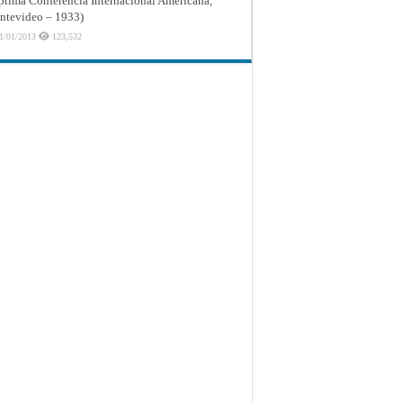
ptima Conferencia Internacional Americana,
tevideo – 1933)
1/01/2013
123,532