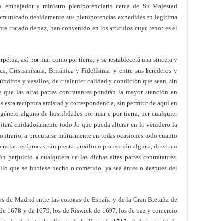
u embajador y ministro plenipotenciario cerca de Su Majestad
 comunicado debidamente sus plenipotencias expedidas en legítima
nte tratado de paz, han convenido en los artículos cuyo tenor es el
rpétua, así por mar como por tierra, y se restablecerá una sincera y
a, Cristianísima, Británica y Fidelísima, y entre sus herederos y
 súbditos y vasallos, de cualquier calidad y condición que sean, sin
e que las altas partes contratantes pondrán la mayor atención en
s esta recíproca amistad y correspondencia, sin permitir de aquí en
 género alguno de hostilidades por mar o por tierra, por cualquier
vitará cuidadosamente todo Jo que pueda alterar en lo venidero la
 contrario, a procurarse mútuamente en todas ocasiones todo cuanto
encias recíprocas, sin prestar auxilio o protección alguna, directa o
ún perjuicio a cualquiera de las dichas altas partes contratantes.
llo que se hubiese hecho o cometido, ya sea ántes o despues del
los de Madrid entre las coronas de España y de la Gran Bretaña de
de 1678 y de 1679, los de Riswick de 1697, los de paz y comercio