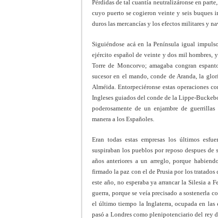
Pérdidas de tal cuantía neutralizáronse en part
cuyo puerto se cogieron veinte y seis buques i
duros las mercancías y los efectos militares y na
Siguiéndose acá en la Península igual impulso,
ejército español de veinte y dos mil hombres, 
Torre de Moncorvo; amagaba congran espanto 
sucesor en el mando, conde de Aranda, la glor
Alméida. Entorpeciéronse estas operaciones co
Ingleses guiados del conde de la Lippe-Buckebo
poderosamente de un enjambre de guerrillas 
manera a los Españoles.
Eran todas estas empresas los últimos esfue
suspiraban los pueblos por reposo despues de s
años anteriores a un arreglo, porque habiend
firmado la paz con el de Prusia por los tratad
este año, no esperaba ya arrancar la Silesia a 
guerra, porque se veía precisado a sostenerla co
el último tiempo la Inglaterra, ocupada en las
pasó a Londres como plenipotenciario del rey de