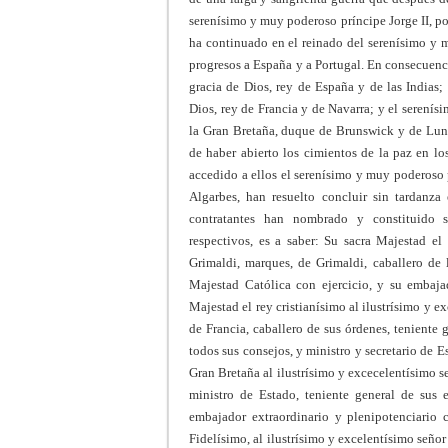
serenísimo y muy poderoso príncipe Jorge II, por
ha continuado en el reinado del serenísimo y m
progresos a España y a Portugal. En consecuenci
gracia de Dios, rey de España y de las Indias;
Dios, rey de Francia y de Navarra; y el serenísi
la Gran Bretaña, duque de Brunswick y de Lune
de haber abierto los cimientos de la paz en l
accedido a ellos el serenísimo y muy poderoso p
Algarbes, han resuelto concluir sin tardanza 
contratantes han nombrado y constituido su
respectivos, es a saber: Su sacra Majestad el
Grimaldi, marques, de Grimaldi, caballero de 
Majestad Católica con ejercicio, y su embaja
Majestad el rey cristianísimo al ilustrísimo y e
de Francia, caballero de sus órdenes, teniente 
todos sus consejos, y ministro y secretario de 
Gran Bretaña al ilustrísimo y excecelentísimo s
ministro de Estado, teniente general de sus e
embajador extraordinario y plenipotenciario 
Fidelísimo, al ilustrísimo y excelentísimo señor