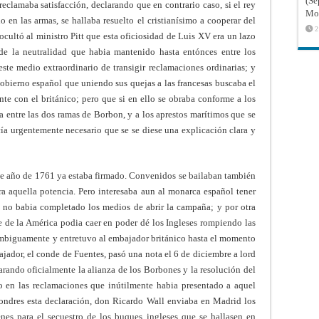
(Sé
eclamaba satisfacción, declarando que en contrario caso, si el rey
Mon
o en las armas, se hallaba resuelto el cristianísimo a cooperar del
2
cultó al ministro Pitt que esta oficiosidad de Luis XV era un lazo
 de la neutralidad que habia mantenido hasta entónces entre los
ste medio extraordinario de transigir reclamaciones ordinarias; y
gobierno español que uniendo sus quejas a las francesas buscaba el
te con el británico; pero que si en ello se obraba conforme a los
a entre las dos ramas de Borbon, y a los aprestos marítimos que se
cía urgentemente necesario que se se diese una explicación clara y
este año de 1761 ya estaba firmado. Convenidos se bailaban también
ra aquella potencia. Pero interesaba aun al monarca español tener
e no babia completado los medios de abrir la campaña; y por otra
 de la América podia caer en poder dé los Ingleses rompiendo las
 ambiguamente y entretuvo al embajador británico hasta el momento
ajador, el conde de Fuentes, pasó una nota el 6 de diciembre a lord
larando oficialmente la alianza de los Borbones y la resolución del
o en las reclamaciones que inútilmente habia presentado a aquel
ondres esta declaración, don Ricardo Wall enviaba en Madrid los
enes para el secuestro de los buques ingleses que se hallasen en