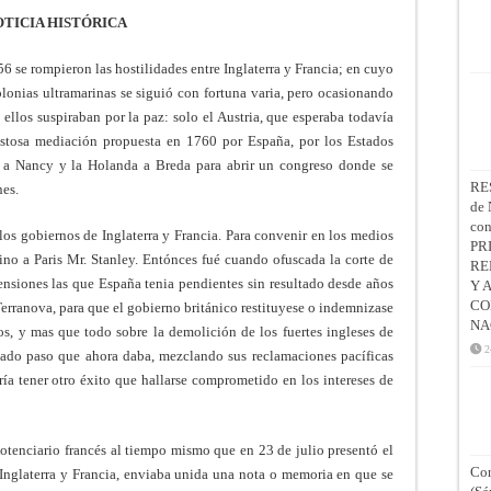
TICIA HISTÓRICA
6 se rompieron las hostilidades entre Inglaterra y Francia; en cuyo
onias ultramarinas se siguió con fortuna varia, pero ocasionando
 ellos suspiraban por la paz: solo el Austria, que esperaba todavía
mistosa mediación propuesta en 1760 por España, por los Estados
te a Nancy y la Holanda a Breda para abrir un congreso donde se
RE
nes.
de 
co
os gobiernos de Inglaterra y Francia. Para convenir en los medios
PR
ino a Paris Mr. Stanley. Entónces fué cuando ofuscada la corte de
RE
ensiones las que España tenia pendientes sin resultado desde años
Y 
CO
 Terranova, para que el gobierno británico restituyese o indemnizase
NA
os, y mas que todo sobre la demolición de los fuertes ingleses de
2
itado paso que ahora daba, mezclando sus reclamaciones pacíficas
ría tener otro éxito que hallarse comprometido en los intereses de
potenciario francés al tiempo mismo que en 23 de julio presentó el
Con
 Inglaterra y Francia, enviaba unida una nota o memoria en que se