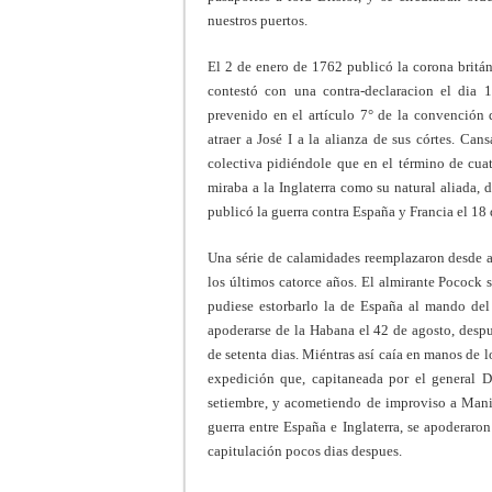
nuestros puertos.
El 2 de enero de 1762 publicó la corona britán
contestó con una contra-declaracion el dia 
prevenido en el artículo 7° de la convención d
atraer a José I a la alianza de sus córtes. Can
colectiva pidiéndole que en el término de cuat
miraba a la Inglaterra como su natural aliada,
publicó la guerra contra España y Francia el 1
Una série de calamidades reemplazaron desde a
los últimos catorce años. El almirante Pocock 
pudiese estorbarlo la de España al mando del
apoderarse de la Habana el 42 de agosto, despu
de setenta dias. Miéntras así caía en manos de l
expedición que, capitaneada por el general Dra
setiembre, y acometiendo de improviso a Manil
guerra entre España e Inglaterra, se apoderaron
capitulación pocos dias despues.