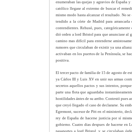
enumeraban las quejas y agravios de España y r
católico llegase al extremo de buscar el remedi
mismo modo hasta alcanzar el resultado. No se o
tendido a la córte de Madrid para arrancarla
contendientes. Rehusó, pues, categóricamente e
dió orden a lord Bristol para que anunciase al 
camino mas difícil para entenderse amistosamen
rumores que circulaban de existir ya una alianz
activaban en los puertos de la Península, se ha
positiva.
El tercer pacto de familia de 15 de agosto de 
ya Cárlos III y Luis XV en unir sus armas cont
secretos aquellos pactos y sus intentos, porqu
parte una flota que aguardaba instantáneamente
hostilidades ántes de su arribo. Contestó pues
que creyó llegado el caso de declararse. Su emb
Egremont, sucesor de Pitt en el ministerio, dec
rey de España de hacerse justicia por sí mism
gobierno. Cuatro dias despues de hacerse en L
pasaportes a lord Bristol, y se circulaban órd