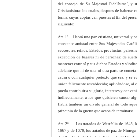
del consejo de Su Majestad Fidelísima’, y s
Cristianísima: los cuales, despues de haberse
forma, cuyas copias van puestas al fin del prese
siguiente:
Art. 1º.—Habrá una paz cristiana, universal y pe
constante amistad entre Sus Majestades Católic
succesores, reinos, Estados, provincias, países,
excepción de lugares ni de personas: de suert
mantener entre sí y sus dichos Estados y súbdito
adelante que ni de una ni otra parte se cometa
causa o con cualquier pretexto que sea; y se e
union felizmente restablecida; aplicándose, al
pueda contribuir a su gloria, intereses y conveni
indirectamente, a los que quisieren causar alg
Habrá también un olvido general de todo aque
principio de la guerra que acaba de terminarse.
Art. 2º. — Los tratados de Westfalia de 1648, 
1667 y de 1670, los tratados de paz de Nimega 