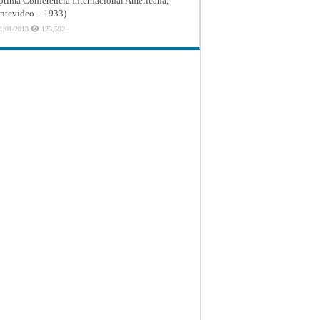
ptima Conferencia Internacional Americana,
tevideo – 1933)
1/01/2013
123,592