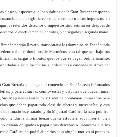
as clases y especies que los súbditos de la Gran Bretaña trasporten
 acostumbraba a exigir derechos de consumo u otros impuestos, en
pagar los referidos derechos o impuestos sino seis meses despues de
barcados, o efectivamente vendidos, o entregados a segunda mano.
 Bretaña podrán llevar y transportar a los dominios de España toda
ocedentes de los dominios de Marruécos, con tal que sea bajo sus
ufrirán mas cargas o tributos que los que se pagan ordinariamente,
sportadas a aquellos por las guariliciones o ciudades de África del
la Gran Bretaña que hagan el comercio en España sean informados
erías; y para evitar las controversias y disputas que puedan nacer
s, Sus Majestades Británica y Católica nombrarán comisarios para
erechos que deban pagar toda clase de efectos y mercancías; y esta
s de firmado este tratado, y Su Majestad Católica la hará publicar
ículo tendrá la misma fuerza que si estuviera aquí inserta; bien
 no estarán obligados a pagar otros derechos o impuestos que los
jestad Católica no podrá alterarlos bajo ningún motivo ni pretexto.