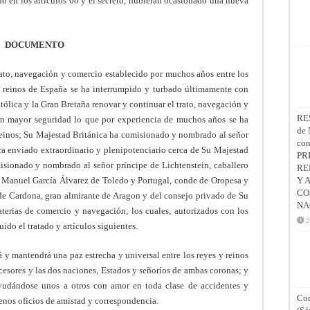
 en los artículos 6o y el secreto, hubieran ocasionado una nueva
DOCUMENTO
 trato, navegación y comercio establecido por muchos años entre los
s reinos de España se ha interrumpido y turbado últimamente con
ólica y la Gran Bretaña renovar y continuar el trato, navegación y
RE
on mayor seguridad lo que por experiencia de muchos años se ha
de 
s reinos; Su Majestad Británica ha comisionado y nombrado al señor
co
ara enviado extraordinario y plenipotenciario cerca de Su Majestad
PR
isionado y nombrado al señor príncipe de Lichtenstein, caballero
RE
n Manuel García Álvarez de Toledo y Portugal, conde de Oropesa y
Y 
CO
de Cardona, gran almirante de Aragon y del consejo privado de Su
NA
aterias de comercio y navegación; los cuales, autorizados con los
2
ido el tratado y artículos siguientes.
 y mantendrá una paz estrecha y universal entre los reyes y reinos
cesores y las dos naciones, Estados y señoríos de ambas coronas; y
yudándose unos a otros con amor en toda clase de accidentes y
Con
enos oficios de amistad y correspondencia.