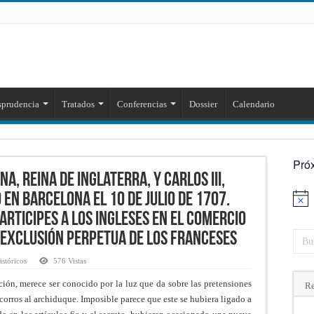
sprudencia
Tratados
Conferencias
Dossier
Calendario
Pró
, reina de Inglaterra, y Carlos III,
en Barcelona el 10 de julio de 1707.
Aviso
rticipes a los Ingleses en el comercio
 exclusión perpetua de los Franceses
stóricos
576 Vistas
ción, merece ser conocido por la luz que da sobre las pretensiones
Re
corros al archiduque. Imposible parece que este se hubiera ligado a