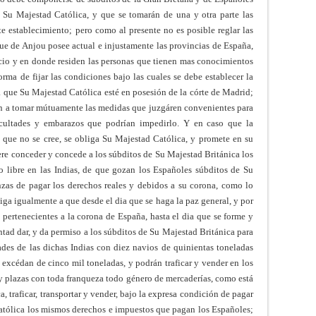
 Su Majestad Católica, y que se tomarán de una y otra parte las
 establecimiento; pero como al presente no es posible reglar las
que de Anjou posee actual e injustamente las provincias de España,
cio y en donde residen las personas que tienen mas conocimientos
orma de fijar las condiciones bajo las cuales se debe establecer la
a que Su Majestad Católica esté en posesión de la córte de Madrid;
an a tomar mútuamente las medidas que juzgáren convenientes para
ificultades y embarazos que podrían impedirlo. Y en caso que la
 que no se cree, se obliga Su Majestad Católica, y promete en su
iere conceder y concede a los súbditos de Su Majestad Británica los
o libre en las Indias, de que gozan los Españoles súbditos de Su
nzas de pagar los derechos reales y debidos a su corona, como lo
iga igualmente a que desde el dia que se haga la paz general, y por
 pertenecientes a la corona de España, hasta el dia que se forme y
ntad dar, y da permiso a los súbditos de Su Majestad Británica para
dades de las dichas Indias con diez navios de quinientas toneladas
excédan de cinco mil toneladas, y podrán traficar y vender en los
 y plazas con toda franqueza todo género de mercaderías, como está
, traficar, transportar y vender, bajo la expresa condición de pagar
 Católica los mismos derechos e impuestos que pagan los Españoles;