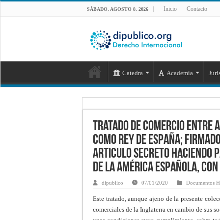
Inicio
Contacto
SÁBADO, AGOSTO 8, 2026
Catedra
Academia
Juri
Tratado de comercio entre Ana
como rey de España; firmado 
Articulo secreto haciendo pa
de la América española, con
dipublico
07/01/2020
Documentos Hi
Este tratado, aunque ajeno de la presente colec
comerciales de la Inglaterra en cambio de sus so