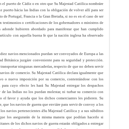
en el puerto de Cádiz o en otro que Su Majestad Católica nombráre
e puerto hácia las Indias con la obligación de volver allí para ser
o de Portugal, Francia o la Gran Bretaña, si no es en el caso de ser
n testimonios o certificaciones de los gobernadores o ministros de
as adonde hubieren abordado para manifestar que han cumplido
artículo con aquella buena fe que la nación inglesa ha observado
s diez navios mencionados puedan ser convoyados de Europa a las
ad Británica juzgáre conveniente para su seguridad y protección.
 transportar ningunas mercaderías, respecto de que no deben servir
 navios de comercio. Su Majestad Católica declara igualmente que
ivo o nueva imposición por su comercio, contentándose con los
, para cuyo efecto les hará Su Majestad entregar los despachos
y de las Indias no los puedan molestar, ni turbar su comercio con
o el favor y ayuda que los dichos comerciantes les pidieren. Su
e, que los navios de guerra que enviáre para servir de convoy a los
a los navios pertenecientes áSu Majestad Católica y a sus súbditos
 que los asegurarán de la misma manera que podrían hacerlo si
itanes de los dichos navios de guerra estarán obligados a entregar