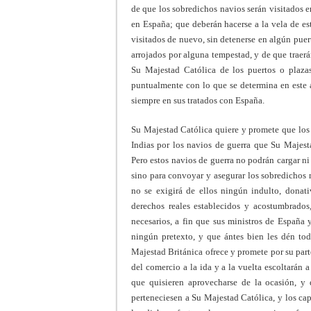
de que los sobredichos navios serán visitados 
en España; que deberán hacerse a la vela de est
visitados de nuevo, sin detenerse en algún puert
arrojados por alguna tempestad, y de que traerá
Su Majestad Católica de los puertos o plaz
puntualmente con lo que se determina en este 
siempre en sus tratados con España.
Su Majestad Católica quiere y promete que lo
Indias por los navios de guerra que Su Majest
Pero estos navios de guerra no podrán cargar ni
sino para convoyar y asegurar los sobredichos
no se exigirá de ellos ningún indulto, donat
derechos reales establecidos y acostumbrados
necesarios, a fin que sus ministros de España 
ningún pretexto, y que ántes bien les dén tod
Majestad Británica ofrece y promete por su part
del comercio a la ida y a la vuelta escoltarán 
que quisieren aprovecharse de la ocasión, y
perteneciesen a Su Majestad Católica, y los cap