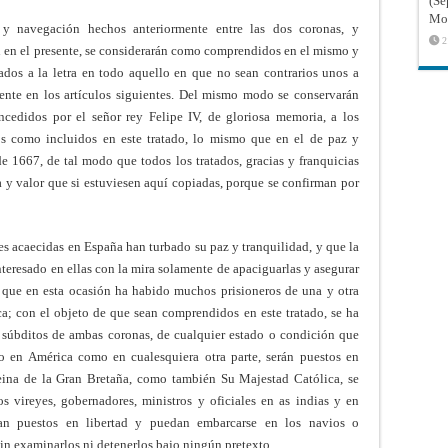
(Sé
Mon
y navegación hechos anteriormente entre las dos coronas, y
2
 en el presente, se considerarán como comprendidos en el mismo y
ados a la letra en todo aquello en que no sean contrarios unos a
mente en los artículos siguientes. Del mismo modo se conservarán
oncedidos por el señor rey Felipe IV, de gloriosa memoria, a los
os como incluidos en este tratado, lo mismo que en el de paz y
 1667, de tal modo que todos los tratados, gracias y franquicias
 y valor que si estuviesen aquí copiadas, porque se confirman por
 acaecidas en España han turbado su paz y tranquilidad, y que la
nteresado en ellas con la mira solamente de apaciguarlas y asegurar
a que en esta ocasión ha habido muchos prisioneros de una y otra
ca; con el objeto de que sean comprendidos en este tratado, se ha
 súbditos de ambas coronas, de cualquier estado o condición que
to en América como en cualesquiera otra parte, serán puestos en
reina de la Gran Bretaña, como también Su Majestad Católica, se
 vireyes, gobernadores, ministros y oficiales en as indias y en
ean puestos en libertad y puedan embarcarse en los navios o
sin examinarlos ni detenerlos bajo ningún pretexto.