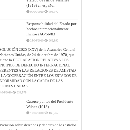
Tratado de Paz de Versalles
(1919) en español
06/06/2010
393,972
Responsabilidad del Estado por
hechos internacionalmente
ilícitos (AG/56/83)
25/06/2010
262,992
SOLUCIÓN 2625 (XXV) de la Asamblea General
Naciones Unidas, de 24 de octubre de 1970, que
ntiene la DECLARACIÓN RELATIVA A LOS
INCIPIOS DE DERECHO INTERNACIONAL
FERENTES A LAS RELACIONES DE AMISTAD
A LA COOPERACIÓN ENTRE LOS ESTADOS DE
NFORMIDAD CON LA CARTA DE LAS
CIONES UNIDAS
4/06/2010
238,579
Catorce puntos del Presidente
Wilson (1918)
17/06/2010
166,767
vención sobre derechos y deberes de los estados