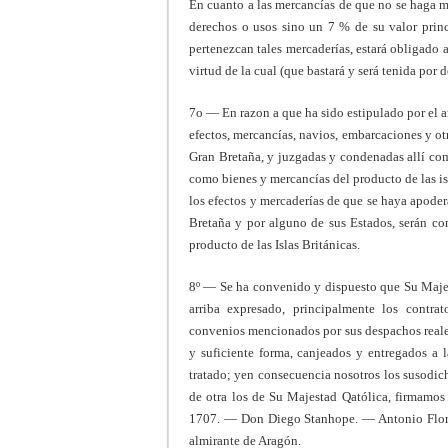
En cuanto a las mercancías de que no se haga men
derechos o usos sino un 7 % de su valor princi
pertenezcan tales mercaderías, estará obligado 
virtud de la cual (que bastará y será tenida por
7o — En razon a que ha sido estipulado por el a
efectos, mercancías, navios, embarcaciones y ot
Gran Bretaña, y juzgadas y condenadas allí com
como bienes y mercancías del producto de las is
los efectos y mercaderías de que se haya apode
Bretaña y por alguno de sus Estados, serán co
producto de las Islas Británicas.
8º — Se ha convenido y dispuesto que Su Majest
arriba expresado, principalmente los contrat
convenios mencionados por sus despachos reales,
y suficiente forma, canjeados y entregados a 
tratado; yen consecuencia nosotros los susodich
de otra los de Su Majestad Qatólica, firmamos 
1707. — Don Diego Stanhope. — Antonio Floria
almirante de Aragón.