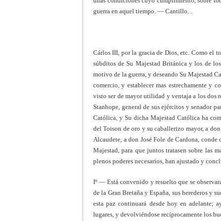
unas condiciones cuyo cumplimiento, sobre todo
guerra en aquel tiempo. — Cantillo. .
Cárlos III, por la gracia de Dios, etc. Como el
súbditos de Su Majestad Británica y los de lo
motivo de la guerra, y deseando Su Majestad Cat
comercio, y establecer mas estrechamente y c
visto ser de mayor utilidad y ventaja a los do
Stanhope, general de sus ejércitos y senador p
Católica, y Su dicha Majestad Católica ha com
del Toison de oro y su caballerizo mayor, a do
Alcaudete, a don José Fole de Cardona, conde 
Majestad, para que juntos tratasen sobre las m
plenos poderes necesarios, han ajustado y conclu
Iº — Está convenido y resuelto que se observará
de la Gran Bretaña y España, sus herederos y su
esta paz continuará desde hoy en adelante; a
lugares, y devolviéndose recíprocamente los bu