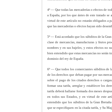
4º — Que todas las mercaderías o efectos de tod
a España, por los que ántes de este tratado se
virtud de este artículo no estarán obligados a 
que las mercaderías o efectos hayan sido desem
5º — Está acordado que los súbditos de la Gran
clase de mercancías, manufacturas y frutos pr
nombres y en sus bajeles; y estos efectos no s
bien entendido que estas mercancías no serán tra
dominio del rey de España.
6º — Que todos los comerciantes súbditos de 
de los derechos que deban pagar por sus mercad
sobre el pago de los citados derechos o carga
formar una tarifa, arreglar y establecer los d
tarifa deberá hallarse formada dos meses despue
en todos sus Estados, y en virtud de este art
entendido que los súbditos de la Gran Bretaña
que se especifiquen en la citada tarifa, y Su Ma