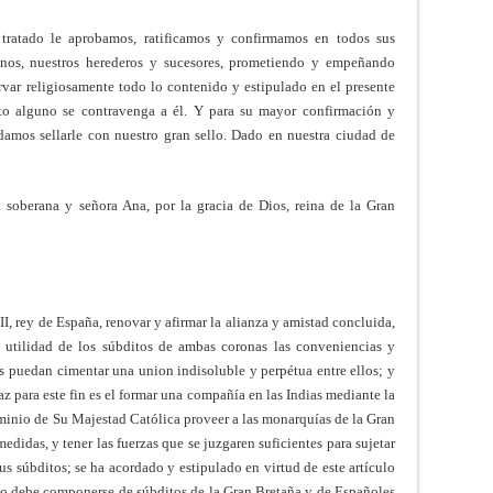
tratado le aprobamos, ratificamos y confirmamos en todos sus
 nos, nuestros herederos y sucesores, prometiendo y empeñando
ervar religiosamente todo lo contenido y estipulado en el presente
exto alguno se contravenga a él. Y para su mayor confirmación y
amos sellarle con nuestro gran sello. Dado en nuestra ciudad de
a soberana y señora Ana, por la gracia de Dios, reina de la Gran
II, rey de España, renovar y afirmar la alianza y amistad concluida,
utilidad de los súbditos de ambas coronas las conveniencias y
es puedan cimentar una union indisoluble y perpétua entre ellos; y
 para este fin es el formar una compañía en las Indias mediante la
ominio de Su Majestad Católica proveer a las monarquías de la Gran
didas, y tener las fuerzas que se juzgaren suficientes para sujetar
us súbditos; se ha acordado y estipulado en virtud de este artículo
io debe componerse de súbditos de la Gran Bretaña y de Españoles