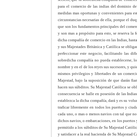
para el comercio de las indias del dominio de
medidas mas oportunas y convenientes para este
circunstancias necesarias de ella, porque el du
que son los fundamentos principales del comer
y son mas a propósito para esto, se reserva la f
dicha compañía de comercio en las Indias, hast
y sus Majestades Británica y Católica se oblig
perfeccionar este negocio, facilitando las d
sobredicha compañía no pueda establecerse, lo
nombre y en el de los reyes sus sucesores, y qu
mismos privilegios y libertades de un comerci
Majestad, bajo la suposición de que darán fia
hacen sus súbditos. Su Majestad Católica se obl
consecuencia se halle en posesión de las Indias
establezca la dicha compañía, dará y es su volu
traficar libremente en todos los puertos y ciu
cada uno, o mas o menos navios con tal que no 
dichos navios, o embarcaciones, en los puertos
permitido a los súbditos de Su Majestad Católica
y satisfacer a la real hacienda de Su Majestad