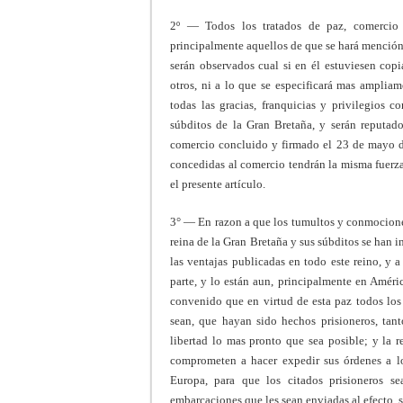
2º — Todos los tratados de paz, comercio 
principalmente aquellos de que se hará mención
serán observados cual si en él estuviesen copi
otros, ni a lo que se especificará mas amplia
todas las gracias, franquicias y privilegios c
súbditos de la Gran Bretaña, y serán reputad
comercio concluido y firmado el 23 de mayo de
concedidas al comercio tendrán la misma fuerza
el presente artículo.
3° — En razon a que los tumultos y conmociones
reina de la Gran Bretaña y sus súbditos se han i
las ventajas publicadas en todo este reino, y 
parte, y lo están aun, principalmente en Améri
convenido que en virtud de esta paz todos los
sean, que hayan sido hechos prisioneros, tan
libertad lo mas pronto que sea posible; y la 
comprometen a hacer expedir sus órdenes a los
Europa, para que los citados prisioneros s
embarcaciones que les sean enviadas al efecto, 