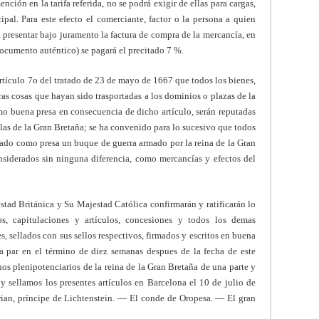
ción en la tarifa referida, no se podrá exigir de ellas para cargas,
pal. Para este efecto el comerciante, factor o la persona a quien
a presentar bajo juramento la factura de compra de la mercancía, en
 documento auténtico) se pagará el precitado 7 %.
rtículo 7o del tratado de 23 de mayo de 1667 que todos los bienes,
ras cosas que hayan sido trasportadas a los dominios o plazas de la
o buena presa en consecuencia de dicho artículo, serán reputadas
las de la Gran Bretaña; se ha convenido para lo sucesivo que todos
rado como presa un buque de guerra armado por la reina de la Gran
nsiderados sin ninguna diferencia, como mercancías y efectos del
ad Británica y Su Majestad Católica confirmarán y ratificarán lo
os, capitulaciones y artículos, concesiones y todos los demas
 sellados con sus sellos respectivos, firmados y escritos en buena
la par en el término de diez semanas despues de la fecha de este
os plenipotenciarios de la reina de la Gran Bretaña de una parte y
y sellamos los presentes artículos en Barcelona el 10 de julio de
n, príncipe de Lichtenstein. — El conde de Oropesa. — El gran