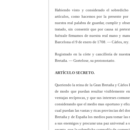
Habiendo visto y considerado el sobredicho 
artículos, como hacemos por la presente por
nuestra real palabra de guardar, cumplir y obs
tratado, sin consentir que por causa ni pret
fuérzale firmamos de nuestra real mano y mand
Barcelona el 9 de enero de 1708. — Cárlos, rey.
Registrado en la córte y cancillería de nuestr
Bretaña. — Gortelose, su protonotario.
ARTÍCULO SECRETO.
Queriendo la reina de la Gran Bretaña y Cárlos I
de modo que puedan resultar visiblemente en 
ventajas recíprocas, y que sus intereses comun
considerando que el medio mas oportuno y eficaz
cual puedan las vastas y ricas provincias del d
Bretaña y de España los medios para tomar las me
a sus enemigos y procurar una paz universal a s
secreto, que la sobredicha compañía de comerc