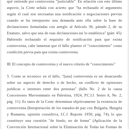
qué entiende por controversia “justiciable”. En relación con este último
aspecto, la Corte señala con acierto que “ha rechazado el argumento
según el cual son necesarias una notificación o negociaciones previas
cuando se ha interpuesto una demanda ante ella sobre la base de
declaraciones formuladas con arreglo al Artículo 36, párrafo 2, de su
Estatuto, salvo que una de esas declaraciones así lo establezca” (párr. 45).
Habiendo rechazado el requisito de notificación para que exista
controversia, cabe lamentar que el fallo plantee el “conocimiento” como
condición previa para que exista controversia.
III. El concepto de controversia y el nuevo criterio de “conocimiento”
5. Como se reconoce en el fallo, “[una] controversia es un desacuerdo
sobre un aspecto de derecho o de hecho, un conflicto de opiniones
jurídicas o intereses entre dos personas” (fallo No. 2 de la causa
Concesiones Mavrommatis en Palestina, 1924, P.C.I.J. Series A, No. 2,
pág. 11). Es tarea de la Corte determinar objetivamente la existencia de
controversia (Interpretación de los tratados de paz con Bulgaria, Hungría
y Rumania, opinión consultiva, I.C.J. Reports 1950, pág. 74), lo que
constituye una cuestión “de fondo, no de forma” (Aplicación de la
Convención Internacional sobre la Eliminación de Todas las Formas de