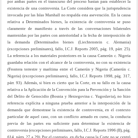
por ambas partes en el transcurso del proceso bastan para establecer la
existencia de una controversia. La Corte considera que la jurisprudencia
invocada por las Islas Marshall no respalda esta aseveración. En la causa
relativa a Determinados bienes, la existencia de controversia se puso
claramente de manifiesto a través de las conversaciones bilaterales
mantenidas por las partes con anterioridad a la fecha de interposición de
la demanda (Determinados bienes (Liechtenstein c. Alemania)
(excepciones preliminares), fallo, I.C.J. Reports 2005, pág. 19, párr. 25).
La referencia a los materiales posteriores en la causa Camerún c. Nigeria
guardaba relación con el alcance de la controversia, no con su existencia
(Frontera terrestre y marítima entre el Camerún y Nigeria (Camerún c.
Nigeria) (excepciones preliminares), fallo, I.C.J. Reports 1998, pág. 317,
párr. 93). Además, si bien es cierto que la Corte, en su fallo en la causa
relativa a la Aplicación de la Convención para la Prevención y la Sanción
del Delito de Genocidio (Bosnia y Herzegovina c. Yugoslavia), no hizo
referencia explícita a ninguna prueba anterior a la interposición de la
demanda que demostrase la existencia de controversia, en el contexto
particular de aquel caso, con un conflicto armado en curso, la conducta
previa de las partes era suficiente para determinar la existencia de
controversia (excepciones preliminares, fallo, I.C.J. Reports 1996 (II), pág.
614, párrs. 27 a 29). Por el contrario, en dicha causa la Corte no se centró