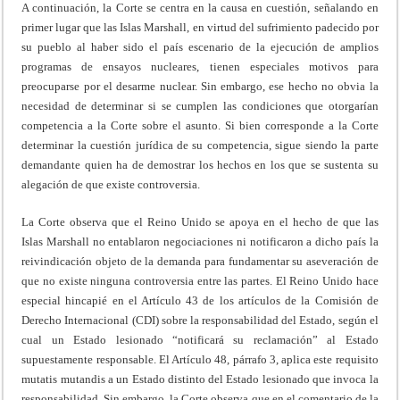
A continuación, la Corte se centra en la causa en cuestión, señalando en
primer lugar que las Islas Marshall, en virtud del sufrimiento padecido por
su pueblo al haber sido el país escenario de la ejecución de amplios
programas de ensayos nucleares, tienen especiales motivos para
preocuparse por el desarme nuclear. Sin embargo, ese hecho no obvia la
necesidad de determinar si se cumplen las condiciones que otorgarían
competencia a la Corte sobre el asunto. Si bien corresponde a la Corte
determinar la cuestión jurídica de su competencia, sigue siendo la parte
demandante quien ha de demostrar los hechos en los que se sustenta su
alegación de que existe controversia.
La Corte observa que el Reino Unido se apoya en el hecho de que las
Islas Marshall no entablaron negociaciones ni notificaron a dicho país la
reivindicación objeto de la demanda para fundamentar su aseveración de
que no existe ninguna controversia entre las partes. El Reino Unido hace
especial hincapié en el Artículo 43 de los artículos de la Comisión de
Derecho Internacional (CDI) sobre la responsabilidad del Estado, según el
cual un Estado lesionado “notificará su reclamación” al Estado
supuestamente responsable. El Artículo 48, párrafo 3, aplica este requisito
mutatis mutandis a un Estado distinto del Estado lesionado que invoca la
responsabilidad. Sin embargo, la Corte observa que en el comentario de la