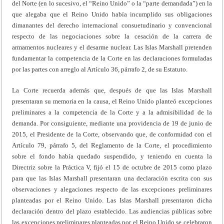
del Norte (en lo sucesivo, el “Reino Unido” o la “parte demandada”) en la
que alegaba que el Reino Unido había incumplido sus obligaciones
dimanantes del derecho internacional consuetudinario y convencional
respecto de las negociaciones sobre la cesación de la carrera de
armamentos nucleares y el desarme nuclear. Las Islas Marshall pretenden
fundamentar la competencia de la Corte en las declaraciones formuladas
por las partes con arreglo al Artículo 36, párrafo 2, de su Estatuto.
La Corte recuerda además que, después de que las Islas Marshall
presentaran su memoria en la causa, el Reino Unido planteó excepciones
preliminares a la competencia de la Corte y a la admisibilidad de la
demanda. Por consiguiente, mediante una providencia de 19 de junio de
2015, el Presidente de la Corte, observando que, de conformidad con el
Artículo 79, párrafo 5, del Reglamento de la Corte, el procedimiento
sobre el fondo había quedado suspendido, y teniendo en cuenta la
Directriz sobre la Práctica V, fijó el 15 de octubre de 2015 como plazo
para que las Islas Marshall presentaran una declaración escrita con sus
observaciones y alegaciones respecto de las excepciones preliminares
planteadas por el Reino Unido. Las Islas Marshall presentaron dicha
declaración dentro del plazo establecido. Las audiencias públicas sobre
las excepciones preliminares planteadas por el Reino Unido se celebraron