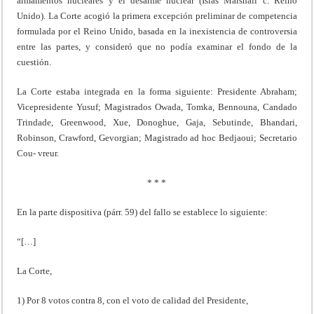
armamentos nucleares y el desarme nuclear (Islas Marshall c. Reino
Unido). La Corte acogió la primera excepción preliminar de competencia
formulada por el Reino Unido, basada en la inexistencia de controversia
entre las partes, y consideró que no podía examinar el fondo de la
cuestión.
La Corte estaba integrada en la forma siguiente: Presidente Abraham;
Vicepresidente Yusuf; Magistrados Owada, Tomka, Bennouna, Candado
Trindade, Greenwood, Xue, Donoghue, Gaja, Sebutinde, Bhandari,
Robinson, Crawford, Gevorgian; Magistrado ad hoc Bedjaoui; Secretario
Cou- vreur.
* * *
En la parte dispositiva (párr. 59) del fallo se establece lo siguiente:
“[…]
La Corte,
1) Por 8 votos contra 8, con el voto de calidad del Presidente,