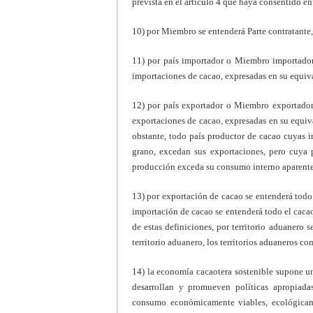
prevista en el artículo 4 que haya consentido e
10) por Miembro se entenderá Parte contratante,
11) por país importador o Miembro importador
importaciones de cacao, expresadas en su equiv
12) por país exportador o Miembro exportador
exportaciones de cacao, expresadas en su equiv
obstante, todo país productor de cacao cuyas 
grano, excedan sus exportaciones, pero cuya
producción exceda su consumo interno aparente d
13) por exportación de cacao se entenderá todo 
importación de cacao se entenderá todo el cacao 
de estas definiciones, por territorio aduaner
territorio aduanero, los territorios aduaneros 
14) la economía cacaotera sostenible supone un
desarrollan y promueven políticas apropiada
consumo económicamente viables, ecológicame