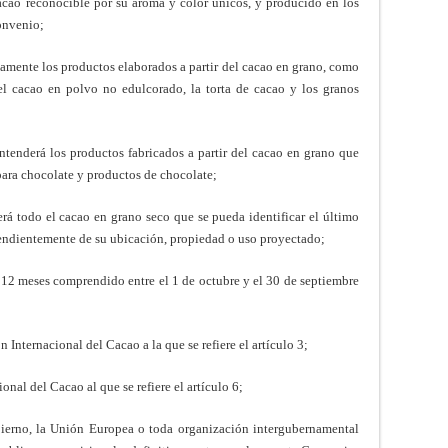
acao reconocible por su aroma y color únicos, y producido en los
onvenio;
vamente los productos elaborados a partir del cacao en grano, como
 el cacao en polvo no edulcorado, la torta de cacao y los granos
ntenderá los productos fabricados a partir del cacao en grano que
ara chocolate y productos de chocolate;
erá todo el cacao en grano seco que se pueda identificar el último
pendientemente de su ubicación, propiedad o uso proyectado;
e 12 meses comprendido entre el 1 de octubre y el 30 de septiembre
 Internacional del Cacao a la que se refiere el artículo 3;
nal del Cacao al que se refiere el artículo 6;
bierno, la Unión Europea o toda organización intergubernamental