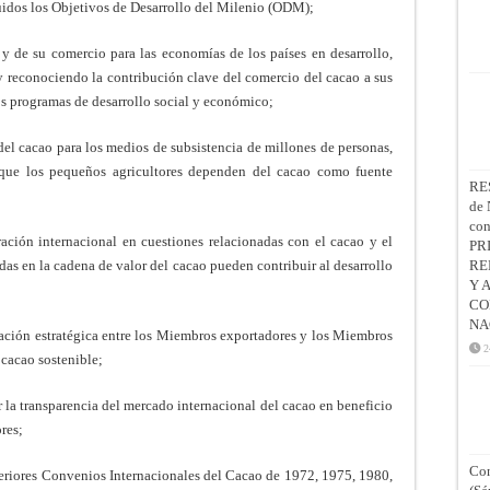
luidos los Objetivos de Desarrollo del Milenio (ODM);
e su comercio para las economías de los países en desarrollo,
y reconociendo la contribución clave del comercio del cacao a sus
os programas de desarrollo social y económico;
 cacao para los medios de subsistencia de millones de personas,
 que los pequeños agricultores dependen del cacao como fuente
RE
de 
co
ón internacional en cuestiones relacionadas con el cacao y el
PR
adas en la cadena de valor del cacao pueden contribuir al desarrollo
RE
Y 
CO
NA
ión estratégica entre los Miembros exportadores y los Miembros
2
 cacao sostenible;
a transparencia del mercado internacional del cacao en beneficio
res;
Con
iores Convenios Internacionales del Cacao de 1972, 1975, 1980,