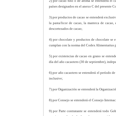
2) por cacao fino o de aroma se entenderá el c
países designados en el anexo C del presente C
3) por productos de cacao se entenderá exclusi
la pasta/licor de cacao, la manteca de cacao,
descortezados de cacao;
4) por chocolate y productos de chocolate se e
cumplan con la norma del Codex Alimentarius p
5) por existencias de cacao en grano se entend
día del año cacaotero (30 de septiembre), inde
6) por año cacaotero se entenderá el período d
inclusive;
7) por Organización se entenderá la Organización
8) por Consejo se entenderá el Consejo Internacio
9) por Parte contratante se entenderá todo Go