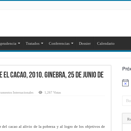
sprudencia
Tratados
Conferencias
Dossier
Calendario
Pró
el Cacao, 2010. Ginebra, 25 de junio de
Aviso
cumentos Internacionales
1,267 Vistas
Re
el cacao al alivio de la pobreza y al logro de los objetivos de