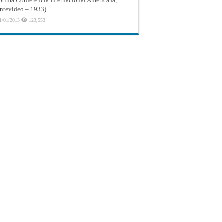
ptima Conferencia Internacional Americana,
tevideo – 1933)
1/01/2013
123,553