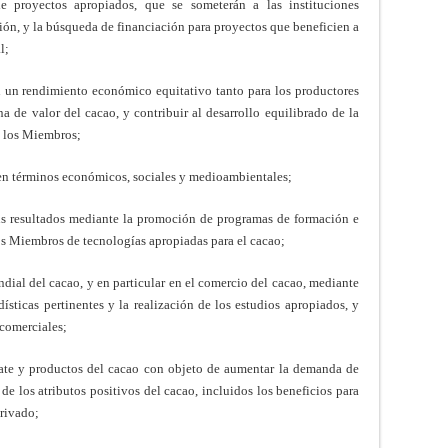
de proyectos apropiados, que se someterán a las instituciones
ción, y la búsqueda de financiación para proyectos que beneficien a
l;
n un rendimiento económico equitativo tanto para los productores
 de valor del cacao, y contribuir al desarrollo equilibrado de la
s los Miembros;
en términos económicos, sociales y medioambientales;
 sus resultados mediante la promoción de programas de formación e
los Miembros de tecnologías apropiadas para el cacao;
dial del cacao, y en particular en el comercio del cacao, mediante
adísticas pertinentes y la realización de los estudios apropiados, y
 comerciales;
te y productos del cacao con objeto de aumentar la demanda de
de los atributos positivos del cacao, incluidos los beneficios para
privado;