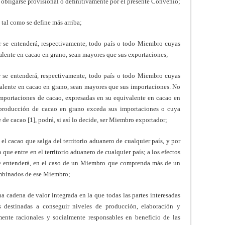
n obligarse provisional o definitivamente por el presente Convenio;
 tal como se define más arriba;
 se entenderá, respectivamente, todo país o todo Miembro cuyas
alente en cacao en grano, sean mayores que sus exportaciones;
 se entenderá, respectivamente, todo país o todo Miembro cuyas
alente en cacao en grano, sean mayores que sus importaciones. No
importaciones de cacao, expresadas en su equivalente en cacao en
 producción de cacao en grano exceda sus importaciones o cuya
e cacao [1], podrá, si así lo decide, ser Miembro exportador;
el cacao que salga del territorio aduanero de cualquier país, y por
que entre en el territorio aduanero de cualquier país; a los efectos
o se entenderá, en el caso de un Miembro que comprenda más de un
combinados de ese Miembro;
a cadena de valor integrada en la que todas las partes interesadas
s destinadas a conseguir niveles de producción, elaboración y
nte racionales y socialmente responsables en beneficio de las