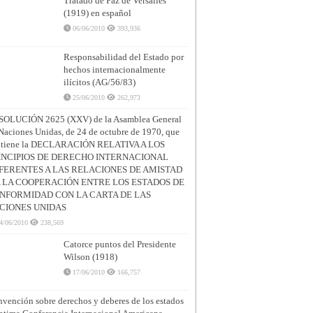
Tratado de Paz de Versalles
(1919) en español
06/06/2010
393,936
Responsabilidad del Estado por
hechos internacionalmente
ilícitos (AG/56/83)
25/06/2010
262,973
SOLUCIÓN 2625 (XXV) de la Asamblea General
Naciones Unidas, de 24 de octubre de 1970, que
ntiene la DECLARACIÓN RELATIVA A LOS
INCIPIOS DE DERECHO INTERNACIONAL
FERENTES A LAS RELACIONES DE AMISTAD
A LA COOPERACIÓN ENTRE LOS ESTADOS DE
NFORMIDAD CON LA CARTA DE LAS
CIONES UNIDAS
4/06/2010
238,569
Catorce puntos del Presidente
Wilson (1918)
17/06/2010
166,757
vención sobre derechos y deberes de los estados