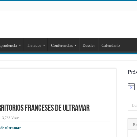
sprudencia
Tratados
Conferencias
Dossier
Calendario
Pró
Aviso
erritorios franceses de ultramar
3,783 Vistas
Re
s de ultramar