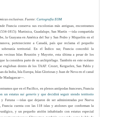
ómicas exclusivas. Fuente:
Cartografía EOM
de Francia conserva sus excolonias más antiguas, encontramos
 (1534-1815): Martinica, Guadalupe, San Martín —isla compartida
be, la Guayana en América del Sur y San Pedro y Miquelón en el
rranova, perteneciente a Canadá, país que reclama el pequeño
oberanía territorial. En el Índico sur, Francia concedió la
s vecinas Islas Reunión y Mayotte, esta última a pesar de los
ue la considera parte de su archipiélago. También en este océano
 se engloban dentro de los TAAF: Crozet, Kerguelen, San Pablo y
s da India, Isla Europa, Islas Gloriosas y Juan de Nova en el canal
 de Madagascar—.
ntramos que en el Pacífico, en plenos antípodas franceses, Francia
on un estatus
sui generis
y que decidirá seguir siendo territorio
 y Futuna —islas que dejaron de ser administradas por Nueva
 Francia cuenta con las 118 islas y atolones que conforman la
eurálgico, y un pequeño atolón inhabitado con estatus especial