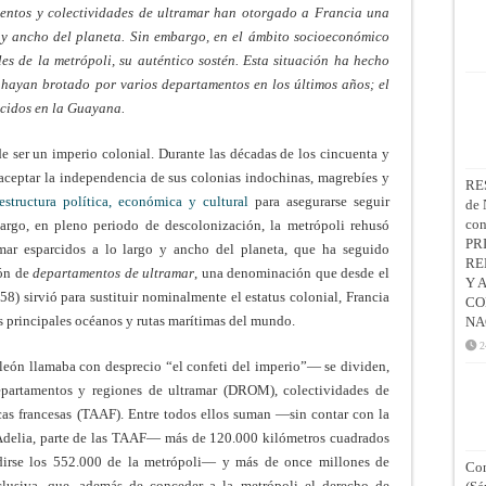
mentos y colectividades de ultramar han otorgado a Francia una
o y ancho del planeta. Sin embargo, en el ámbito socioeconómico
es de la metrópoli, su auténtico sostén. Esta situación ha hecho
 hayan brotado por varios departamentos en los últimos años; el
ecidos en la Guayana.
 ser un imperio colonial. Durante las décadas de los cincuenta y
aceptar la independencia de sus colonias indochinas, magrebíes y
RE
structura política, económica y cultural
para asegurarse seguir
de 
co
bargo, en pleno periodo de descolonización, la metrópoli rehusó
PR
ramar esparcidos a lo largo y ancho del planeta, que ha seguido
RE
ión de
departamentos de ultramar
, una denominación que desde el
Y 
) sirvió para sustituir nominalmente el estatus colonial, Francia
CO
os principales océanos y rutas marítimas del mundo.
NA
2
león llamaba con desprecio “el confeti del imperio”— se dividen,
epartamentos y regiones de ultramar (DROM), colectividades de
ticas francesas (TAAF). Entre todos ellos suman —sin contar con la
a Adelia, parte de las TAAF— más de 120.000 kilómetros cuadrados
adirse los 552.000 de la metrópoli— y más de once millones de
Con
lusiva, que, además de conceder a la metrópoli el derecho de