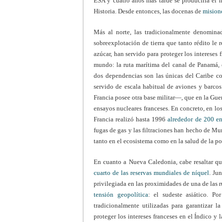
ESA y cuatro años más tarde se produciría el h
Historia. Desde entonces, las docenas de
mision
Más al norte, las tradicionalmente denominada
sobreexplotación de tierra que tanto rédito le
azúcar, han servido para proteger los intereses
mundo: la ruta marítima del canal de Panamá, e
dos dependencias son las únicas del Caribe c
servido de escala habitual de aviones y barcos
Francia posee otra base militar—, que en la Guer
ensayos nucleares franceses. En concreto, en l
Francia realizó hasta 1996
alrededor de 200 en
fugas de gas y las filtraciones han hecho de Mu
tanto en el ecosistema como en la salud de la po
En cuanto a Nueva Caledonia, cabe resaltar qu
cuarto de las reservas mundiales de níquel
. Ju
privilegiada en las proximidades de una de las 
tensión geopolítica
: el sudeste asiático. Po
tradicionalmente utilizadas para garantizar 
proteger los intereses franceses en el Índico y l