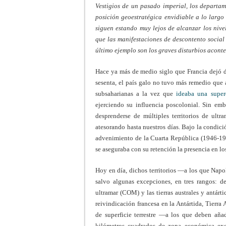
Vestigios de un pasado imperial, los departa
posición geoestratégica envidiable a lo larg
siguen estando muy lejos de alcanzar los nivel
que las manifestaciones de descontento social
último ejemplo son los graves disturbios acont
Hace ya más de medio siglo que Francia dejó de
sesenta, el país galo no tuvo más remedio que 
subsaharianas a la vez que
ideaba una supere
ejerciendo su influencia poscolonial. Sin em
desprenderse de múltiples territorios de ult
atesorando hasta nuestros días. Bajo la condic
advenimiento de la Cuarta República (1946-1958
se aseguraba con su retención la presencia en l
Hoy en día, dichos territorios —a los que Napo
salvo algunas excepciones, en tres rangos: d
ultramar (COM) y las tierras australes y antár
reivindicación francesa en la Antártida, Tierr
de superficie terrestre —a los que deben añ
kilómetros cuadrados de zona económica exc