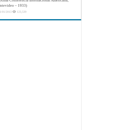
ptima Conferencia Internacional Americana,
tevideo – 1933)
1/01/2013
123,539