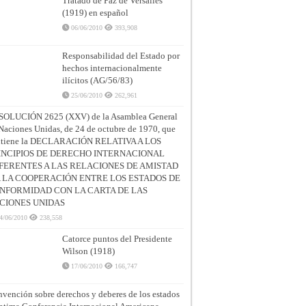
Tratado de Paz de Versalles
(1919) en español
06/06/2010
393,908
Responsabilidad del Estado por
hechos internacionalmente
ilícitos (AG/56/83)
25/06/2010
262,961
SOLUCIÓN 2625 (XXV) de la Asamblea General
Naciones Unidas, de 24 de octubre de 1970, que
ntiene la DECLARACIÓN RELATIVA A LOS
INCIPIOS DE DERECHO INTERNACIONAL
FERENTES A LAS RELACIONES DE AMISTAD
A LA COOPERACIÓN ENTRE LOS ESTADOS DE
NFORMIDAD CON LA CARTA DE LAS
CIONES UNIDAS
4/06/2010
238,558
Catorce puntos del Presidente
Wilson (1918)
17/06/2010
166,747
vención sobre derechos y deberes de los estados