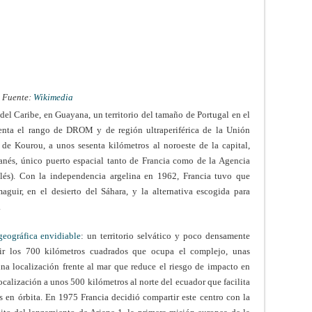
. Fuente:
Wikimedia
del Caribe, en Guayana, un territorio del tamaño de Portugal en el
enta el rango de DROM y de región ultraperiférica de la Unión
de Kourou, a unos sesenta kilómetros al noroeste de la capital,
anés, único puerto espacial tanto de Francia como de la Agencia
lés). Con la independencia argelina en 1962, Francia tuvo que
guir, en el desierto del Sáhara, y la alternativa escogida para
.
geográfica envidiable
: un territorio selvático y poco densamente
uir los 700 kilómetros cuadrados que ocupa el complejo, unas
una localización frente al mar que reduce el riesgo de impacto en
ocalización a unos 500 kilómetros al norte del ecuador que facilita
 en órbita. En 1975 Francia decidió compartir este centro con la