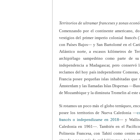
Territorios de ultramar franceses y zonas econ
Comenzando por el continente americano, don
vestigios del primer imperio colonial francés
con Países Bajos— y San Bartolomé en el Cari
Atlántico norte, a escasos kilómetros de Te
archipiélago sampedrino como parte de su s
independencia a Madagascar, pero conservó la
reclamos del hoy país independiente Comoras, q
Francia posee pequeñas islas inhabitadas que
Ámsterdam y las llamadas Islas Dispersas —Bassa
de Mozambique y la diminuta Tromelin al este
Si rotamos un poco más el globo terráqueo, enco
posee los territorios de Nueva Caledonia —
c
francés o independizarse en 2018
— y Wallis
Caledonia en 1961—. También en el Pacífico,
Polinesia Francesa, con Tahití como centro n