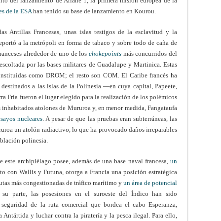
ito del lanzamiento de Ariane 1, la primera misión europea de la
es de la ESA
han tenido su base de lanzamiento en Kourou.
s Antillas Francesas, unas islas testigos de la esclavitud y la
 reportó a la metrópoli en forma de tabaco y sobre todo de caña de
 franceses alrededor de uno de los
chokepoints
más concurridos del
scoltada por las bases militares de Guadalupe y Martinica. Estas
onstituidas como DROM; el resto son COM. El Caribe francés ha
 destinados a las islas de la Polinesia —en cuya capital, Papeete,
ra Fría fueron el lugar elegido para la realización de los polémicos
os inhabitados atolones de Mururoa y, en menor medida, Fangataufa
sayos nucleares
. A pesar de que las pruebas eran subterráneas, las
ruroa un atolón radiactivo, lo que ha provocado daños irreparables
blación polinesia.
e este archipiélago posee, además de una base naval francesa,
un
nto con Wallis y Futuna, otorga a Francia una posición estratégica
rutas más congestionadas de tráfico marítimo y
un área de potencial
r su parte, las posesiones en el suroeste del Índico han sido
la seguridad de la ruta comercial que bordea el cabo Esperanza,
a Antártida y luchar contra la piratería y la pesca ilegal. Para ello,