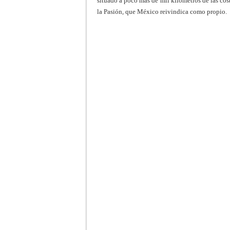
situado a poco más de mil kilómetros de las co
la Pasión, que México reivindica como propio.