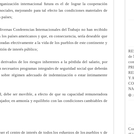
ganización internacional fu­tura es el de lograr la cooperación
sociales, mejorando para tal efecto las condiciones materiales de
s países;
versas Conferencias Inter­nacionales del Trabajo no han recibido
s los países americanos y que, en consecuencia, sería deseable que
oradas efectivamente a la vida de los pueblos de este continente y
ión de interés público;
RE
de 
erivados de los riesgos inherentes a la pérdida del salario, por
co
PR
on necesarios programas integrales de seguridad social que deberán
RE
y sobre régimen adecuado de indemnización o estar íntimamente
Y 
CO
NA
ad, debe ser movible, a efecto de que su capacidad remuneradora
2
bajador, en armonía y equilibrio con las condiciones cambiables de
Con
er el centro de interés de todos los esfuerzos de los pueblos y de