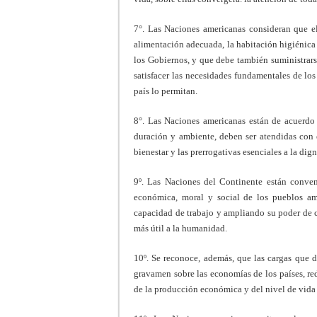
7°. Las Naciones americanas consideran que el
alimentación adecuada, la habitación higiénica
los Gobiernos, y que debe también suministrars
satisfacer las necesidades funda­mentales de lo
país lo permitan.
8°. Las Naciones americanas están de acuerdo 
duración y ambiente, deben ser atendidas con 
bienestar y las prerrogativas esenciales a la di
9º. Las Naciones del Continente están conven
económica, moral y social de los pueblos a
capacidad de trabajo y ampliando su poder de c
más útil a la humanidad.
10º. Se reconoce, además, que las cargas que d
gravamen sobre las economías de los países, re
de la producción económica y del nivel de vida 