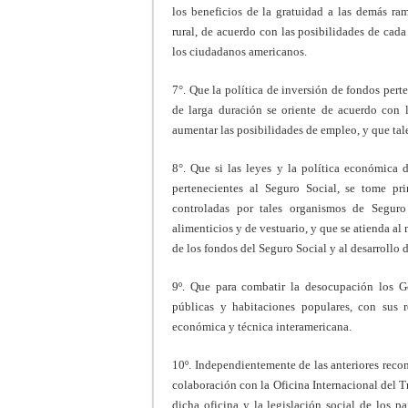
los beneficios de la gratuidad a las demás ram
rural, de acuerdo con las posibilidades de cad
los ciudadanos americanos.
7°. Que la política de inversión de fondos per
de larga duración se oriente de acuerdo con 
aumentar las posibilidades de empleo, y que tale
8°. Que si las leyes y la política económica d
pertenecientes al Seguro Social, se tome pr
controladas por tales organismos de Seguro 
alimenticios y de vestuario, y que se atienda a
de los fondos del Seguro Social y al desarrollo 
9º. Que para combatir la desocupación los G
públicas y habitaciones populares, con sus r
económica y técnica interamericana.
10º. Independientemente de las anteriores reco
colaboración con la Oficina Interna­cional del
dicha oficina y la legislación social de los p