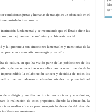
(Sé
Mon
2
tar condiciones justas y humanas de trabajo, es un obstáculo en el
ir ese postulado inexcusable.
a institución fundamental y se recomienda que el Estado dicte las
 moral, su mejoramiento económico y su bienestar social.
ad y la ignorancia son situaciones lamentables y transitorias de la
 comprometen a combatir con energía y decisión.
lta de cultura, en que ha vivido parte de las poblaciones de los
ativos, deben ser vencidas o resueltas para la rehabilitación de la
 imprescindible la colabora­ción sincera y decidida de todos los
quéllos que han alcanzado elevados niveles de potencialidad
 debe dirigir y auxiliar las iniciativas sociales y económicas,
para la realización de estos propósitos. Siendo la educación, la
 sociales medios eficaces para conseguir la elevación del nivel de
as las Naciones americanas.