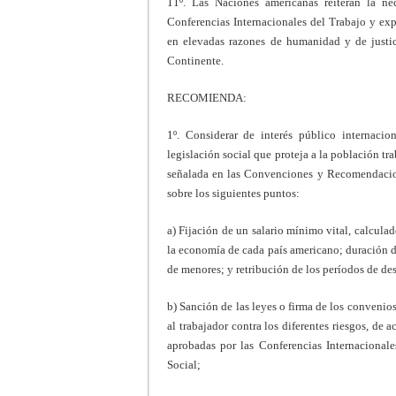
11º. Las Naciones americanas reiteran la nec
Conferencias Internacionales del Trabajo y exp
en ele­vadas razones de humanidad y de justic
Continente.
RECOMIENDA:
1º. Considerar de interés público internacio
legislación social que proteja a la población tra
señalada en las Convenciones y Recomendacion
sobre los siguientes puntos:
a) Fijación de un salario mínimo vital, calculad
la economía de cada país americano; duración d
de menores; y retribución de los períodos de de
b) Sanción de las leyes o firma de los convenio
al trabajador contra los diferentes riesgos, de 
aprobadas por las Conferencias Internacional
Social;