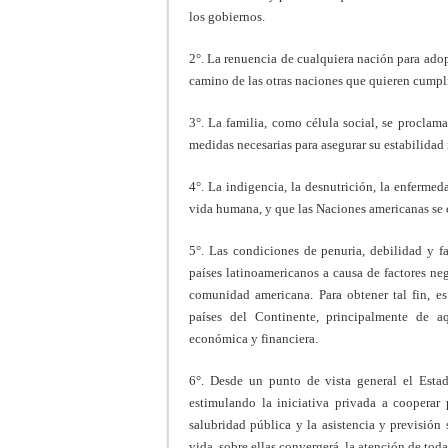
los gobiernos.
2°. La renuencia de cualquiera nación para adop
camino de las otras naciones que quieren cumpl
3°. La familia, como célula social, se proclam
medidas necesarias para asegurar su estabilidad
4°. La indigencia, la desnutrición, la enfermed
vida humana, y que las Naciones americanas se
5°. Las condiciones de penuria, debilidad y fa
países latinoamericanos a causa de factores neg
comunidad americana. Para obtener tal fin, es
países del Continente, principalmente de a
económica y financiera.
6°. Desde un punto de vista general el Estado
estimulando la iniciativa privada a cooperar 
salubridad pública y la asistencia y previsión
vida, sobre ellas convergerá. la atención de tod