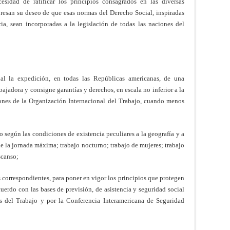
esidad de ratificar los principios consagrados en las diversas
resan su deseo de que esas normas del Derecho Social, inspiradas
ia, sean incorporadas a la legislación de todas las naciones del
nal la expedición, en todas las Repúblicas americanas, de una
bajadora y consigne garantías y derechos, en escala no inferior a la
es de la Organización Internacional del Trabajo, cuando menos
o según las condiciones de existencia peculiares a la geografía y a
e la jornada máxima; trabajo nocturno; trabajo de mujeres; trabajo
scanso;
s correspondientes, para poner en vigor los principios que protegen
acuerdo con las bases de previsión, de asistencia y seguridad social
es del Trabajo y por la Conferencia Interamericana de Seguridad