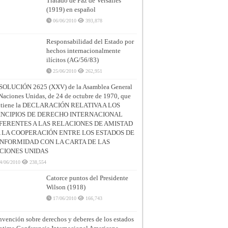
Tratado de Paz de Versalles
(1919) en español
06/06/2010
393,878
Responsabilidad del Estado por
hechos internacionalmente
ilícitos (AG/56/83)
25/06/2010
262,951
SOLUCIÓN 2625 (XXV) de la Asamblea General
Naciones Unidas, de 24 de octubre de 1970, que
ntiene la DECLARACIÓN RELATIVA A LOS
INCIPIOS DE DERECHO INTERNACIONAL
FERENTES A LAS RELACIONES DE AMISTAD
A LA COOPERACIÓN ENTRE LOS ESTADOS DE
NFORMIDAD CON LA CARTA DE LAS
CIONES UNIDAS
4/06/2010
238,554
Catorce puntos del Presidente
Wilson (1918)
17/06/2010
166,743
vención sobre derechos y deberes de los estados