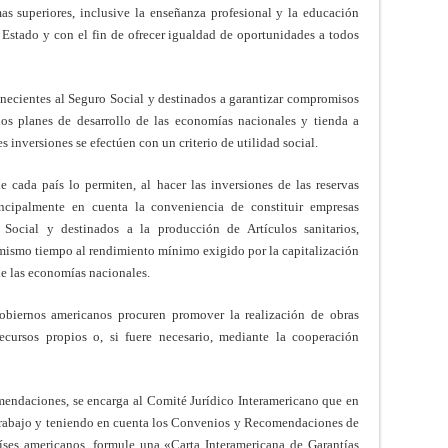
as superiores, inclusive la enseñanza profesional y la educación
a Estado y con el fin de ofrecer igualdad de oportunidades a todos
tenecientes al Seguro Social y destinados a garantizar compromisos
los planes de desarrollo de las economías nacionales y tienda a
s inversiones se efectúen con un criterio de utilidad social.
e cada país lo permiten, al hacer las inversiones de las reservas
incipalmente en cuenta la conveniencia de constituir empresas
Social y destinados a la producción de Artículos sanitarios,
l mismo tiempo al rendimiento mínimo exigido por la capitalización
de las economías nacionales.
obiernos americanos procuren promover la realización de obras
ecursos propios o, si fuere necesario, mediante la cooperación
mendaciones, se encarga al Comité Jurídico Interamericano que en
 Trabajo y teniendo en cuenta los Convenios y Recomendaciones de
aíses americanos, formule una «Carta Interamericana de Garantías