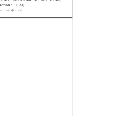
ptima Conferencia Internacional Americana,
tevideo – 1933)
1/01/2013
123,531