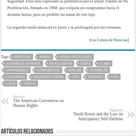
Seguridad. Ellos han expresado su preferencia por el actual Tratado de No
Proliferación, firmado en 1968, que estipula un compromiso hacia el
desarme futuro, pero no prohíbe las armas de este tipo.
La segunda ronda arrancará en junio y se prolongará por tres semanas.
[via
Centro de Noticias
]
Tags
APERTURA
ARMAS
ARMAS NUCLEARES
ASAMBLEA GENERAL
BANGLADESH
CHINA
CLARO
COMPROMISO
CONFERENCIA
DIPLOM
GUERRA FR
LAS ARMAS
NACIONES UNIDAS
ONU
TRATADO
UNA
UNOS
VIRTUD
Anterior
The American Convention on
Human Rights
Siguiente
North Korea and the Law on
Anticipatory Self-Defense
Artículos Relacionados