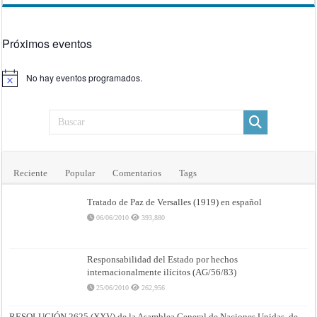
Próximos eventos
No hay eventos programados.
Aviso
Reciente
Popular
Comentarios
Tags
Tratado de Paz de Versalles (1919) en español
06/06/2010
393,880
Responsabilidad del Estado por hechos
internacionalmente ilícitos (AG/56/83)
25/06/2010
262,956
RESOLUCIÓN 2625 (XXV) de la Asamblea General de Naciones Unidas, de