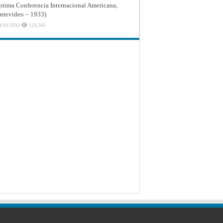
ptima Conferencia Internacional Americana,
tevideo – 1933)
1/01/2013
123,543