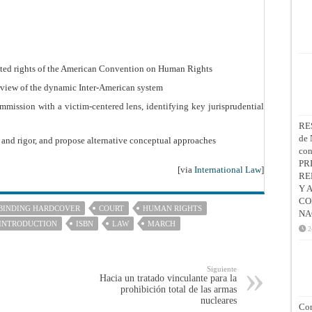
lected rights of the American Convention on Human Rights
erview of the dynamic Inter-American system
mission with a victim-centered lens, identifying key jurisprudential
RE
de 
y and rigor, and propose alternative conceptual approaches
co
PR
[via
International Law
]
RE
Y 
CO
BINDING HARDCOVER
COURT
HUMAN RIGHTS
NA
INTRODUCTION
ISBN
LAW
MARCH
2
Siguiente
Hacia un tratado vinculante para la
prohibición total de las armas
nucleares
Con