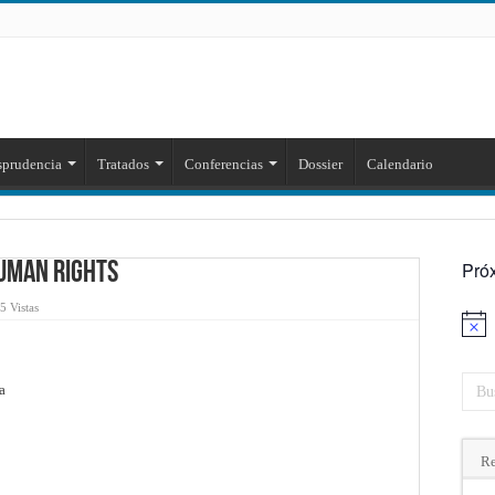
sprudencia
Tratados
Conferencias
Dossier
Calendario
Pró
uman Rights
5 Vistas
Aviso
a
Re