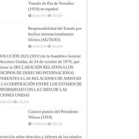
Tratado de Paz de Versalles
(1919) en español
06/06/2010
393,920
Responsabilidad del Estado por
hechos internacionalmente
ilícitos (AG/56/83)
25/06/2010
262,964
SOLUCIÓN 2625 (XXV) de la Asamblea General
Naciones Unidas, de 24 de octubre de 1970, que
ntiene la DECLARACIÓN RELATIVA A LOS
INCIPIOS DE DERECHO INTERNACIONAL
FERENTES A LAS RELACIONES DE AMISTAD
A LA COOPERACIÓN ENTRE LOS ESTADOS DE
NFORMIDAD CON LA CARTA DE LAS
CIONES UNIDAS
4/06/2010
238,564
Catorce puntos del Presidente
Wilson (1918)
17/06/2010
166,749
vención sobre derechos y deberes de los estados