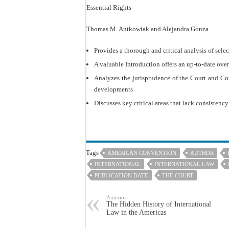
Essential Rights
Thomas M. Antkowiak and Alejandra Gonza
Provides a thorough and critical analysis of se
A valuable Introduction offers an up-to-date ov
Analyzes the jurisprudence of the Court and Com
developments
Discusses key critical areas that lack consistenc
Tags
AMERICAN CONVENTION
AUTHOR
INTERNATIONAL
INTERNATIONAL LAW
PUBLICATION DATE
THE COURT
Anterior
The Hidden History of International
Law in the Americas