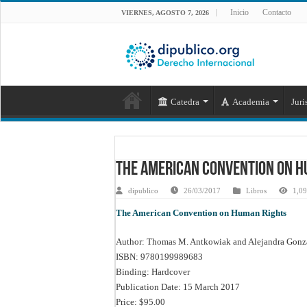
Inicio
Contacto
VIERNES, AGOSTO 7, 2026
Catedra
Academia
Juri
The American Convention on H
dipublico
26/03/2017
Libros
1,09
The American Convention on Human Rights
Author: Thomas M. Antkowiak and Alejandra Gonz
ISBN: 9780199989683
Binding: Hardcover
Publication Date: 15 March 2017
Price: $95.00