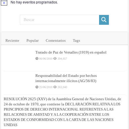
No hay eventos programados.
Aviso
Reciente
Popular
Comentarios
Tags
Tratado de Paz de Versalles (1919) en español
06/06/2010
394,057
Responsabilidad del Estado por hechos
internacionalmente ilícitos (AG/56/83)
25/06/2010
263,040
RESOLUCIÓN 2625 (XXV) de la Asamblea General de Naciones Unidas, de
24 de octubre de 1970, que contiene la DECLARACIÓN RELATIVA A LOS
PRINCIPIOS DE DERECHO INTERNACIONAL REFERENTES A LAS
RELACIONES DE AMISTAD Y A LA COOPERACIÓN ENTRE LOS
ESTADOS DE CONFORMIDAD CON LA CARTA DE LAS NACIONES
UNIDAS