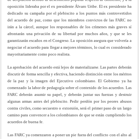
oposición lideraba por el ex presidente Álvaro Uribe. El ex presidente ha
dedicado su campaña por el plebiscito a los puntos más controvertidos
del acuerdo de paz, como que los miembros convictos de las FARC no
irán a la cárcel, aunque los responsables de los crímenes más graves sí
afrontarán una privación de su libertad por muchos años, y que se les
garantizarán escaños en el Congreso. La oposición asegura que volvería a
negociar el acuerdo para llegar a mejores términos, lo cual es considerado
mayoritariamente como poco realista.
La aprobación del acuerdo está lejos de materializarse. Las partes deberán
discutir de forma sencilla y efectiva, haciendo distinción entre los méritos
de la paz y la imagen del Ejecutivo colombiano. El Gobierno ya ha
comenzado la labor de pedagogía sobre el contenido de los acuerdos. Las
FARC deberán asumir su papel, y deberán juntar sus fuerzas y destruir
algunas armas antes del plebiscito. Pedir perdón por los peores abusos
contra civiles, como secuestro o extorsión, será el primer paso de un largo
camino para convencer a los colombianos de que se están cumpliendo los
acuerdos de buena fe.
Las FARC ya comenzaron a poner un pie fuera del conflicto con el alto al