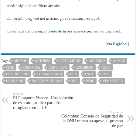
medio siglo de conflicto armado.
La versión original del artículo puede consultarse
aquí.
La entrada
Colombia, al borde de la paz
aparece primero en
Esglobal
.
[via
Esglobal
]
Tags
ABUSOS
ACTORES
ACTUALIDAD
ACUERDO
ARMAS
CESE
COLOMBIA
CONFLICTO
CONGRESO
CUBA
EL GOBIERNO
EL TERRITORIO
ELN
ESCA
FARC
LA MISIÓN
NACIONES UNIDAS
ONU
PERO
VENEZUELA
Anterior
El Pasaporte Nansen: Una solución
de estatuto jurídico para los
refugiados en la UE
Siguiente
Colombia: Consejo de Seguridad de
la ONU reitera su apoyo al proceso
de paz