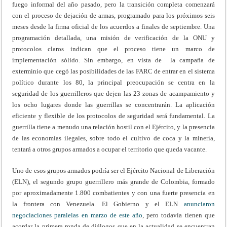
fuego informal del año pasado, pero la transición completa comenzará
con el proceso de dejación de armas, programado para los próximos seis
meses desde la firma oficial de los acuerdos a finales de septiembre. Una
programación detallada, una misión de verificación de la ONU y
protocolos claros indican que el proceso tiene un marco de
implementación sólido. Sin embargo, en vista de la campaña de
exterminio que cegó las posibilidades de las FARC de entrar en el sistema
político durante los 80, la principal preocupación se centra en la
seguridad de los guerrilleros que dejen las 23 zonas de acampamiento y
los ocho lugares donde las guerrillas se concentrarán. La aplicación
eficiente y flexible de los protocolos de seguridad será fundamental. La
guerrilla tiene a menudo una relación hostil con el Ejército, y la presencia
de las economías ilegales, sobre todo el cultivo de coca y la minería,
tentará a otros grupos armados a ocupar el territorio que queda vacante.
Uno de esos grupos armados podría ser el Ejército Nacional de Liberación
(ELN), el segundo grupo guerrillero más grande de Colombia, formado
por aproximadamente 1.800 combatientes y con una fuerte presencia en
la frontera con Venezuela. El Gobierno y el ELN
anunciaron
negociaciones paralelas en marzo de este año
, pero todavía tienen que
acordar la primera ronda de diálogos que en la actualidad se encuentran