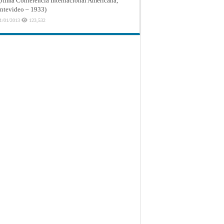
ptima Conferencia Internacional Americana,
tevideo – 1933)
1/01/2013
123,532