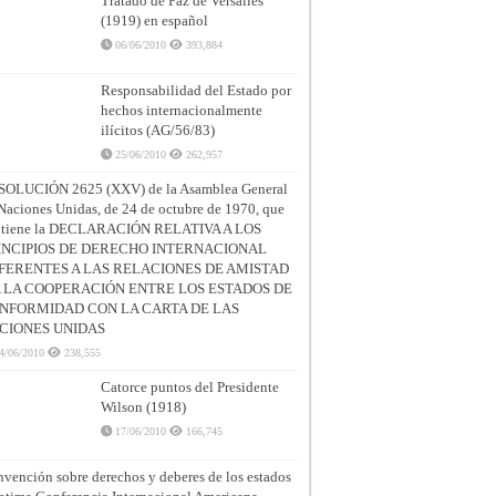
Tratado de Paz de Versalles
(1919) en español
06/06/2010
393,884
Responsabilidad del Estado por
hechos internacionalmente
ilícitos (AG/56/83)
25/06/2010
262,957
SOLUCIÓN 2625 (XXV) de la Asamblea General
Naciones Unidas, de 24 de octubre de 1970, que
ntiene la DECLARACIÓN RELATIVA A LOS
INCIPIOS DE DERECHO INTERNACIONAL
FERENTES A LAS RELACIONES DE AMISTAD
A LA COOPERACIÓN ENTRE LOS ESTADOS DE
NFORMIDAD CON LA CARTA DE LAS
CIONES UNIDAS
4/06/2010
238,555
Catorce puntos del Presidente
Wilson (1918)
17/06/2010
166,745
vención sobre derechos y deberes de los estados