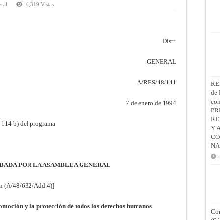
ral
6,319 Vistas
Distr.
GENERAL
A/RES/48/141
RE
de 
co
7 de enero de 1994
PR
RE
 114 b) del programa
Y 
CO
NA
2
BADA POR LA ASAMBLEA GENERAL
ón (A/48/632/Add.4)]
omoción y la protección de todos los derechos humanos
Con