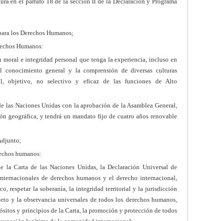
a en el párrafo 18 de la sección II de la Declaración y Programa
 para los Derechos Humanos;
erechos Humanos:
 moral e integridad personal que tenga la experiencia, incluso en
l conocimiento general y la comprensión de diversas culturas
l, objetivo, no selectivo y eficaz de las funciones de Alto
de las Naciones Unidas con la aprobación de la Asamblea General,
ón geográfica, y tendrá un mandato fijo de cuatro años renovable
Adjunto;
rechos humanos:
 la Carta de las Naciones Unidas, la Declaración Universal de
nternacionales de derechos humanos y el derecho internacional,
o, respetar la soberanía, la integridad territorial y la jurisdicción
peto y la observancia universales de todos los derechos humanos,
sitos y principios de la Carta, la promoción y protección de todos