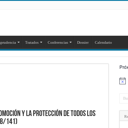
sprudencia
Tratados
Conferencias
Dossier
Calendario
Pró
Aviso
omoción y la protección de todos los
Re
8/141)