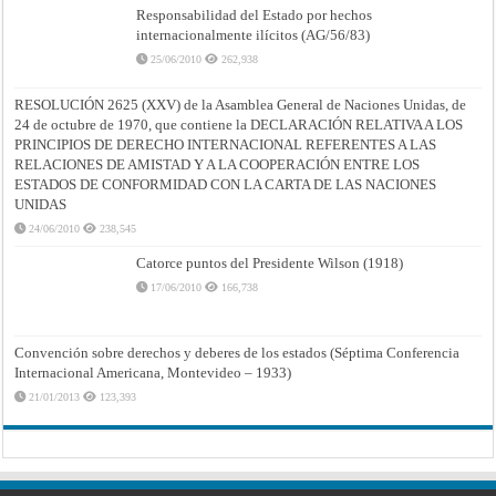
Responsabilidad del Estado por hechos
internacionalmente ilícitos (AG/56/83)
25/06/2010
262,938
RESOLUCIÓN 2625 (XXV) de la Asamblea General de Naciones Unidas, de
24 de octubre de 1970, que contiene la DECLARACIÓN RELATIVA A LOS
PRINCIPIOS DE DERECHO INTERNACIONAL REFERENTES A LAS
RELACIONES DE AMISTAD Y A LA COOPERACIÓN ENTRE LOS
ESTADOS DE CONFORMIDAD CON LA CARTA DE LAS NACIONES
UNIDAS
24/06/2010
238,545
Catorce puntos del Presidente Wilson (1918)
17/06/2010
166,738
Convención sobre derechos y deberes de los estados (Séptima Conferencia
Internacional Americana, Montevideo – 1933)
21/01/2013
123,393