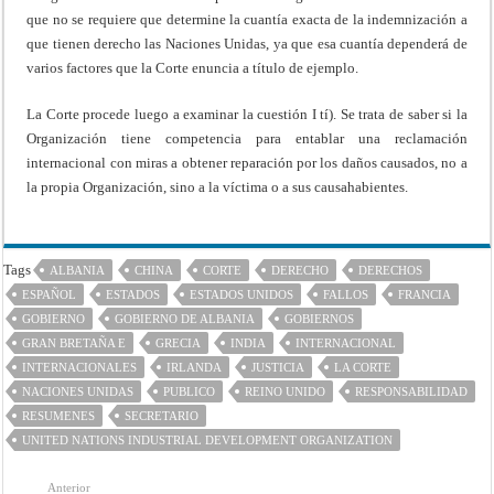
que no se requiere que determine la cuantía exacta de la indemnización a
que tienen derecho las Naciones Unidas, ya que esa cuantía dependerá de
varios factores que la Corte enuncia a título de ejemplo.
La Corte procede luego a examinar la cuestión I tí). Se trata de saber si la
Organización tiene competencia para entablar una reclamación
internacional con miras a obtener reparación por los daños causados, no a
la propia Organización, sino a la víctima o a sus causahabientes.
Tags
ALBANIA
CHINA
CORTE
DERECHO
DERECHOS
ESPAÑOL
ESTADOS
ESTADOS UNIDOS
FALLOS
FRANCIA
GOBIERNO
GOBIERNO DE ALBANIA
GOBIERNOS
GRAN BRETAÑA E
GRECIA
INDIA
INTERNACIONAL
INTERNACIONALES
IRLANDA
JUSTICIA
LA CORTE
NACIONES UNIDAS
PUBLICO
REINO UNIDO
RESPONSABILIDAD
RESUMENES
SECRETARIO
UNITED NATIONS INDUSTRIAL DEVELOPMENT ORGANIZATION
Anterior