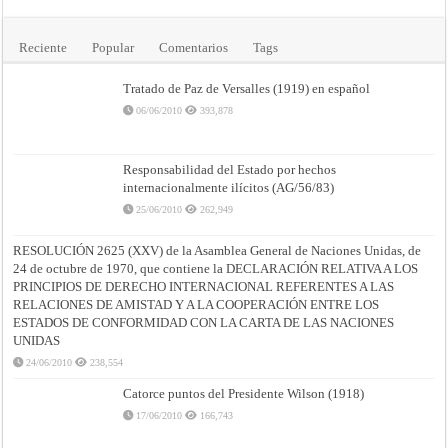
Reciente
Popular
Comentarios
Tags
Tratado de Paz de Versalles (1919) en español
06/06/2010
393,878
Responsabilidad del Estado por hechos
internacionalmente ilícitos (AG/56/83)
25/06/2010
262,949
RESOLUCIÓN 2625 (XXV) de la Asamblea General de Naciones Unidas, de
24 de octubre de 1970, que contiene la DECLARACIÓN RELATIVA A LOS
PRINCIPIOS DE DERECHO INTERNACIONAL REFERENTES A LAS
RELACIONES DE AMISTAD Y A LA COOPERACIÓN ENTRE LOS
ESTADOS DE CONFORMIDAD CON LA CARTA DE LAS NACIONES
UNIDAS
24/06/2010
238,554
Catorce puntos del Presidente Wilson (1918)
17/06/2010
166,743