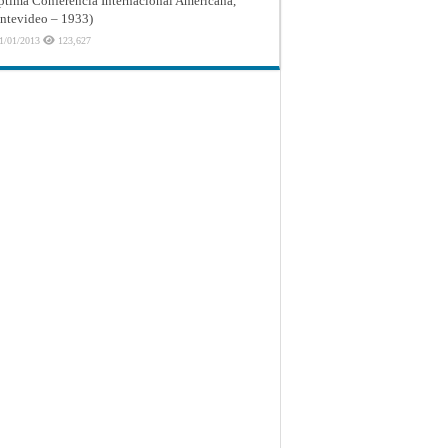
ptima Conferencia Internacional Americana,
tevideo – 1933)
1/01/2013
123,627