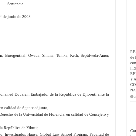
Sentencia
4 de junio de 2008
RE
ren, Buergenthal, Owada, Simma, Tomka, Keth, Sepúlveda-Amor,
de 
co
PR
RE
Y 
CO
NA
Mohamed Doualeh, Embajador de la República de Djibouti ante la
2
en calidad de Agente adjunto;
e Derecho de la Universidad de Florencia, en calidad de Consejero y
la República de Yibuti;
Con
, Investigador, Hauser Global Law School Program, Facultad de