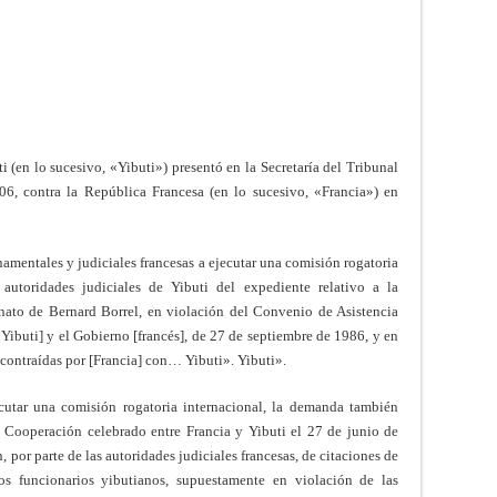
i (en lo sucesivo, «Yibuti») presentó en la Secretaría del Tribunal
, contra la República Francesa (en lo sucesivo, «Francia») en
rnamentales y judiciales francesas a ejecutar una comisión rogatoria
s autoridades judiciales de Yibuti del expediente relativo a la
inato de Bernard Borrel, en violación del Convenio de Asistencia
 Yibuti] y el Gobierno [francés], de 27 de septiembre de 1986, y en
 contraídas por [Francia] con… Yibuti». Yibuti».
utar una comisión rogatoria internacional, la demanda también
 Cooperación celebrado entre Francia y Yibuti el 27 de junio de
 por parte de las autoridades judiciales francesas, de citaciones de
os funcionarios yibutianos, supuestamente en violación de las