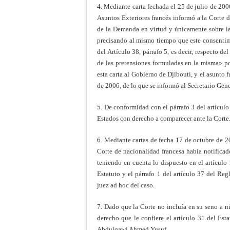
4. Mediante carta fechada el 25 de julio de 2006
Asuntos Exteriores francés informó a la Corte 
de la Demanda en virtud y únicamente sobre la
precisando al mismo tiempo que este consentimi
del Artículo 38, párrafo 5, es decir, respecto de
de las pretensiones formuladas en la misma» po
esta carta al Gobierno de Djibouti, y el asunto f
de 2006, de lo que se informó al Secretario Gen
5. De conformidad con el párrafo 3 del artículo
Estados con derecho a comparecer ante la Corte
6. Mediante cartas de fecha 17 de octubre de 2
Corte de nacionalidad francesa había notificado
teniendo en cuenta lo dispuesto en el artículo 
Estatuto y el párrafo 1 del artículo 37 del Re
juez ad hoc del caso.
7. Dado que la Corte no incluía en su seno a n
derecho que le confiere el artículo 31 del Esta
Abdulqawi Ahmed Yusuf.