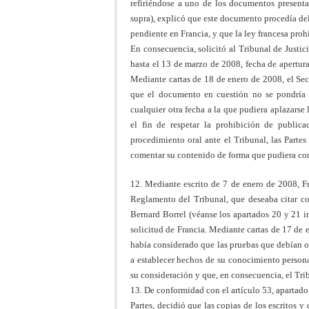
refiriéndose a uno de los documentos present
supra), explicó que este documento procedía de
pendiente en Francia, y que la ley francesa proh
En consecuencia, solicitó al Tribunal de Justi
hasta el 13 de marzo de 2008, fecha de apertura 
Mediante cartas de 18 de enero de 2008, el Secr
que el documento en cuestión no se pondría 
cualquier otra fecha a la que pudiera aplazarse
el fin de respetar la prohibición de publica
procedimiento oral ante el Tribunal, las Parte
comentar su contenido de forma que pudiera con
12. Mediante escrito de 7 de enero de 2008, Fr
Reglamento del Tribunal, que deseaba citar com
Bernard Borrel (véanse los apartados 20 y 21 i
solicitud de Francia. Mediante cartas de 17 de e
había considerado que las pruebas que debían ob
a establecer hechos de su conocimiento persona
su consideración y que, en consecuencia, el Trib
13. De conformidad con el artículo 53, apartado 
Partes, decidió que las copias de los escritos