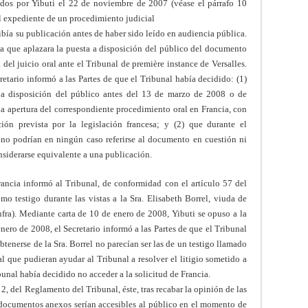
ados por Yibuti el 22 de noviembre de 2007 (véase el párrafo 10
l expediente de un procedimiento judicial
ibía su publicación antes de haber sido leído en audiencia pública.
cia que aplazara la puesta a disposición del público del documento
del juicio oral ante el Tribunal de première instance de Versalles.
etario informó a las Partes de que el Tribunal había decidido: (1)
a disposición del público antes del 13 de marzo de 2008 o de
 la apertura del correspondiente procedimiento oral en Francia, con
ción prevista por la legislación francesa; y (2) que durante el
s no podrían en ningún caso referirse al documento en cuestión ni
siderarse equivalente a una publicación.
ancia informó al Tribunal, de conformidad con el artículo 57 del
o testigo durante las vistas a la Sra. Elisabeth Borrel, viuda de
nfra). Mediante carta de 10 de enero de 2008, Yibuti se opuso a la
nero de 2008, el Secretario informó a las Partes de que el Tribunal
tenerse de la Sra. Borrel no parecían ser las de un testigo llamado
l que pudieran ayudar al Tribunal a resolver el litigio sometido a
unal había decidido no acceder a la solicitud de Francia.
2, del Reglamento del Tribunal, éste, tras recabar la opinión de las
 y documentos anexos serían accesibles al público en el momento de