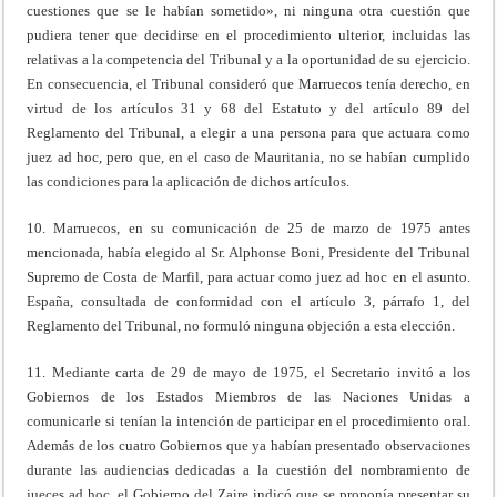
cuestiones que se le habían sometido», ni ninguna otra cuestión que
pudiera tener que decidirse en el procedimiento ulterior, incluidas las
relativas a la competencia del Tribunal y a la oportunidad de su ejercicio.
En consecuencia, el Tribunal consideró que Marruecos tenía derecho, en
virtud de los artículos 31 y 68 del Estatuto y del artículo 89 del
Reglamento del Tribunal, a elegir a una persona para que actuara como
juez ad hoc, pero que, en el caso de Mauritania, no se habían cumplido
las condiciones para la aplicación de dichos artículos.
10. Marruecos, en su comunicación de 25 de marzo de 1975 antes
mencionada, había elegido al Sr. Alphonse Boni, Presidente del Tribunal
Supremo de Costa de Marfil, para actuar como juez ad hoc en el asunto.
España, consultada de conformidad con el artículo 3, párrafo 1, del
Reglamento del Tribunal, no formuló ninguna objeción a esta elección.
11. Mediante carta de 29 de mayo de 1975, el Secretario invitó a los
Gobiernos de los Estados Miembros de las Naciones Unidas a
comunicarle si tenían la intención de participar en el procedimiento oral.
Además de los cuatro Gobiernos que ya habían presentado observaciones
durante las audiencias dedicadas a la cuestión del nombramiento de
jueces ad hoc, el Gobierno del Zaire indicó que se proponía presentar su