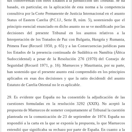
sus controversias con otros Estados a la jurisdicción del Tribunal. Se ha
basado, en particular, en la aplicación de esta norma a la competencia
consultiva por la Corte Permanente de Justicia Internacional en el asunto
Status of Eastern Carelia (P.C.I.J., Serie B, núm. 5), sosteniendo que el
principio esencial enunciado en dicho asunto no se ve modificado por las
decisiones del presente Tribunal en los asuntos relativos a la
Interpretación de los Tratados de Paz con Bulgaria, Hungría y Rumania,
Primera Fase (Recueil 1950, p. 65) y a las Consecuencias jurídicas para
los Estados de la presencia continuada de Sudáfrica en Namibia (África
Sudoccidental) a pesar de la Resolución 276 (1970) del Consejo de
Seguridad (Recueil 1971, p. 16). Marruecos y Mauritania, por su parte,
han sostenido que el presente asunto está comprendido en los principios
aplicados en esas dos decisiones y que la ratio decidendi del asunto
Estatuto de Carelia Oriental no le es aplicable.
29. Es evidente que España no ha consentido la adjudicación de las
cuestiones formuladas en la resolución 3292 (XXIX). No aceptó la
propuesta de Marruecos de someter conjuntamente al Tribunal la cuestión
planteada en la comunicación de 23 de septiembre de 1974. España no
respondió a la carta en la que se exponía la propuesta, lo que Marruecos
entendió que significaba su rechazo por parte de España. En cuanto a la