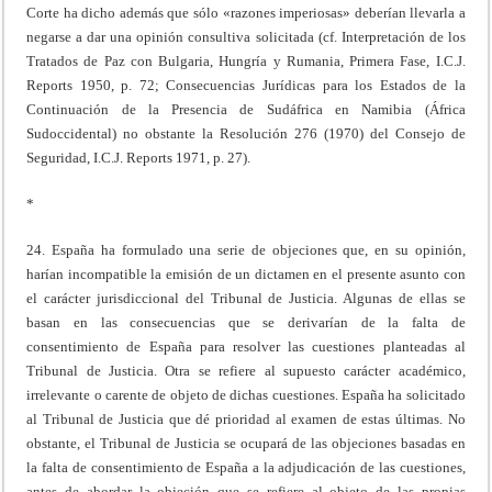
Corte ha dicho además que sólo «razones imperiosas» deberían llevarla a
negarse a dar una opinión consultiva solicitada (cf. Interpretación de los
Tratados de Paz con Bulgaria, Hungría y Rumania, Primera Fase, I.C.J.
Reports 1950, p. 72; Consecuencias Jurídicas para los Estados de la
Continuación de la Presencia de Sudáfrica en Namibia (África
Sudoccidental) no obstante la Resolución 276 (1970) del Consejo de
Seguridad, I.C.J. Reports 1971, p. 27).
*
24. España ha formulado una serie de objeciones que, en su opinión,
harían incompatible la emisión de un dictamen en el presente asunto con
el carácter jurisdiccional del Tribunal de Justicia. Algunas de ellas se
basan en las consecuencias que se derivarían de la falta de
consentimiento de España para resolver las cuestiones planteadas al
Tribunal de Justicia. Otra se refiere al supuesto carácter académico,
irrelevante o carente de objeto de dichas cuestiones. España ha solicitado
al Tribunal de Justicia que dé prioridad al examen de estas últimas. No
obstante, el Tribunal de Justicia se ocupará de las objeciones basadas en
la falta de consentimiento de España a la adjudicación de las cuestiones,
antes de abordar la objeción que se refiere al objeto de las propias