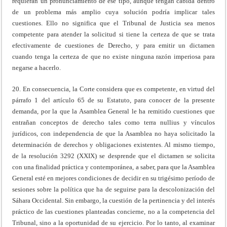
requieran un pronunciamiento de ese tipo, aunque tengan cabida dentro
de un problema más amplio cuya solución podría implicar tales
cuestiones. Ello no significa que el Tribunal de Justicia sea menos
competente para atender la solicitud si tiene la certeza de que se trata
efectivamente de cuestiones de Derecho, y para emitir un dictamen
cuando tenga la certeza de que no existe ninguna razón imperiosa para
negarse a hacerlo.
20. En consecuencia, la Corte considera que es competente, en virtud del
párrafo 1 del artículo 65 de su Estatuto, para conocer de la presente
demanda, por la que la Asamblea General le ha remitido cuestiones que
entrañan conceptos de derecho tales como terra nullius y vínculos
jurídicos, con independencia de que la Asamblea no haya solicitado la
determinación de derechos y obligaciones existentes. Al mismo tiempo,
de la resolución 3292 (XXIX) se desprende que el dictamen se solicita
con una finalidad práctica y contemporánea, a saber, para que la Asamblea
General esté en mejores condiciones de decidir en su trigésimo período de
sesiones sobre la política que ha de seguirse para la descolonización del
Sáhara Occidental. Sin embargo, la cuestión de la pertinencia y del interés
práctico de las cuestiones planteadas concierne, no a la competencia del
Tribunal, sino a la oportunidad de su ejercicio. Por lo tanto, al examinar