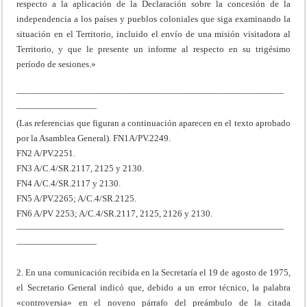
respecto a la aplicación de la Declaración sobre la concesión de la
independencia a los países y pueblos coloniales que siga examinando la
situación en el Territorio, incluido el envío de una misión visitadora al
Territorio, y que le presente un informe al respecto en su trigésimo
período de sesiones.»
——————————————————————————————
—————————
(Las referencias que figuran a continuación aparecen en el texto aprobado
por la Asamblea General). FN1A/PV.2249.
FN2 A/PV.2251.
FN3 A/C.4/SR.2117, 2125 y 2130.
FN4 A/C.4/SR.2117 y 2130.
FN5 A/PV.2265; A/C.4/SR.2125.
FN6 A/PV 2253; A/C.4/SR.2117, 2125, 2126 y 2130.
——————————————————————————————
—————————
2. En una comunicación recibida en la Secretaría el 19 de agosto de 1975,
el Secretario General indicó que, debido a un error técnico, la palabra
«controversia» en el noveno párrafo del preámbulo de la citada