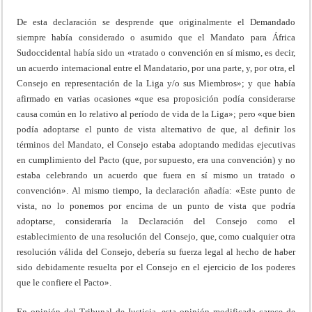
De esta declaración se desprende que originalmente el Demandado
siempre había considerado o asumido que el Mandato para África
Sudoccidental había sido un «tratado o convención en sí mismo, es decir,
un acuerdo internacional entre el Mandatario, por una parte, y, por otra, el
Consejo en representación de la Liga y/o sus Miembros»; y que había
afirmado en varias ocasiones «que esa proposición podía considerarse
causa común en lo relativo al período de vida de la Liga»; pero «que bien
podía adoptarse el punto de vista alternativo de que, al definir los
términos del Mandato, el Consejo estaba adoptando medidas ejecutivas
en cumplimiento del Pacto (que, por supuesto, era una convención) y no
estaba celebrando un acuerdo que fuera en sí mismo un tratado o
convención». Al mismo tiempo, la declaración añadía: «Este punto de
vista, no lo ponemos por encima de un punto de vista que podría
adoptarse, consideraría la Declaración del Consejo como el
establecimiento de una resolución del Consejo, que, como cualquier otra
resolución válida del Consejo, debería su fuerza legal al hecho de haber
sido debidamente resuelta por el Consejo en el ejercicio de los poderes
que le confiere el Pacto».
En opinión del Tribunal de Justicia, esta opinión modificada carece de