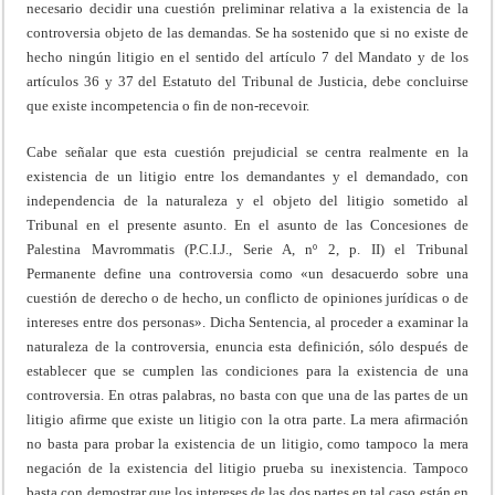
necesario decidir una cuestión preliminar relativa a la existencia de la
controversia objeto de las demandas. Se ha sostenido que si no existe de
hecho ningún litigio en el sentido del artículo 7 del Mandato y de los
artículos 36 y 37 del Estatuto del Tribunal de Justicia, debe concluirse
que existe incompetencia o fin de non-recevoir.
Cabe señalar que esta cuestión prejudicial se centra realmente en la
existencia de un litigio entre los demandantes y el demandado, con
independencia de la naturaleza y el objeto del litigio sometido al
Tribunal en el presente asunto. En el asunto de las Concesiones de
Palestina Mavrommatis (P.C.I.J., Serie A, nº 2, p. II) el Tribunal
Permanente define una controversia como «un desacuerdo sobre una
cuestión de derecho o de hecho, un conflicto de opiniones jurídicas o de
intereses entre dos personas». Dicha Sentencia, al proceder a examinar la
naturaleza de la controversia, enuncia esta definición, sólo después de
establecer que se cumplen las condiciones para la existencia de una
controversia. En otras palabras, no basta con que una de las partes de un
litigio afirme que existe un litigio con la otra parte. La mera afirmación
no basta para probar la existencia de un litigio, como tampoco la mera
negación de la existencia del litigio prueba su inexistencia. Tampoco
basta con demostrar que los intereses de las dos partes en tal caso están en