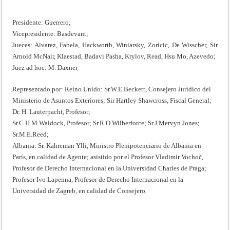
Presidente: Guerrero;
Vicepresidente: Basdevant;
Jueces: Alvarez, Fabela, Hackworth, Winiarsky, Zoricic, De Wisscher, Sir
Arnold McNair, Klaestad, Badavi Pasha, Krylov, Read, Hsu Mo, Azevedo;
Juez ad hoc: M. Daxner
Representado por: Reino Unido: Sr.W.E.Beckett, Consejero Jurídico del
Ministerio de Asuntos Exteriores; Sir Hartley Shawcross, Fiscal General;
Dr. H. Lauterpacht, Profesor;
Sr.C.H.M.Waldock, Profesor; Sr.R.O.Wilberforce; Sr.J.Mervyn Jones;
Sr.M.E.Reed;
Albania: Sr. Kahreman Ylli, Ministro Plenipotenciario de Albania en
París, en calidad de Agente; asistido por el Profesor Vladimir Vochoč,
Profesor de Derecho Internacional en la Universidad Charles de Praga;
Profesor Ivo Lapenna, Profesor de Derecho Internacional en la
Universidad de Zagreb, en calidad de Consejero.