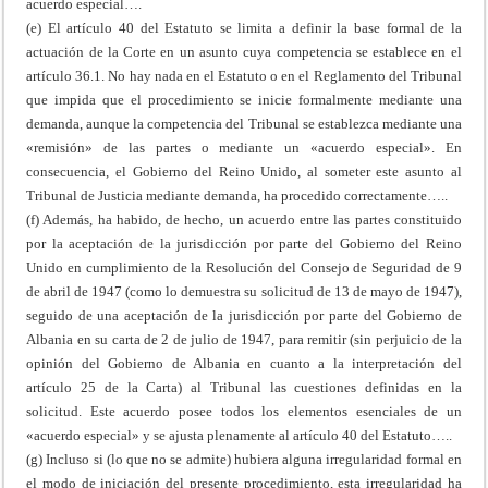
acuerdo especial….
(e) El artículo 40 del Estatuto se limita a definir la base formal de la
actuación de la Corte en un asunto cuya competencia se establece en el
artículo 36.1. No hay nada en el Estatuto o en el Reglamento del Tribunal
que impida que el procedimiento se inicie formalmente mediante una
demanda, aunque la competencia del Tribunal se establezca mediante una
«remisión» de las partes o mediante un «acuerdo especial». En
consecuencia, el Gobierno del Reino Unido, al someter este asunto al
Tribunal de Justicia mediante demanda, ha procedido correctamente…..
(f) Además, ha habido, de hecho, un acuerdo entre las partes constituido
por la aceptación de la jurisdicción por parte del Gobierno del Reino
Unido en cumplimiento de la Resolución del Consejo de Seguridad de 9
de abril de 1947 (como lo demuestra su solicitud de 13 de mayo de 1947),
seguido de una aceptación de la jurisdicción por parte del Gobierno de
Albania en su carta de 2 de julio de 1947, para remitir (sin perjuicio de la
opinión del Gobierno de Albania en cuanto a la interpretación del
artículo 25 de la Carta) al Tribunal las cuestiones definidas en la
solicitud. Este acuerdo posee todos los elementos esenciales de un
«acuerdo especial» y se ajusta plenamente al artículo 40 del Estatuto…..
(g) Incluso si (lo que no se admite) hubiera alguna irregularidad formal en
el modo de iniciación del presente procedimiento, esta irregularidad ha