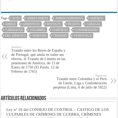
Tags
ACTO
AMBAS PARTES
AMBOS GOBIERNOS
AMÉRICA
ARMAS
ARMISTICIO
BUENA FE
BUQUES
CARACAS
CARTAGENA
COLOMBIA
COMERCIO
CONSIDERANDO
DEL EJÉRCITO
DERECHO
TRATADO
VENEZUELA
Anterior
Tratado entre los Reyes de España y
de Portugal, que anula en todos sus
efectos, el Tratado de Límites en las
posesiones de América, de 13 de
Enero de 1750 (El Pardo, 12 de
Febrero de 1761)
Siguiente
Tratado entre Colombia y el Perú
de Unión, Liga y Confederación
perpetua (Lima, 6 de julio de 1822)
Artículos Relacionados
Ley nº 10 del CONSEJO DE CONTROL – CASTIGO DE LOS
CULPABLES DE CRÍMENES DE GUERRA, CRÍMENES