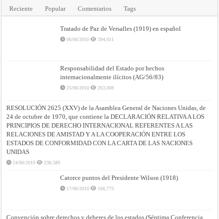
Reciente
Popular
Comentarios
Tags
Tratado de Paz de Versalles (1919) en español
06/06/2010
394,011
Responsabilidad del Estado por hechos
internacionalmente ilícitos (AG/56/83)
25/06/2010
263,008
RESOLUCIÓN 2625 (XXV) de la Asamblea General de Naciones Unidas, de
24 de octubre de 1970, que contiene la DECLARACIÓN RELATIVA A LOS
PRINCIPIOS DE DERECHO INTERNACIONAL REFERENTES A LAS
RELACIONES DE AMISTAD Y A LA COOPERACIÓN ENTRE LOS
ESTADOS DE CONFORMIDAD CON LA CARTA DE LAS NACIONES
UNIDAS
24/06/2010
238,589
Catorce puntos del Presidente Wilson (1918)
17/06/2010
166,773
Convención sobre derechos y deberes de los estados (Séptima Conferencia