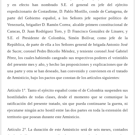
y en efecto han nombrado S.E. el general en jefe del ejército
expedicionario de Costasfirme, D. Pablo Morillo, conde de Cartagena, de
parte del Gobierno español, a los Señores jefe superior político de
Venezuela, brigadier D. Ramón Correa; alcalde primero constitucional de
Caracas, D. Juan Rodríguez Toro, y D. Francisco González de Linares; y
S.E. el Presidente de Colombia, Simón Bolívar, como jefe de la
República, de parte de ella a los Señores general de brigada Antonio José
de Sucre; coronel Pedro Briceño Méndez, y teniente coronel José Gabriel
Pérez, los cuales habiendo cangeado sus respectivos poderes el veintidós
del presente mes y año, y hecho las proposiciones y explicaciones que de
una parte y otra se han deseado, han convenido y convienen en el tratado
de Armisticio, bajo los pactos que constan de los artículos siguientes:
Artículo 1°. Tanto el ejército español como el de Colombia suspenden sus
hostilidades de todas clases, desde el momento que se comunique la
ratificación del presente tratado, sin que pueda continuarse la guerra, ni
ejecutarse ningún acto hostil entre las dos partes en toda la extensión del
territorio que posean durante este Armisticio.
Artículo 2°. La duración de este Armisticio será de seis meses, contados