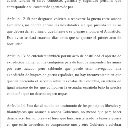
cuales tendrán el salvo conducto, garantía y seguridad personal que
corresponde a su carácter de agentes de paz.
Artículo 12. Si por desgracia volviere a renovarse la guerra entre ambos
Gobiernos, no podrán abrirse las hostilidades sin que preceda un aviso
que deberá dar el primero que intente o se prepare a romper el Armisticio.
Este aviso se dará cuarenta días antes que se ejecute el primer acto de
hostilidad.
Artículo 13. Se entenderá también por un acto de hostilidad el apresto de
expedición militar contra cualquiera país de los que suspenden las armas
por este tratado; pero sabiendo que puede estar navegando una
expedición de buques de guerra españoles, no hay inconveniente en que
queden haciendo el servicio sobre las costas de Colombia, en relevo de
igual número de los que componen la escuadra española bajo la precisa
condición que no desembarquen tropas.
Artículo 14. Para dar al mundo un testimonio de los principios liberales y
filantrópicos que animan a ambos Gobiernos, no menos que para hacer
desaparecer los horrores y el furor que han caracterizado la funesta guerra
en que están envueltos, se compromete uno y otro Gobierno a celebrar