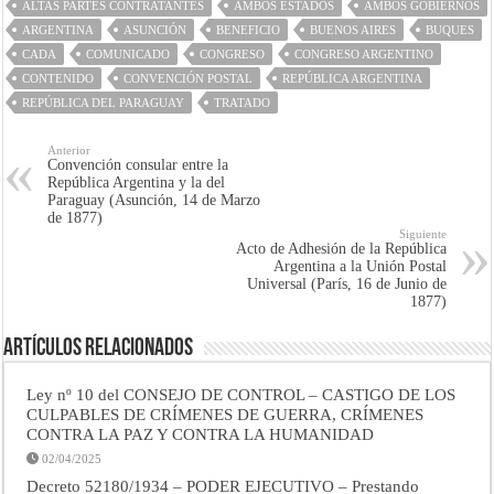
ALTAS PARTES CONTRATANTES
AMBOS ESTADOS
AMBOS GOBIERNOS
ARGENTINA
ASUNCIÓN
BENEFICIO
BUENOS AIRES
BUQUES
CADA
COMUNICADO
CONGRESO
CONGRESO ARGENTINO
CONTENIDO
CONVENCIÓN POSTAL
REPÚBLICA ARGENTINA
REPÚBLICA DEL PARAGUAY
TRATADO
Anterior
Convención consular entre la
República Argentina y la del
Paraguay (Asunción, 14 de Marzo
de 1877)
Siguiente
Acto de Adhesión de la República
Argentina a la Unión Postal
Universal (París, 16 de Junio de
1877)
Artículos Relacionados
Ley nº 10 del CONSEJO DE CONTROL – CASTIGO DE LOS
CULPABLES DE CRÍMENES DE GUERRA, CRÍMENES
CONTRA LA PAZ Y CONTRA LA HUMANIDAD
02/04/2025
Decreto 52180/1934 – PODER EJECUTIVO – Prestando