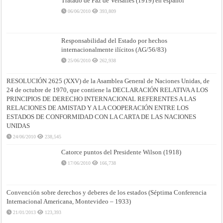
Tratado de Paz de Versalles (1919) en español
06/06/2010
393,809
Responsabilidad del Estado por hechos
internacionalmente ilícitos (AG/56/83)
25/06/2010
262,938
RESOLUCIÓN 2625 (XXV) de la Asamblea General de Naciones Unidas, de
24 de octubre de 1970, que contiene la DECLARACIÓN RELATIVA A LOS
PRINCIPIOS DE DERECHO INTERNACIONAL REFERENTES A LAS
RELACIONES DE AMISTAD Y A LA COOPERACIÓN ENTRE LOS
ESTADOS DE CONFORMIDAD CON LA CARTA DE LAS NACIONES
UNIDAS
24/06/2010
238,545
Catorce puntos del Presidente Wilson (1918)
17/06/2010
166,738
Convención sobre derechos y deberes de los estados (Séptima Conferencia
Internacional Americana, Montevideo – 1933)
21/01/2013
123,393