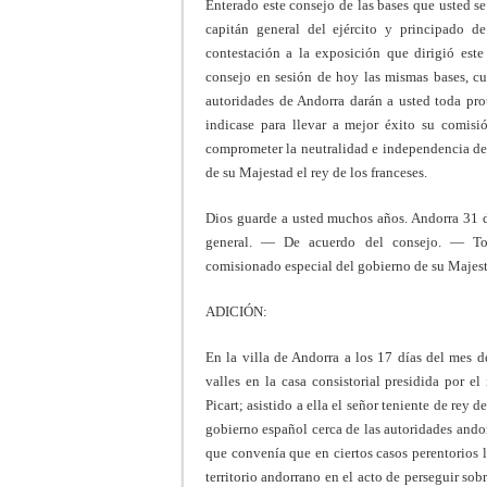
Enterado este consejo de las bases que usted s
capitán general del ejército y principado 
contestación a la exposición que dirigió est
consejo en sesión de hoy las mismas bases, cua
autoridades de Andorra darán a usted toda pro
indicase para llevar a mejor éxito su comisi
comprometer la neutralidad e independencia de 
de su Majestad el rey de los franceses.
Dios guarde a usted muchos años. Andorra 31 d
general. — De acuerdo del consejo. — Toma
comisionado especial del gobierno de su Majesta
ADICIÓN:
En la villa de Andorra a los 17 días del mes d
valles en la casa consistorial presidida por e
Picart; asistido a ella el señor teniente de rey
gobierno español cerca de las autoridades ando
que convenía que en ciertos casos perentorios l
territorio andorrano en el acto de perseguir sob