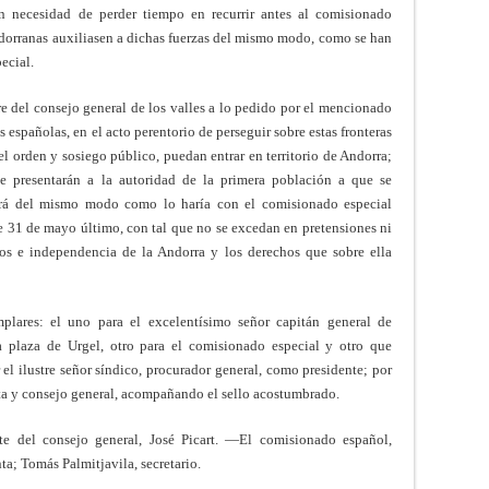
n necesidad de perder tiempo en recurrir antes al comisionado
andorranas auxiliasen a dichas fuerzas del mismo modo, como se han
ecial.
re del consejo general de los valles a lo pedido por el mencionado
 españolas, en el acto perentorio de perseguir sobre estas fronteras
l orden y sosiego público, puedan entrar en territorio de Andorra;
se presentarán a la autoridad de la primera población a que se
iará del mismo modo como lo haría con el comisionado especial
de 31 de mayo último, con tal que no se excedan en pretensiones ni
s e independencia de la Andorra y los derechos que sobre ella
plares: el uno para el excelentísimo señor capitán general de
a plaza de Urgel, otro para el comisionado especial y otro que
el ilustre señor síndico, procurador general, como presidente; por
nta y consejo general, acompañando el sello acostumbrado.
te del consejo general, José Picart. —El comisionado español,
ta; Tomás Palmitjavila, secretario.