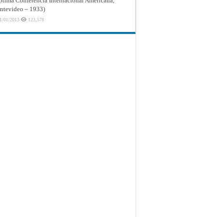
ptima Conferencia Internacional Americana,
tevideo – 1933)
1/01/2013
123,578