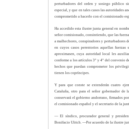
perturbadores del orden y sosiego público si
especial, y que en tales casos las autoridades 
comprometido a hacerlo con el comisionado esp
Ha accedido esta ilustre junta general en nomb
señor comisionado, consintiendo, que las fuerzas
a malhechores, conspiradores y perturbadores de
en cuyos casos perentorios aquellas fuerzas 
aproximasen, cuya autoridad local les auxil
conforme a los artículos 3° y 4° del convenio 
hechos que puedan comprometer los privilegio
tienen los copríncipes.
Y para que conste se extenderán cuatro ejem
Cataluña, otro para el señor gobernador de l
conservará el gobierno andorrano, firmados por 
el comisionado español y el secretario de la ju
— El síndico, procurador general y presiden
Bonifacio Ulrich. —Por acuerdo de la ilustre jun