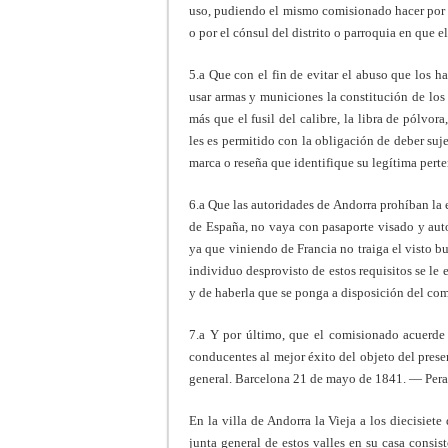
uso, pudiendo el mismo comisionado hacer por s
o por el cónsul del distrito o parroquia en que 
5.a Que con el fin de evitar el abuso que los h
usar armas y municiones la constitución de los 
más que el fusil del calibre, la libra de pólvor
les es permitido con la obligación de deber suj
marca o reseña que identifique su legítima perte
6.a Que las autoridades de Andorra prohíban la 
de España, no vaya con pasaporte visado y auto
ya que viniendo de Francia no traiga el visto b
individuo desprovisto de estos requisitos se le 
y de haberla que se ponga a disposición del co
7.a Y por último, que el comisionado acuerde
conducentes al mejor éxito del objeto del prese
general. Barcelona 21 de mayo de 1841. — Per
En la villa de Andorra la Vieja a los diecisiet
junta general de estos valles en su casa consist