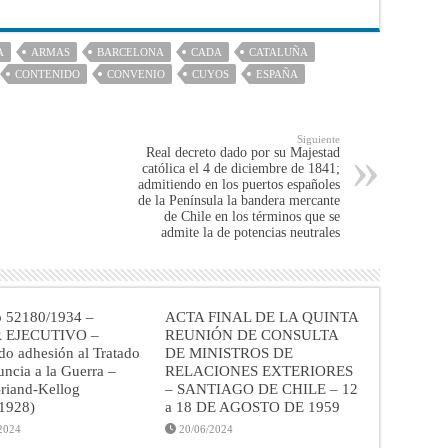
A
ARMAS
BARCELONA
CADA
CATALUÑA
CONTENIDO
CONVENIO
CUYOS
ESPAÑA
Siguiente
Real decreto dado por su Majestad
católica el 4 de diciembre de 1841;
admitiendo en los puertos españoles
de la Península la bandera mercante
de Chile en los términos que se
admite la de potencias neutrales
o 52180/1934 –
ACTA FINAL DE LA QUINTA
 EJECUTIVO –
REUNIÓN DE CONSULTA
do adhesión al Tratado
DE MINISTROS DE
ncia a la Guerra –
RELACIONES EXTERIORES
riand-Kellog
– SANTIAGO DE CHILE – 12
/1928)
a 18 DE AGOSTO DE 1959
2024
20/06/2024