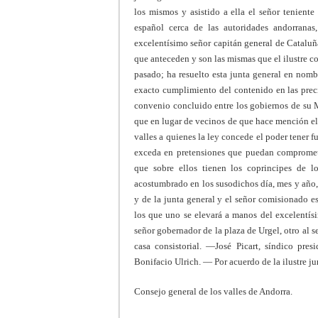
los mismos y asistido a ella el señor tenient
español cerca de las autoridades andorrana
excelentísimo señor capitán general de Cataluñ
que anteceden y son las mismas que el ilustre 
pasado; ha resuelto esta junta general en nom
exacto cumplimiento del contenido en las preci
convenio concluido entre los gobiernos de su Ma
que en lugar de vecinos de que hace mención el 
valles a quienes la ley concede el poder tener f
exceda en pretensiones que puedan compromete
que sobre ellos tienen los coprincipes de l
acostumbrado en los susodichos día, mes y año, 
y de la junta general y el señor comisionado e
los que uno se elevará a manos del excelentísi
señor gobernador de la plaza de Urgel, otro al 
casa consistorial. —José Picart, síndico pre
Bonifacio Ulrich. — Por acuerdo de la ilustre ju
Consejo general de los valles de Andorra.