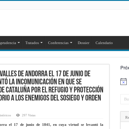
sprudencia
Tratados
Conferencias
Dossier
Calendario
Pró
alles de Andorra el 17 de junio de
ntó la incomunicación en que se
Aviso
de Cataluña por el refugio y protección
rio a los enemigos del sosiego y orden
stóricos
297 Vistas
Re
orra el 17 de junio de 1841, en cuya virtud se levantó la