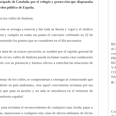
ncipado de Cataluña por el refugio y protección que dispensaba
orden público de España.
n los valles de Andorra:
orra se avenga a renovar y dar toda su fuerza y vigor y el síndico
tar y cumplir en todas sus partes el convenio celebrado en 22 de
ontenido los puntos que se consideren en el día necesarios.
RE
de 
 la mira de su exacta ejecución, se nombre por el capitán general de
co
o en los valles de Andorra pueda reclamar cuanto crea conducente
PR
én con su presencia y buenos oficios a estrechar las relaciones de
RE
Y 
CO
NA
onsejo de los valles, se comprometan a entregar al comisionado que
2
idente en país andorrano, crea aquel conveniente reclamar por sus
o que para su auxilio y no más se introduzca en el territorio de
erritorio español.
 para reclamar el reconocimiento de cualquier casa, borda, pajar u
Con
s, municiones o cualquier otra clase de efectos militares de ilícito