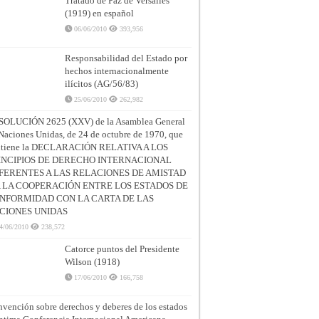
Tratado de Paz de Versalles
(1919) en español
06/06/2010
393,956
Responsabilidad del Estado por
hechos internacionalmente
ilícitos (AG/56/83)
25/06/2010
262,982
SOLUCIÓN 2625 (XXV) de la Asamblea General
Naciones Unidas, de 24 de octubre de 1970, que
ntiene la DECLARACIÓN RELATIVA A LOS
INCIPIOS DE DERECHO INTERNACIONAL
FERENTES A LAS RELACIONES DE AMISTAD
A LA COOPERACIÓN ENTRE LOS ESTADOS DE
NFORMIDAD CON LA CARTA DE LAS
CIONES UNIDAS
4/06/2010
238,572
Catorce puntos del Presidente
Wilson (1918)
17/06/2010
166,758
vención sobre derechos y deberes de los estados