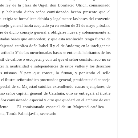
e de rey de la plaza de Urgel, don Bonifacio Ulrich, comisionado
s, y habiendo dicho señor comisionado hecho presente que el
a exigía se formalicen debida y legalmente las bases del convenio
consejo general había aceptado ya en sesión de 31 de mayo próximo
bre de dicho consejo general a obligarse nueva y solemnemente al
tadas bases que anteceden; y que esta resolución tenga fuerza de
jestad católica doña Isabel II y el de Andorra; en la inteligencia
artículo 5° de las mencionadas bases se entienda habitantes de los
usil de calibre o escopeta, y con tal que el señor comisionado no se
r la neutralidad e independencia de estos valles y los derechos
os mismos. Y para que conste, lo firman, y poniendo el sello
el ilustre señor síndico procurador general, presidente del consejo
special de su Majestad católica extendiendo cuatro ejemplares, de
mo señor capitán general de Cataluña, otro se entregará al ilustre
señor comisionado especial y otro que quedará en el archivo de esta
sidente. — El comisionado especial de su Majestad católica. —
nta, Tomás Palmitjavila, secretario.