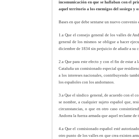
incomunicación en que se hallaban con el pri
aquel territorio a los enemigos del sosiego y 
Bases en que debe sentarse un nuevo convenio e
1.a Que el consejo general de los valles de And
general de los mismos se obligue a hacer ejecu
diciembre de 1834 sin perjuicio de añadir a su c
2.a Que para este efecto y con el fin de estar a
Cataluña un comisionado especial que residiend
a los intereses nacionales, contribuyendo tambi
los españoles con los andorranos.
3.a Que el síndico general, de acuerdo con el c
se nombre, a cualquier sujeto español que, res
circunstancias, o que en otro caso consintiend
Andorra la fuerza armada que aquel reclame de t
4.a Que el comisionado español esté autorizado
otro punto de los valles en que crea existen arma