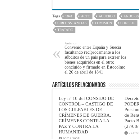
Tags
1841
ACTO
ACUERDO
ANDORR
CIRCUNSTANCIAS
COMISIÓN
CONSEJO
TRATADO
Anterior
Convenio entre España y Suecia
facultando recíprocamente a los
súbditos de un país para extraer los
bienes adquiridos en el otro;
concluido y firmado en Estocolmo
el 26 de abril de 1841
Artículos Relacionados
Ley nº 10 del CONSEJO DE
Decret
CONTROL – CASTIGO DE
PODER
LOS CULPABLES DE
Prestan
CRÍMENES DE GUERRA,
de Renu
CRÍMENES CONTRA LA
Pacto B
PAZ Y CONTRA LA
(27/08
HUMANIDAD
22/07/
02/04/2025