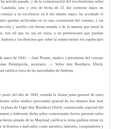
e ha servido pasarle, y de la comunicación del excelentísimo señor
de Cataluña, uno y otro de fecha de 21 del corriente mayo en
e consejo a su excelencia en 6 del mismo mayo, ha acordado el
les quedan archivadas en la casa consistorial del consejo; y las
tección y auxilio con fuerza armada o de la manera que usted la
ón, con tal que no sea en casos, o en pretensiones que puedan
Andorra y los derechos que sobre la misma tienen los copríncipes
e mayo de 1841. —José Picarte, síndico y presidente del consejo
s Palmitjavila, secretario. — Señor don Bonifacio Ulrich,
d católica cerca de las autoridades de Andorra.
e junio del año de 1841, reunida la ilustre junta general de estos
l ilustre señor síndico procurador general de los mismos don José
 de la plaza de Urgel don Bonifacio Ulrich, comisionado especial del
rranas, y habiendo dicho señor comisionado, hecho presente sobre
a fuerza armada de su Majestad católica la reina pudiese entrar en
re la frontera a malvados, como asesinos, ladrones, conspiradores y