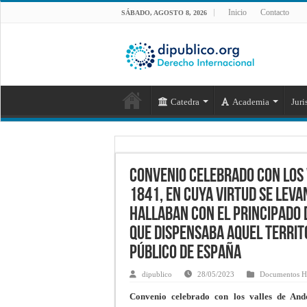
Inicio
Contacto
SÁBADO, AGOSTO 8, 2026
Catedra
Academia
Juri
Convenio celebrado con los v
1841, en cuya virtud se leva
hallaban con el principado 
que dispensaba aquel territo
público de España
dipublico
28/05/2023
Documentos Hi
Convenio celebrado con los valles de And