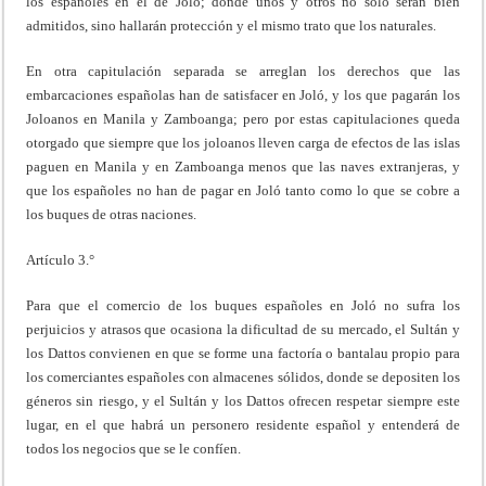
los españoles en el de Joló; donde unos y otros no solo serán bien
admitidos, sino hallarán protección y el mismo trato que los naturales.
En otra capitulación separada se arreglan los derechos que las
embarcaciones españolas han de satisfacer en Joló, y los que pagarán los
Joloanos en Manila y Zamboanga; pero por estas capitulaciones queda
otorgado que siempre que los joloanos lleven carga de efectos de las islas
paguen en Manila y en Zamboanga menos que las naves extranjeras, y
que los españoles no han de pagar en Joló tanto como lo que se cobre a
los buques de otras naciones.
Artículo 3.°
Para que el comercio de los buques españoles en Joló no sufra los
perjuicios y atrasos que ocasiona la dificultad de su mercado, el Sultán y
los Dattos convienen en que se forme una factoría o bantalau propio para
los comerciantes españoles con almacenes sólidos, donde se depositen los
géneros sin riesgo, y el Sultán y los Dattos ofrecen respetar siempre este
lugar, en el que habrá un personero residente español y entenderá de
todos los negocios que se le confíen.