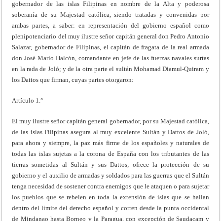
gobernador de las islas Filipinas en nombre de la Alta y poderosa
soberanía de su Majestad católica, siendo tratadas y convenidas por
ambas partes, a saber: en representación del gobierno español como
plenipotenciario del muy ilustre señor capitán general don Pedro Antonio
Salazar, gobernador de Filipinas, el capitán de fragata de la real armada
don José Mario Halcón, comandante en jefe de las fuerzas navales surtas
en la rada de Joló; y de la otra parte el sultán Mohamad Diamul-Quiram y
los Dattos que firman, cuyas partes otorgaron:
Artículo 1.°
El muy ilustre señor capitán general gobernador, por su Majestad católica,
de las islas Filipinas asegura al muy excelente Sultán y Dattos de Joló,
para ahora y siempre, la paz más firme de los españoles y naturales de
todas las islas sujetas a la corona de España con los tributantes de las
tierras sometidas al Sultán y sus Dattos; ofrece la protección de su
gobierno y el auxilio de armadas y soldados para las guerras que el Sultán
tenga necesidad de sostener contra enemigos que le ataquen o para sujetar
los pueblos que se rebelen en toda la extensión de islas que se hallan
dentro del límite del derecho español y corren desde la punta occidental
de Mindanao hasta Borneo y la Paragua, con excepción de Saudacam y