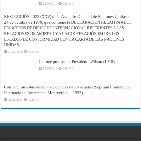
25/06/2010
262,942
RESOLUCIÓN 2625 (XXV) de la Asamblea General de Naciones Unidas, de
24 de octubre de 1970, que contiene la DECLARACIÓN RELATIVA A LOS
PRINCIPIOS DE DERECHO INTERNACIONAL REFERENTES A LAS
RELACIONES DE AMISTAD Y A LA COOPERACIÓN ENTRE LOS
ESTADOS DE CONFORMIDAD CON LA CARTA DE LAS NACIONES
UNIDAS
24/06/2010
238,545
Catorce puntos del Presidente Wilson (1918)
17/06/2010
166,740
Convención sobre derechos y deberes de los estados (Séptima Conferencia
Internacional Americana, Montevideo – 1933)
21/01/2013
123,401