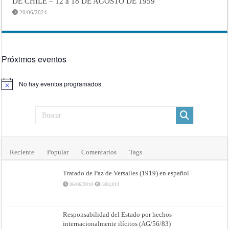
DE CHILE – 12 a 18 DE AGOSTO DE 1959
20/06/2024
Próximos eventos
No hay eventos programados.
Aviso
Reciente
Popular
Comentarios
Tags
Tratado de Paz de Versalles (1919) en español
06/06/2010
393,813
Responsabilidad del Estado por hechos
internacionalmente ilícitos (AG/56/83)