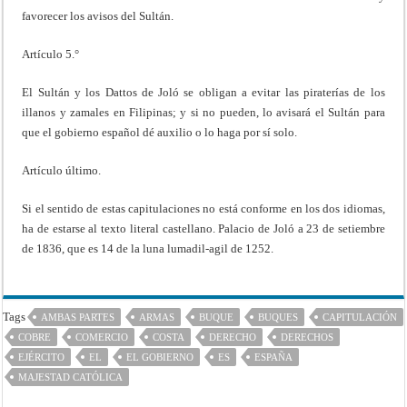
favorecer los avisos del Sultán.
Artículo 5.°
El Sultán y los Dattos de Joló se obligan a evitar las piraterías de los
illanos y zamales en Filipinas; y si no pueden, lo avisará el Sultán para
que el gobierno español dé auxilio o lo haga por sí solo.
Artículo último.
Si el sentido de estas capitulaciones no está conforme en los dos idiomas,
ha de estarse al texto literal castellano. Palacio de Joló a 23 de setiembre
de 1836, que es 14 de la luna lumadil-agil de 1252.
Tags
AMBAS PARTES
ARMAS
BUQUE
BUQUES
CAPITULACIÓN
COBRE
COMERCIO
COSTA
DERECHO
DERECHOS
EJÉRCITO
EL
EL GOBIERNO
ES
ESPAÑA
MAJESTAD CATÓLICA