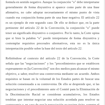
formula en sentido negativo. Aunque la conjunción “o” debe interpretarse
generalmente de forma disyuntiva si aparece como parte de una frase
afirmativa, no cabe adoptar necesariamente el mismo punto de vista
cuando esa conjunción forma parte de una frase negativa. El artículo 22
es un ejemplo de este segundo caso. De ello se deduce que, en la parte
pertinente del artículo 22 de la Convención, la conjunción “o” puede
tener un significado disyuntivo o conjuntivo. Por lo tanto, la Corte opina
que si bien la palabra “o” puede interpretarse de forma disyuntiva y
contemplar requisitos procesales alternativos, esta no es la única
interpretación posible sobre la base del texto del artículo 22.
Refiriéndose al contexto del artículo 22 de la Convención, la Corte
señala que las “negociaciones” y los “procedimientos que se establecen
expresamente en [la Convención]” son dos medios para alcanzar el mismo
objetivo, a saber, resolver una controversia mediante un acuerdo. Ambos
requisitos se basan en la voluntad de los Estados partes de buscar una
solución consensuada a su controversia. De ello se desprende que, si las
negociaciones y el procedimiento ante el Comité para la Eliminación de
la Discriminación Racial se consideran acumulativos, los Estados
tendrían que intentar negociar una solución acordada para resolver su
controversia y, en caso de que la negociación no tuviera éxito, someter el