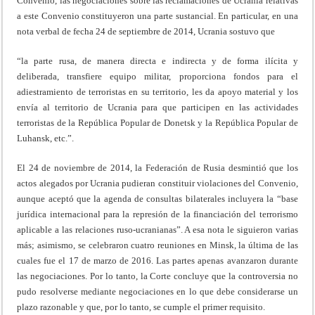
Convenio, las negociaciones sobre las reclamaciones de Ucrania relativas
a este Convenio constituyeron una parte sustancial. En particular, en una
nota verbal de fecha 24 de septiembre de 2014, Ucrania sostuvo que
“la parte rusa, de manera directa e indirecta y de forma ilícita y
deliberada, transfiere equipo militar, proporciona fondos para el
adiestramiento de terroristas en su territorio, les da apoyo material y los
envía al territorio de Ucrania para que participen en las actividades
terroristas de la República Popular de Donetsk y la República Popular de
Luhansk, etc.”.
El 24 de noviembre de 2014, la Federación de Rusia desmintió que los
actos alegados por Ucrania pudieran constituir violaciones del Convenio,
aunque aceptó que la agenda de consultas bilaterales incluyera la “base
jurídica internacional para la represión de la financiación del terrorismo
aplicable a las relaciones ruso-ucranianas”. A esa nota le siguieron varias
más; asimismo, se celebraron cuatro reuniones en Minsk, la última de las
cuales fue el 17 de marzo de 2016. Las partes apenas avanzaron durante
las negociaciones. Por lo tanto, la Corte concluye que la controversia no
pudo resolverse mediante negociaciones en lo que debe considerarse un
plazo razonable y que, por lo tanto, se cumple el primer requisito.