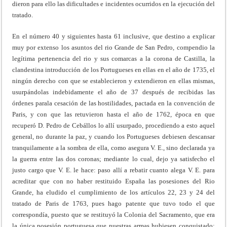
dieron para ello las dificultades e incidentes ocurridos en la ejecución del
tratado.
En el número 40 y siguientes hasta 61 inclusive, que destino a explicar
muy por extenso los asuntos del rio Grande de San Pedro, compendio la
legítima pertenencia del rio y sus comarcas a la corona de Castilla, la
clandestina introducción de los Portugueses en ellas en el año de 1735, el
ningún derecho con que se establecieron y extendieron en ellas mismas,
usurpándolas indebidamente el año de 37 después de recibidas las
órdenes parala cesación de las hostilidades, pactada en la convención de
Paris, y con que las retuvieron hasta el año de 1762, época en que
recuperó D. Pedro de Cebállos lo allí usurpado, procediendo a esto aquel
general, no durante la paz, y cuando los Portugueses debiesen descansar
tranquilamente a la sombra de ella, como asegura V. E., sino declarada ya
la guerra entre las dos coronas; mediante lo cual, dejo ya satisfecho el
justo cargo que V. E. le hace: paso allí a rebatir cuanto alega V. E. para
acreditar que con no haber restituido España las posesiones del Rio
Grande, ha eludido el cumplimiento de los artículos 22, 23 y 24 del
tratado de Paris de 1763, pues hago patente que tuvo todo el que
correspondía, puesto que se restituyó la Colonia del Sacramento, que era
la única posesión portuguesa que nuestras armas hubiesen conquistado;