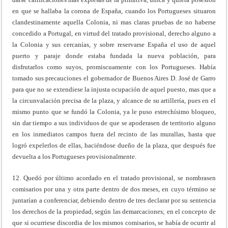
en que se hallaba la corona de España, cuando los Portugueses situaron
clandestinamente aquella Colonia, ni mas claras pruebas de no haberse
concedido a Portugal, en virtud del tratado provisional, derecho alguno a
la Colonia y sus cercanías, y sobre reservarse España el uso de aquel
puerto y paraje donde estaba fundada la nueva población, para
disfrutarlos como suyos, promiscuamente con los Portugueses. Había
tomado sus precauciones el gobernador de Buenos Aires D. José de Garro
para que no se extendiese la injusta ocupación de aquel puesto, mas que a
la circunvalación precisa de la plaza, y alcance de su artillería, pues en el
mismo punto que se fundó la Colonia, ya le puso estrechísimo bloqueo,
sin dar tiempo a sus individuos de que se apoderasen de territorio alguno
en los inmediatos campos fuera del recinto de las murallas, hasta que
logró expelerlos de ellas, haciéndose dueño de la plaza, que después fue
devuelta a los Portugueses provisionalmente.
12. Quedó por último acordado en el tratado provisional, se nombrasen
comisarios por una y otra parte dentro de dos meses, en cuyo término se
juntarían a conferenciar, debiendo dentro de tres declarar por su sentencia
los derechos de la propiedad, según las demarcaciones; en el concepto de
que si ocurriese discordia de los mismos comisarios, se había de ocurrir al