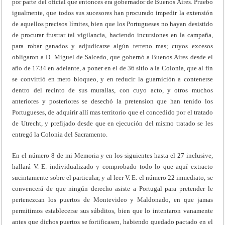
por parte del oficial que entonces era gobernador de Buenos Aires. Pruebo
igualmente, que todos sus sucesores han procurado impedir la extensión
de aquellos precisos límites, bien que los Portugueses no hayan desistido
de procurar frustrar tal vigilancia, haciendo incursiones en la campaña,
para robar ganados y adjudicarse algún terreno mas; cuyos excesos
obligaron a D. Miguel de Salcedo, que gobernó a Buenos Aires desde el
año de 1734 en adelante, a poner en el de 36 sitio a la Colonia, que al fin
se convirtió en mero bloqueo, y en reducir la guarnición a contenerse
dentro del recinto de sus murallas, con cuyo acto, y otros muchos
anteriores y posteriores se desechó la pretension que han tenido los
Portugueses, de adquirir allí mas territorio que el concedido por el tratado
de Utrecht, y prefijado desde que en ejecución del mismo tratado se les
entregó la Colonia del Sacramento.
En el número 8 de mi Memoria y en los siguientes hasta el 27 inclusive,
hallará V. E. individualizado y comprobado todo lo que aquí extracto
sucintamente sobre el particular, y al leer V. E. el número 22 inmediato, se
convencerá de que ningún derecho asiste a Portugal para pretender le
pertenezcan los puertos de Montevideo y Maldonado, en que jamas
permitimos establecerse sus súbditos, bien que lo intentaron vanamente
antes que dichos puertos se fortificasen, habiendo quedado pactado en el