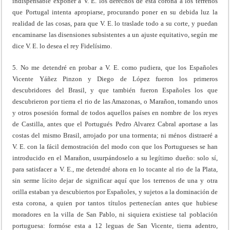
indispensable exponer a V. E. los derechos de esta corona a los terrenos
que Portugal intenta apropiarse, procurando poner en su debida luz la
realidad de las cosas, para que V. E. lo traslade todo a su corte, y puedan
encaminarse las disensiones subsistentes a un ajuste equitativo, según me
dice V. E. lo desea el rey Fidelísimo.
5. No me detendré en probar a V. E. como pudiera, que los Españoles
Vicente Yáñez Pinzon y Diego de López fueron los primeros
descubridores del Brasil, y que también fueron Españoles los que
descubrieron por tierra el rio de las Amazonas, o Marañon, tomando unos
y otros posesión formal de todos aquellos países en nombre de los reyes
de Castilla, antes que el Portugués Pedro Alvarez Cabral aportase a las
costas del mismo Brasil, arrojado por una tormenta; ni ménos distraeré a
V. E. con la fácil demostración del modo con que los Portugueses se han
introducido en el Marañon, usurpándoselo a su legítimo dueño: solo sí,
para satisfacer a V. E., me detendré ahora en lo tocante al rio de la Plata,
sin serme lícito dejar de significar aquí que los terrenos de una y otra
orilla estaban ya descubiertos por Españoles, y sujetos a la dominación de
esta corona, a quien por tantos títulos pertenecían antes que hubiese
moradores en la villa de San Pablo, ni siquiera existiese tal población
portuguesa: formóse esta a 12 leguas de San Vicente, tierra adentro,