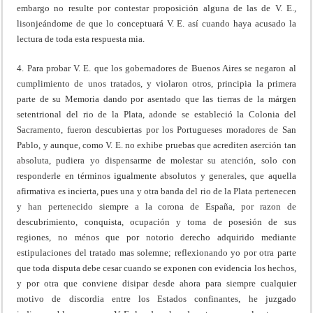
embargo no resulte por contestar proposición alguna de las de V. E.,
lisonjeándome de que lo conceptuará V. E. así cuando haya acusado la
lectura de toda esta respuesta mia.
4. Para probar V. E. que los gobernadores de Buenos Aires se negaron al
cumplimiento de unos tratados, y violaron otros, principia la primera
parte de su Memoria dando por asentado que las tierras de la márgen
setentrional del rio de la Plata, adonde se estableció la Colonia del
Sacramento, fueron descubiertas por los Portugueses moradores de San
Pablo, y aunque, como V. E. no exhibe pruebas que acrediten aserción tan
absoluta, pudiera yo dispensarme de molestar su atención, solo con
responderle en términos igualmente absolutos y generales, que aquella
afirmativa es incierta, pues una y otra banda del rio de la Plata pertenecen
y han pertenecido siempre a la corona de España, por razon de
descubrimiento, conquista, ocupación y toma de posesión de sus
regiones, no ménos que por notorio derecho adquirido mediante
estipulaciones del tratado mas solemne; reflexionando yo por otra parte
que toda disputa debe cesar cuando se exponen con evidencia los hechos,
y por otra que conviene disipar desde ahora para siempre cualquier
motivo de discordia entre los Estados confinantes, he juzgado