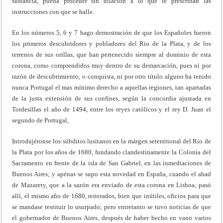
sustancia, pueda proceder sin dilación a lo que le prescriban las
instrucciones con que se halle.
En los números 5, 6 y 7 hago demostración de que los Españoles fueron
los primeros descubridores y pobladores del Rio de la Plata, y de los
terrenos de sus orillas, que han pertenecido siempre al dominio de esta
corona, como comprendidos muy dentro de su demarcación, pues ni por
razón de descubrimiento, o conquista, ni por otro título alguno ha tenido
nunca Portugal el mas mínimo derecho a aquellas regiones, tan apartadas
de la justa extensión de sus confines, según la concordia ajustada en
Tordesíllas el año de 1494, entre los reyes católicos y el rey D. Juan el
segundo de Portugal,
Introdujéronse los súbditos lusitanos en la márgen setentrional del Rio de
la Plata por los años de 1680, fundando clandestinamente la Colonia del
Sacramento en frente de la isla de San Gabriel, en las inmediaciones de
Buenos Aires; y apénas se supo esta novedad en España, cuando el abad
de Mazarety, que a la sazón era enviado de esta corona en Lisboa, pasó
allí, el mismo año de 1680, reiterados, bien que inútiles, oficios para que
se mandase restituir lo usurpado; pero entretanto se tuvo noticias de que
el gobernador de Buenos Aires, después de haber hecho en vano varios