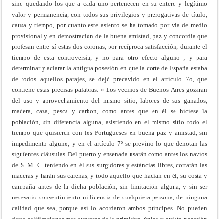
sino quedando los que a cada uno pertenecen en su entero y legítimo
valor y permanencia, con todos sus privilegios y prerogativas de título,
causa y tiempo, por cuanto este asiento se ha tomado por via de medio
provisional y en demostración de la buena amistad, paz y concordia que
profesan entre sí estas dos coronas, por recíproca satisfacción, durante el
tiempo de esta controversia, y no para otro efecto alguno ; y para
determinar y aclarar la antigua posesión en que la corte de España estaba
de todos aquellos parajes, se dejó precavido en el artículo 7o, que
contiene estas precisas palabras: « Los vecinos de Buenos Aires gozarán
del uso y aprovechamiento del mismo sitio, labores de sus ganados,
madera, caza, pesca y carbon, como antes que en él se hiciese la
población, sin diferencia alguna, asistiendo en el mismo sitio todo el
tiempo que quisieren con los Portugueses en buena paz y amistad, sin
impedimento alguno; y en el artículo 7º se previno lo que denotan las
siguíentes cláusulas. Del puerto y ensenada usarán como antes los navios
de S. M. C. teniendo en él sus surgidores y estáncias libres, cortarán las
maderas y harán sus carenas, y todo aquello que hacían en él, su costa y
campaña antes de la dicha población, sin limitación alguna, y sin ser
necesario consentimiento ni licencia de cualquiera persona, de ninguna
calidad que sea, porque así lo acordaron ambos príncipes. No pueden
darse calificaciones mas expresas de la primitiva, única y quieta posesión