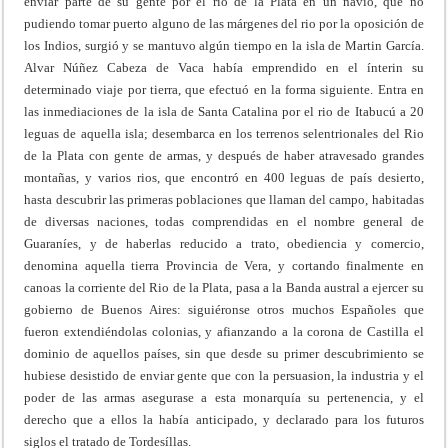
enviar parte de su gente por el rio de la Plata en un navio, que no
pudiendo tomar puerto alguno de las márgenes del rio por la oposición de
los Indios, surgió y se mantuvo algún tiempo en la isla de Martin García.
Alvar Núñez Cabeza de Vaca había emprendido en el ínterin su
determinado viaje por tierra, que efectuó en la forma siguiente. Entra en
las inmediaciones de la isla de Santa Catalina por el rio de Itabucú a 20
leguas de aquella isla; desembarca en los terrenos selentrionales del Rio
de la Plata con gente de armas, y después de haber atravesado grandes
montañas, y varios rios, que encontró en 400 leguas de país desierto,
hasta descubrir las primeras poblaciones que llaman del campo, habitadas
de diversas naciones, todas comprendidas en el nombre general de
Guaraníes, y de haberlas reducido a trato, obediencia y comercio,
denomina aquella tierra Provincia de Vera, y cortando finalmente en
canoas la corriente del Rio de la Plata, pasa a la Banda austral a ejercer su
gobierno de Buenos Aires: siguiéronse otros muchos Españoles que
fueron extendiéndolas colonias, y afianzando a la corona de Castilla el
dominio de aquellos países, sin que desde su primer descubrimiento se
hubiese desistido de enviar gente que con la persuasion, la industria y el
poder de las armas asegurase a esta monarquía su pertenencia, y el
derecho que a ellos la había anticipado, y declarado para los futuros
siglos el tratado de Tordesíllas.