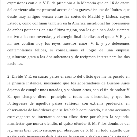
expresiones con que V. E. da principio a la Memoria que en 16 de enero
del corriente año me presentó acerca de las graves disputas de límites, que
desde muy antiguo versan entre las cortes de Madrid y Lisboa, cuyos
Estados, como confinan también en la América meridional las posesiones
de ambas potencias en esta última region, son los que han dado siempre
motivo a las controversias, y el arreglo final de ellas es el que a V. E. y a
mí nos confian hoy los reyes nuestros amos. V. E. y yo deberemos
contemplarnos felices, si conseguimos el logro de una empresa
igualmente grata a los dos soberanos y de recíproco interes para las dos
naciones.
2. Divide V. E. en cuatro partes el asunto del oficio que me ha pasado en
la primera instancia, mostrando que los gobernadores de Buenos Aires
dejaron de cumplir unos tratados, y violaron otros, con el fin de probar V.
E., que siempre dieron principio a todas las discordias, y que los
Portugueses de aquellos países sufrieron con extrema prudencia, en
observancia de las órdenes que se les había comunicado, cuantas acciones
extravagantes se intentaron contra ellos: tiene por objeto la segunda,
manifestar que nunca ofendió, ni quiso ofender S. M. F. los dominios del
rey, antes bien cedió siempre por obsequio de S. M. en todo aquello que
podia serle justamente útil: dirígese la tercera a declarar que la principal