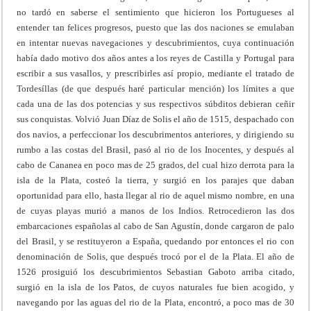
no tardó en saberse el sentimiento que hicieron los Portugueses al
entender tan felices progresos, puesto que las dos naciones se emulaban
en intentar nuevas navegaciones y descubrimientos, cuya continuación
había dado motivo dos años antes a los reyes de Castilla y Portugal para
escribir a sus vasallos, y prescribirles así propio, mediante el tratado de
Tordesíllas (de que después haré particular mención) los límites a que
cada una de las dos potencias y sus respectivos súbditos debieran ceñir
sus conquistas. Volvió Juan Díaz de Solis el año de 1515, despachado con
dos navios, a perfeccionar los descubrimentos anteriores, y dirigiendo su
rumbo a las costas del Brasil, pasó al rio de los Inocentes, y después al
cabo de Cananea en poco mas de 25 grados, del cual hizo derrota para la
isla de la Plata, costeó la tierra, y surgió en los parajes que daban
oportunidad para ello, hasta llegar al rio de aquel mismo nombre, en una
de cuyas playas murió a manos de los Indios. Retrocedieron las dos
embarcaciones españolas al cabo de San Agustín, donde cargaron de palo
del Brasil, y se restituyeron a España, quedando por entonces el rio con
denominación de Solis, que después trocó por el de la Plata. El año de
1526 prosiguió los descubrimientos Sebastian Gaboto arriba citado,
surgió en la isla de los Patos, de cuyos naturales fue bien acogido, y
navegando por las aguas del rio de la Plata, encontró, a poco mas de 30