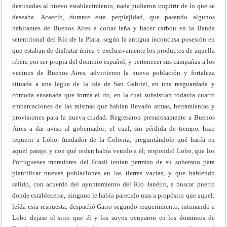
destinadas al nuevo establecimiento, nada pudieron inquirir de lo que se
deseaba. Acaeció, durante esta perplejidad, que pasando algunos
habitantes de Buenos Aires a cortar leña y hacer carbón en la Banda
setentrional del Río de la Plata, según la antigua inconcusa posesión en
que estaban de disfrutar única y exclusivamente los productos de aquella
ribera por ser propia del dominio español, y pertenecer sus campañas a los
vecinos de Buenos Aires, advirtieron la nueva población y fortaleza
situada a una legua de la isla de San Gabriel, en una resguardada y
cómoda ensenada que forma el rio, en la cual subsistían todavía cuatro
embarcaciones de las mismas que habían llevado armas, herramientas y
provisiones para la nueva ciudad. Regresaron presurosamente a Buenos
Aires a dar aviso al gobernador; el cual, sin pérdida de tiempo, hizo
requerir a Lobo, fundador de la Colonia, preguntándole qué hacía en
aquel paraje, y con qué orden había venido a él; respondió Lobo, que los
Portugueses moradores del Brasil tenían permiso de su soberano para
plantificar nuevas poblaciones en las tierras vacías, y que habiendo
salido, con acuerdo del ayuntamiento del Rio Janéiro, a buscar puerto
donde establecerse, ninguno le había parecido mas a propósito que aquel:
leída esta respuesta, despachó Garro segundo requerimiento, intimando a
Lobo dejase el sitio que él y los suyos ocuparon en los dominios de