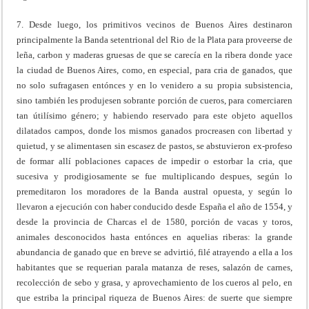
7. Desde luego, los primitivos vecinos de Buenos Aires destinaron
principalmente la Banda setentrional del Rio de la Plata para proveerse de
leña, carbon y maderas gruesas de que se carecía en la ribera donde yace
la ciudad de Buenos Aires, como, en especial, para cria de ganados, que
no solo sufragasen entónces y en lo venidero a su propia subsistencia,
sino también les produjesen sobrante porción de cueros, para comerciaren
tan útilísimo género; y habiendo reservado para este objeto aquellos
dilatados campos, donde los mismos ganados procreasen con libertad y
quietud, y se alimentasen sin escasez de pastos, se abstuvieron ex-profeso
de formar allí poblaciones capaces de impedir o estorbar la cria, que
sucesiva y prodigiosamente se fue multiplicando despues, según lo
premeditaron los moradores de la Banda austral opuesta, y según lo
llevaron a ejecución con haber conducido desde España el año de 1554, y
desde la provincia de Charcas el de 1580, porción de vacas y toros,
animales desconocidos hasta entónces en aquelias riberas: la grande
abundancia de ganado que en breve se advirtió, filé atrayendo a ella a los
habitantes que se requerian parala matanza de reses, salazón de carnes,
recolección de sebo y grasa, y aprovechamiento de los cueros al pelo, en
que estriba la principal riqueza de Buenos Aires: de suerte que siempre