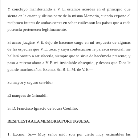
Y concluyo manifestando á V. E. estamos acordes en el principio que
sienta en la cuarta y última parte de la misma Memoria, cuando expone el
recíproco interes de ambas cortes en saber cuáles son los países que a cada
potencia pertenecen legítimamente.
Si acaso juzgáre V. E. dejo de hacerme cargo en mi respuesta de algunas
de las especies que V. E. toca, y cuya contestación le parezca esencial, me
hallará pronto a satisfacerla, siempre que se sirva de hacérmela presente; y
paso a reiterar ahora a V. E. mi inviolable obsequio, y deseos que Dios le
guarde muchos años. Excmo. Sr., B. L. M. de V. E.—
Su mayor y seguro servidor.
El marques de Grimaldi.
Sr. D. Francisco Ignacio de Sousa Couliño.
RESPUESTA A LA MEMORIA PORTUGUESA.
1. Excmo. Sr.— Muy señor mió: son por cierto muy estimables las