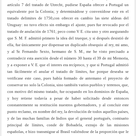
artículo 7 del tratado de Utrecht, pudiese España ofrecer a Portugal un
equivalente por la Colonia; y determinádose y convenídose este en el
tratado delimites de 1750,con ofrecer en cambio las siete aldeas del
Uruguay: no tuvo efecto sin embargo el ajuste, pues fue revocado por el
tratado de anulación de 1761; peco como V. E. cita uno y otro asegurando
que S. M. F. admitió primero la idea del trueque, y si después desistió de
ella, fue únicamente por dispensar un duplicado obsequio al rey, mi amo,
y al Sr. Fernando Sexto, hermano de S. M., me he visto precisado a
contradecir esta aserción desde el número 30 hasta el 39 de mi Memoria,
y a exponer a V. E. que el interes era recíproco, y que si Portugal admitió
tan fácilmente el anular el tratado de límites, fue porque deseaba se
verificase este caso, pues había formado de antemano el proyecto de
conservar no solo la Colonia, sino también varios pueblos y terrenos, que,
con motivo del mismo tratado, fue ocupando en los dominios de España,
y hoy retiene todavía a pesar de haber solicitado desde entonces
constantemente su restitución nuestros gobernadores, y al concluir este
punto reclamo, en nombre del rey, la devolución de todos aquellos países,
y de las muchas familias de Indios que el general portugués, comisario
principal de límites, conde de Bobadela, extrajo de las misiones
españolas, e hizo transmigrar al Brasil valiéndose de la proporción que le