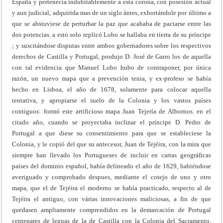
España y pertenecía indubitablemente a esta corona, con posesión actual
y aun judicial, adquirida mas de un siglo ántes, exhortándole por último a
que se abstuviese de perturbar la paz que acababa de pactarse entre las
dos potencias. a esto solo replicó Lobo se hallaba en tierra de su príncipe
; y suscitándose disputas entre ambos gobernadores sobre los respectivos
derechos de Castilla y Portugal, produjo D. José de Garro los de aquella
con tal evidencia que Manuel Lobo hubo de contraponer, por única
razón, un nuevo mapa que a prevención tenia, y ex-profeso se había
hecho en Lisboa, el año de 1678, solamente para colocar aquella
tentativa, y apropiarse el suelo de la Colonia y los vastos países
contiguos: formó este artificioso mapa Juan Tejería de Albornos. en el
citado año, cuando se proyectaba inclinar el príncipe D. Pedro de
Portugal a que diese su consentimiento para que se estableciese la
Colonia, y le copió del que su antecesor, Juan de Tejéira, con la mira que
siempre han llevado los Portugueses de incluir en cartas geográficas
países del dominio español, había delineado el año de 1629, habiéndose
averiguado y comprobado despues, mediante el cotejo de uno y otro
mapa, que el de Tejéira el moderno se había practicado, respecto al de
Tejéira el antiguo, con várias innovaciones maliciosas, a fin de que
quedasen ampliamente comprendidos en la demarcación de Portugal
centenares de leguas de la de Castilla con la Colonia del Sacramento.