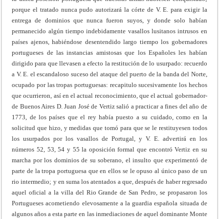
porque el tratado nunca pudo autorizará la córte de V. E. para exigir la
entrega de dominios que nunca fueron suyos, y donde solo habían
permanecido algún tiempo indebidamente vasallos lusitanos intrusos en
países ajenos, habiéndose desentendido largo tiempo los gobernadores
portugueses de las instancias amistosas que los Españoles les habían
dirigido para que llevasen a efecto la restitución de lo usurpado: recuerdo
a V. E. el escandaloso suceso del ataque del puerto de la banda del Norte,
ocupado por las tropas portuguesas: recapitulo sucesivamente los hechos
que ocurrieron, así en el actual reconocimiento, que el actual gobernador-
de Buenos Aires D. Juan José de Vertiz salió a practicar a fines del año de
1773, de los países que el rey había puesto a su cuidado, como en la
solicitud que hizo, y medidas que tomó para que se le restituyesen todos
los usurpados por los vasallos de Portugal, y V. E. advertirá en los
números 52, 53, 54 y 55 la oposición formal que encontró Vertiz en su
marcha por los dominios de su soberano, el insulto que experimentó de
parte de la tropa portuguesa que en ellos se le opuso al único paso de un
rio intermedio; y en suma los atentados a que, después de haber regresado
aquel oficial a la villa del Rio Grande de San Pedro, se propasaron los
Portugueses acometiendo elevosamente a la guardia española situada de
algunos años a esta parte en las inmediaciones de aquel dominante Monte