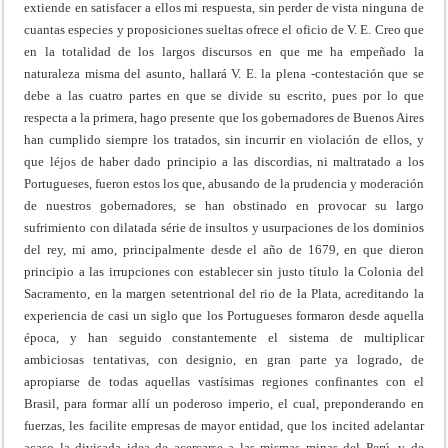
extiende en satisfacer a ellos mi respuesta, sin perder de vista ninguna de
cuantas especies y proposiciones sueltas ofrece el oficio de V. E. Creo que
en la totalidad de los largos discursos en que me ha empeñado la
naturaleza misma del asunto, hallará V. E. la plena -contestación que se
debe a las cuatro partes en que se divide su escrito, pues por lo que
respecta a la primera, hago presente que los gobernadores de Buenos Aires
han cumplido siempre los tratados, sin incurrir en violación de ellos, y
que léjos de haber dado principio a las discordias, ni maltratado a los
Portugueses, fueron estos los que, abusando de la prudencia y moderación
de nuestros gobernadores, se han obstinado en provocar su largo
sufrimiento con dilatada série de insultos y usurpaciones de los dominios
del rey, mi amo, principalmente desde el año de 1679, en que dieron
principio a las irrupciones con establecer sin justo título la Colonia del
Sacramento, en la margen setentrional del rio de la Plata, acreditando la
experiencia de casi un siglo que los Portugueses formaron desde aquella
época, y han seguido constantemente el sistema de multiplicar
ambiciosas tentativas, con designio, en gran parte ya logrado, de
apropiarse de todas aquellas vastísimas regiones confinantes con el
Brasil, para formar allí un poderoso imperio, el cual, preponderando en
fuerzas, les facilite empresas de mayor entidad, que los incited adelantar
acaso la divisada idea de acercarse a las mismas minas del Perú, y de