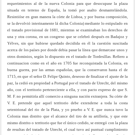
requerimientos al de la nueva Colonia para que desocupase la plaza
situada en terreno de España, la tomó por asalto desmantelándola.
Resintióse en gran manera la córte de Lisboa, y por buena composición,
se la devolvió interinamente lá dicha Colonia) mediante lo estipulado en
el tratado provisional de 1681, mientras se examinaban los derechos de
una y otra corona, en un congreso que se celebró después en Badajoz y
Yélves, sin que hubiese quedado decidida en él la cuestión suscitada
acerca de los países por donde debia pasar la línea que demarcase unos y
otros dominios, según lo dispuesto en el tratado de Tordesíllas. Refiero a
continuacion como en el año en 1705 fue reconquistada la Colonia, en
buena guerra, por las armas españolas, que la conservaron hasta el de
1715, en que el señor D. Felipe Quinto, deseoso de finalizar el ajuste de la
paz, la cedió en propiedad a Portugal por el tratado de Utrecht, del mismo
año, con el territorio perteneciente a ella, y con pacto expreso de que S.
M. F. no permitiría allí comercio a ninguna nación extranjera. Su córte de
V. E. pretende que aquel territorio debe extenderse a toda la costa
setentrional del rio de la Plata, y yo pruebo a V. E. que nunca tuvo la
Colonia mas distrito que el alcance del tiro de su artillería, y que este
mismo distrito o territorio que fue el único cedido, se entregó con la plaza
de resultas del tratado de Utrecht, el cual tuvo así puntual cumplimiento