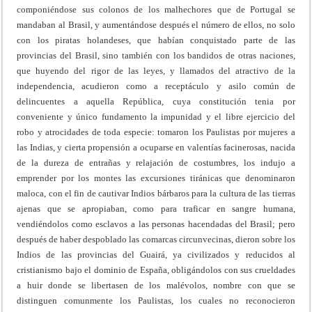
componiéndose sus colonos de los malhechores que de Portugal se
mandaban al Brasil, y aumentándose después el número de ellos, no solo
con los piratas holandeses, que habían conquistado parte de las
provincias del Brasil, sino también con los bandidos de otras naciones,
que huyendo del rigor de las leyes, y llamados del atractivo de la
independencia, acudieron como a receptáculo y asilo común de
delincuentes a aquella República, cuya constitución tenia por
conveniente y único fundamento la impunidad y el libre ejercicio del
robo y atrocidades de toda especie: tomaron los Paulistas por mujeres a
las Indias, y cierta propensión a ocuparse en valentías facinerosas, nacida
de la dureza de entrañas y relajación de costumbres, los indujo a
emprender por los montes las excursiones tiránicas que denominaron
maloca, con el fin de cautivar Indios bárbaros para la cultura de las tierras
ajenas que se apropiaban, como para traficar en sangre humana,
vendiéndolos como esclavos a las personas hacendadas del Brasil; pero
después de haber despoblado las comarcas circunvecinas, dieron sobre los
Indios de las provincias del Guairá, ya civilizados y reducidos al
cristianismo bajo el dominio de España, obligándolos con sus crueldades
a huir donde se libertasen de los malévolos, nombre con que se
distinguen comunmente los Paulistas, los cuales no reconocieron