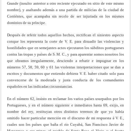
Grande (insulto anterior a otro reciente ejecutado en sitio de este mismo
nombre), y asaltando además a una partida de milicias de la ciudad de
Corriéntes, que acampaba sin recelo de ser injuriada en los mismos
dominios de su príncipe.
Después de referir todos aquellos hechos, rectifican el siniestro aspecto
conque los representa la corte de V. E. para disuadir las violencias y
hostilidades que en semejantes actos ejecutaron los súbditos portugueses
contra las tropas y países de S. M. C., y para aparentar somos nosotros los
que obramos irregularmente, desciendo a rebatir e impugnar en los
números 57, 58, 59, 60 y 61 las violentas interpretaciones que se dan a
escritos y documentos que entiendo debiera V. E. haber citado solo para
convencerse de la moderada y justa conducta de los comandantes
españoles en las indicadas circunstancias.
En el número 62, insisto en reclamar los varios países usurpados por los
Portugueses, y en el número siguiente e inmediatos hasta 69, exijo, en
nombre del rey, restituyan otros distintos terrenos de que yo había
omitido hacer particular mención en el discurso de mi respuesta á V. E.,
cuales son los países que baña el rio Cuyabá, San Francisco Javier de
Matogroso y sus minas, el pueblo de Santa Rosa el Viejo, y el fuerte