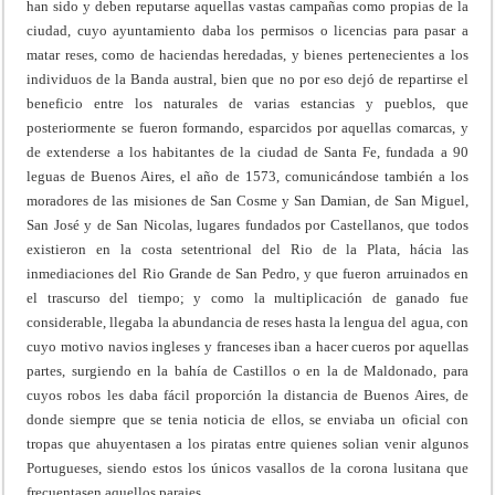
han sido y deben reputarse aquellas vastas campañas como propias de la
ciudad, cuyo ayuntamiento daba los permisos o licencias para pasar a
matar reses, como de haciendas heredadas, y bienes pertenecientes a los
individuos de la Banda austral, bien que no por eso dejó de repartirse el
beneficio entre los naturales de varias estancias y pueblos, que
posteriormente se fueron formando, esparcidos por aquellas comarcas, y
de extenderse a los habitantes de la ciudad de Santa Fe, fundada a 90
leguas de Buenos Aires, el año de 1573, comunicándose también a los
moradores de las misiones de San Cosme y San Damian, de San Miguel,
San José y de San Nicolas, lugares fundados por Castellanos, que todos
existieron en la costa setentrional del Rio de la Plata, hácia las
inmediaciones del Rio Grande de San Pedro, y que fueron arruinados en
el trascurso del tiempo; y como la multiplicación de ganado fue
considerable, llegaba la abundancia de reses hasta la lengua del agua, con
cuyo motivo navios ingleses y franceses iban a hacer cueros por aquellas
partes, surgiendo en la bahía de Castillos o en la de Maldonado, para
cuyos robos les daba fácil proporción la distancia de Buenos Aires, de
donde siempre que se tenia noticia de ellos, se enviaba un oficial con
tropas que ahuyentasen a los piratas entre quienes solian venir algunos
Portugueses, siendo estos los únicos vasallos de la corona lusitana que
frecuentasen aquellos parajes.