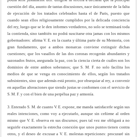
cuestión del día, asunto de tantas discusiones, nace únicamente de la falta
de ejecución de los tratados celebrados hasta el de Paris, puesto que
cuando sean ellos religiosamente cumplidos por la delicada conciencia
del rey, luego que se le den informes verdaderos, no solo se terminará toda
la contienda, sino también no podrá suscitarse otra jamas con los mismos
gobernadores: afirma V. E. en la cuarta y última parte de su Memoria, con
gran fundamento, que a ambos monarcas conviene extinguir dichas
cuestiones; que los vasallos de las dos coronas recogerán abundantes y
sazonados frutos, asegurada la paz, con la ciencia cierta de cuáles son los
dominios de entre ambos soberanos; que S. M. F. no solo facilita los
medios de que se venga en conocimiento de ellos, según los tratados
subsistentes, sino que además está pronto, por obsequiar al rey, a convenir
en aquellas alteraciones que siendo justas se conformen con el servicio de
S. M. F. y con el bien de una perpélua paz y armonía.
3. Enterado S. M. de cuanto V. E. expone, me manda satisfacerle según sus
reales intenciones, como voy a ejecutarlo, aunque sin ceñirme al orden
mismo que V. E. observa en sus discursos; pues tal vez me obligará a no
seguirle exactamente la estrecha conexión que unos puntos tienen contra
otros, y el deseo de excusar a V. E. molestas repeticiones: procuraré sin