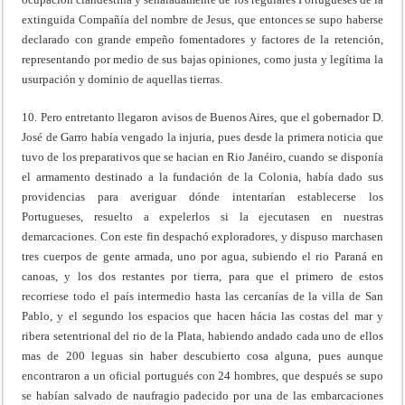
extinguida Compañía del nombre de Jesus, que entonces se supo haberse
declarado con grande empeño fomentadores y factores de la retención,
representando por medio de sus bajas opiniones, como justa y legítima la
usurpación y dominio de aquellas tierras.
10. Pero entretanto llegaron avisos de Buenos Aires, que el gobernador D.
José de Garro había vengado la injuria, pues desde la primera noticia que
tuvo de los preparativos que se hacian en Rio Janéiro, cuando se disponía
el armamento destinado a la fundación de la Colonia, había dado sus
providencias para averiguar dónde intentarían establecerse los
Portugueses, resuelto a expelerlos si la ejecutasen en nuestras
demarcaciones. Con este fin despachó exploradores, y dispuso marchasen
tres cuerpos de gente armada, uno por agua, subiendo el rio Paraná en
canoas, y los dos restantes por tierra, para que el primero de estos
recorriese todo el país intermedio hasta las cercanías de la villa de San
Pablo, y el segundo los espacios que hacen hácia las costas del mar y
ribera setentrional del rio de la Plata, habiendo andado cada uno de ellos
mas de 200 leguas sin haber descubierto cosa alguna, pues aunque
encontraron a un oficial portugués con 24 hombres, que después se supo
se habían salvado de naufragio padecido por una de las embarcaciones