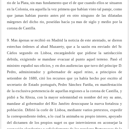
rio de la Plata, sin mas fundamento que el de que cuando ellos se situaron
en la Colonia, era aquella la vez primera que habían visto tal paraje, como
que jamas habían puesto antes pié en otro ninguno de las dilatadas
márgenes del dicho rio, poseídas hacía ya mas de siglo y medio por la
corona de Castilla.
9. Mas ápenas se recibió en Madrid la noticia de este atentado, se dieron
estrechas órdenes al abad Mazarety, que a la sazón era enviado del Sr.
Cárlos segundo en Lisboa, encargándole que pidiese la satisfacción
debida, exigiendo se mandase evacuar al punto aquel terreno. Pasó el
ministro español sus oficios, y en dos audiencias que tuvo del príncipe D.
Pedro, administrador y gobernador de aquel reino, a principios de
setiembre de 1680, citó los recursos que ya había hecho por escrito al
secretario de Estado portugués, Pedro Sánchez Fariña, en manifestación
de la exclusiva pertenencia de aquellas regiones a la corona de Castilla, y
pidió a Su Alteza, con la mayor solemnidad en nombre del rey su amo,
mandase al gobernador del Rio Janéiro desocupase la nueva fortaleza y
población. Difirió la corle de Lisboa, mediante varios pretextos, expedir
la correspondiente órden, a lo cual la animaba su propio interes, apoyado
del dictamen de los propios suget os que intervinieron en aconsejar la
ocupación clandestina y señaladamente de los regulares Portugueses de la