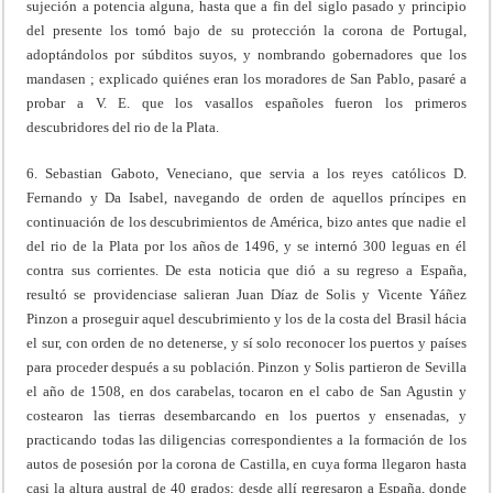
sujeción a potencia alguna, hasta que a fin del siglo pasado y principio
del presente los tomó bajo de su protección la corona de Portugal,
adoptándolos por súbditos suyos, y nombrando gobernadores que los
mandasen ; explicado quiénes eran los moradores de San Pablo, pasaré a
probar a V. E. que los vasallos españoles fueron los primeros
descubridores del rio de la Plata.
6. Sebastian Gaboto, Veneciano, que servia a los reyes católicos D.
Fernando y Da Isabel, navegando de orden de aquellos príncipes en
continuación de los descubrimientos de América, bizo antes que nadie el
del rio de la Plata por los años de 1496, y se internó 300 leguas en él
contra sus corrientes. De esta noticia que dió a su regreso a España,
resultó se providenciase salieran Juan Díaz de Solis y Vicente Yáñez
Pinzon a proseguir aquel descubrimiento y los de la costa del Brasil hácia
el sur, con orden de no detenerse, y sí solo reconocer los puertos y países
para proceder después a su población. Pinzon y Solis partieron de Sevilla
el año de 1508, en dos carabelas, tocaron en el cabo de San Agustin y
costearon las tierras desembarcando en los puertos y ensenadas, y
practicando todas las diligencias correspondientes a la formación de los
autos de posesión por la corona de Castilla, en cuya forma llegaron hasta
casi la altura austral de 40 grados; desde allí regresaron a España, donde