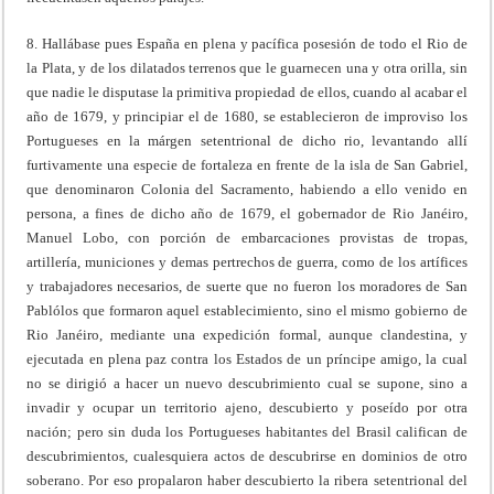
8. Hallábase pues España en plena y pacífica posesión de todo el Rio de
la Plata, y de los dilatados terrenos que le guarnecen una y otra orilla, sin
que nadie le disputase la primitiva propiedad de ellos, cuando al acabar el
año de 1679, y principiar el de 1680, se establecieron de improviso los
Portugueses en la márgen setentrional de dicho rio, levantando allí
furtivamente una especie de fortaleza en frente de la isla de San Gabriel,
que denominaron Colonia del Sacramento, habiendo a ello venido en
persona, a fines de dicho año de 1679, el gobernador de Rio Janéiro,
Manuel Lobo, con porción de embarcaciones provistas de tropas,
artillería, municiones y demas pertrechos de guerra, como de los artífices
y trabajadores necesarios, de suerte que no fueron los moradores de San
Pablólos que formaron aquel establecimiento, sino el mismo gobierno de
Rio Janéiro, mediante una expedición formal, aunque clandestina, y
ejecutada en plena paz contra los Estados de un príncipe amigo, la cual
no se dirigió a hacer un nuevo descubrimiento cual se supone, sino a
invadir y ocupar un territorio ajeno, descubierto y poseído por otra
nación; pero sin duda los Portugueses habitantes del Brasil califican de
descubrimientos, cualesquiera actos de descubrirse en dominios de otro
soberano. Por eso propalaron haber descubierto la ribera setentrional del