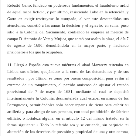
Rebatió Garro, fundado en poderosos fundamentos, el fraudulento ardid
de aquel mapa ficticio, y por último, insistiendo Lobo en la retención, y
Garro en exigir restituyese lo usurpado, al ver este desatendidas sus
atenciones, cometió a las armas la decision y el agravio: en suma, puso
sitio a la Colonia del Sacramento, confiando la empresa al maestre de
campo D. Antonio de Vera y Mujica, que tomó por asalto la plaza, el día 7
de agosto de 1690, demoliéndola en la mayor parte, y haciendo
prisioneros a los que la ocupaban.
11. Llegó a España esta nueva miéntras el abad Mazarety reiteraba en
Lisboa sus oficios, quejándose a la corte de las detenciones y de sus
resultados ; por último, se tomó por buena composición, para evitar el
extremo de un rompimiento, el partido amistoso de ajustar el tratado
provisional de 7 de mayo de 1681, mediante el cual se depositó
interinariamente la Colonia, desmantelada cual estaba, en manos de los
Portugueses, permitiéndoles solo hacer reparos de tierra para cubrir su
artillería y para abrigo de sus personas, con total prohibición de fabricar
edificio, o fortaleza alguna, en el artículo 12 del mismo tratado, en la
forma siguiente: « Todo lo referido sea y se entienda, sin perjuicio ni
alteración de los derechos de posesión y propiedad de una y otra corona,