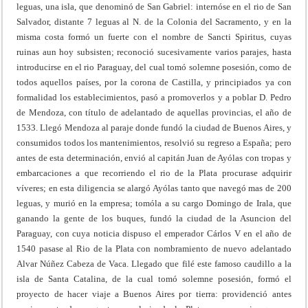
leguas, una isla, que denominó de San Gabriel: internóse en el rio de San
Salvador, distante 7 leguas al N. de la Colonia del Sacramento, y en la
misma costa formó un fuerte con el nombre de Sancti Spiritus, cuyas
ruinas aun hoy subsisten; reconoció sucesivamente varios parajes, hasta
introducirse en el rio Paraguay, del cual tomó solemne posesión, como de
todos aquellos países, por la corona de Castilla, y principiados ya con
formalidad los establecimientos, pasó a promoverlos y a poblar D. Pedro
de Mendoza, con título de adelantado de aquellas provincias, el año de
1533. Llegó Mendoza al paraje donde fundó la ciudad de Buenos Aires, y
consumidos todos los mantenimientos, resolvió su regreso a España; pero
antes de esta determinación, envió al capitán Juan de Ayólas con tropas y
embarcaciones a que recorriendo el rio de la Plata procurase adquirir
víveres; en esta diligencia se alargó Ayólas tanto que navegó mas de 200
leguas, y murió en la empresa; tomóla a su cargo Domingo de Irala, que
ganando la gente de los buques, fundó la ciudad de la Asuncion del
Paraguay, con cuya noticia dispuso el emperador Cárlos V en el año de
1540 pasase al Rio de la Plata con nombramiento de nuevo adelantado
Alvar Núñez Cabeza de Vaca. Llegado que filé este famoso caudillo a la
isla de Santa Catalina, de la cual tomó solemne posesión, formó el
proyecto de hacer viaje a Buenos Aires por tierra: providenció antes